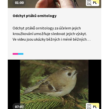
01:00
PL
Odchyt ptáků ornitology
Odchyt ptáků ornitology za účelem jejich
kroužkování umožňuje sledovat jejich výskyt.
Ve videu jsou ukázky běžných i méně běžných
ptáků, kteří se chytili do sítě.
07:07
PL