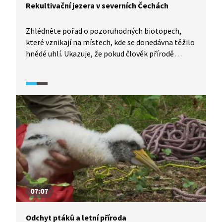
Rekultivační jezera v severních Čechách
Zhlédněte pořad o pozoruhodných biotopech,
které vznikají na místech, kde se donedávna těžilo
hnědé uhlí. Ukazuje, že pokud člověk přírodě
poskytne čas a rozumně odstartuje rekultivaci
těžbou zničených území, dokáže voda vyléčit
i zdánlivě nezhojitelné šrámy a vrátit život
do zdánlivé měsíční krajiny. Pojďte se s námi
podívat na malé zázraky, které se dějí v narušené
krajině právě teď.
07:07
Odchyt ptáků a letní příroda