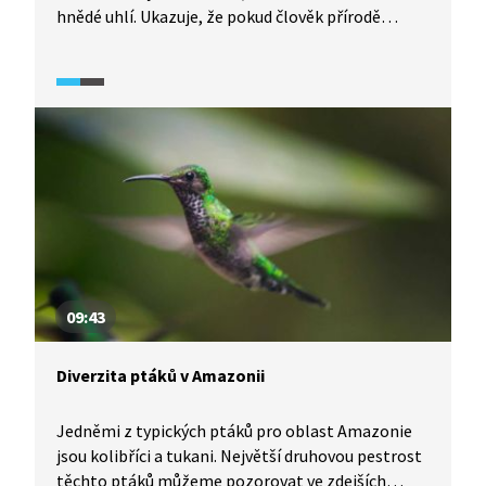
hnědé uhlí. Ukazuje, že pokud člověk přírodě
poskytne čas a rozumně odstartuje rekultivaci
těžbou zničených území, dokáže voda vyléčit
i zdánlivě nezhojitelné šrámy a vrátit život
do zdánlivé měsíční krajiny. Pojďte se s námi
podívat na malé zázraky, které se dějí v narušené
krajině právě teď.
09:43
Diverzita ptáků v Amazonii
Jedněmi z typických ptáků pro oblast Amazonie
jsou kolibříci a tukani. Největší druhovou pestrost
těchto ptáků můžeme pozorovat ve zdejších