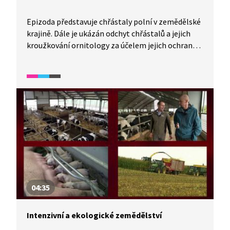
Epizoda představuje chřástaly polní v zemědělské
krajině. Dále je ukázán odchyt chřástalů a jejich
kroužkování ornitology za účelem jejich ochrany.
Na šumavské louce jsou představeny orchideje
a kosatce i tetřevi, kteří se živí mravenci. Ve videu
je dále představen i strakapoud malý. Na malém
lesním rybníku jsou ukázány porosty ďáblíku
bahenního, který je jedovatou bylinou příbuznou
árónu. Představí se jednokvítek velekvětý, který
žije v symbióze s houbou. V lese jsou pak ukázáni
stěhovaví čápi černí, kteří zimují v rovníkové
Africe.
04:35
Intenzivní a ekologické zemědělství