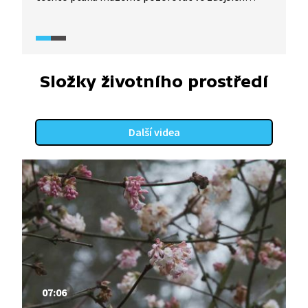
horských pralesech. Potkáme tu i mnoho
endemických druhů. Naopak v místech, kde byly
pralesy degradovány či úplně vykáceny, je diverzita
těchto ptáků mnohem nižší.
Složky životního prostředí
Další videa
07:06