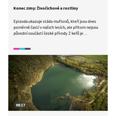
Konec zimy: Živočichové a rostliny
Epizoda ukazuje stáda muflonů, kteří jsou dnes
poměrně častí v našich lesích, ale přitom nejsou
původní součástí české přírody. Z keřů je
představen prudce jedovatý tis červený, z jehož
dřeva se dříve vyráběly luky. Z ptáků pak sojka
obecná jako náš nejpestřejší krkavcovitý pták,
který často žije nejen v lese, ale i v zahradách
a parcích. Z keřů je představena na konci zimy
kvetoucí kalina vonná s výrazně aromatickými
květy.
08:17