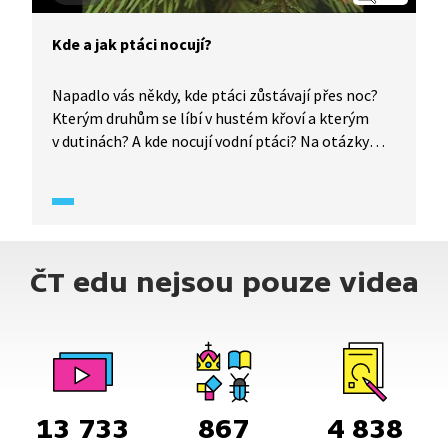
Kde a jak ptáci nocují?
Napadlo vás někdy, kde ptáci zůstávají přes noc?
Kterým druhům se líbí v hustém křoví a kterým
v dutinách? A kde nocují vodní ptáci? Na otázky
Antonína Přidala odpovídá ornitolog Karel Hudec.
ČT edu nejsou pouze videa
13 733
867
4 838