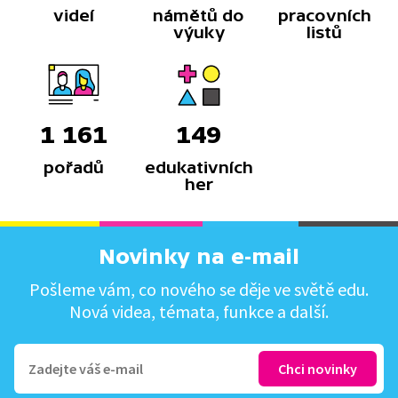
videí
námětů do
pracovních
výuky
listů
1 161
149
pořadů
edukativních
her
Novinky na e-mail
Pošleme vám, co nového se děje ve světě edu.
Nová videa, témata, funkce a další.