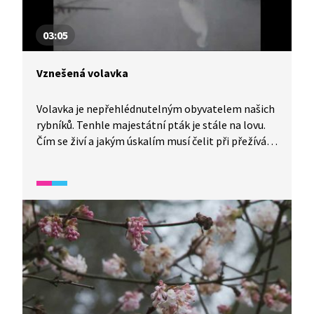
03:05
Vznešená volavka
Volavka je nepřehlédnutelným obyvatelem našich
rybníků. Tenhle majestátní pták je stále na lovu.
Čím se živí a jakým úskalím musí čelit při přežívání
zimy?