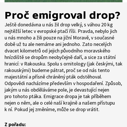
Proč emigroval drop?
Ještě donedávna u nás žil drop velký, s váhou 20 kg
nejtěžší letec v evropské ptačí říši. Pravda, nebylo jich
u nás mnoho a žili pouze na jižní Moravě, v současné
době už tu ale nemáme ani jednoho. Zato necelých
dvacet kilometrů od jejich původního moravského
hnízdiště se dropům neobyčejně daří, a sice za státní
hranicí: v Rakousku. Spolu s ornitology (jak českými, tak
rakouskými) budeme pátrat, proč se od nás tento
majestátní a přísně chráněný pták odstěhoval.
Odpovědi nacházíme především v hospodaření. Způsob,
jakým u nás obděláváme pole, je devastující nejen
pro tohoto ptáka. Emigrace dropa je tak příběhem
nejen o něm, ale o celé naší krajině a našem přístupu
k ní. Pokud jej změníme, může se drop vrátit.
Z pořadu: