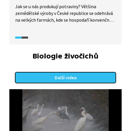
Jak se u nás produkují potraviny? Většina
zemědělské výroby v České republice se odehrává
na velkých farmách, kde se hospodaří konvenčně
se snahou o maximální výnosy. To znamená
s použitím chemie s cílem dostat z půdy
maximum. Důsledky na životní prostředí jsou
dalekosáhlé. Orná půda ale ubývá, stejně jako
zemědělská zvířata. Naproti tomu existují
Biologie živočichů
ekologické farmy, i když je jich jen zlomek, kde se
hospodaří bez chemie, hospodářská zvířata žijí
v jim přirozeném prostředí. Produkty
Další videa
ekologického zemědělství jsou tak zdravější, ale
také dražší a náročnější na pracovní sílu. Mohlo
by takto fungovat celé české zemědělství?