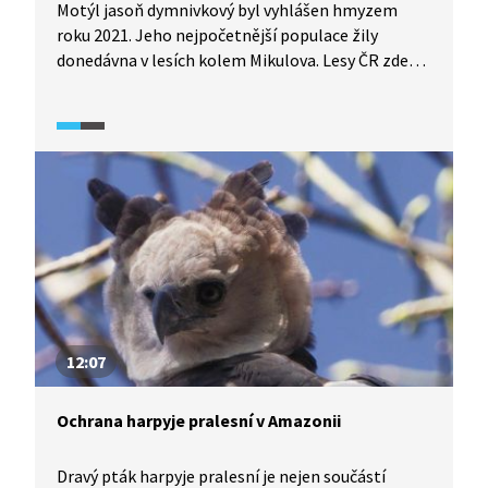
Motýl jasoň dymnivkový byl vyhlášen hmyzem
roku 2021. Jeho nejpočetnější populace žily
donedávna v lesích kolem Mikulova. Lesy ČR zde
ale začaly chovat tolik daňků, že jasoňům vypásli
jejich živné rostliny. Motýlí populace se zmenšila
tak výrazně, že reálně hrozí jejich úplné vymizení
z ČR.
12:07
Ochrana harpyje pralesní v Amazonii
Dravý pták harpyje pralesní je nejen součástí