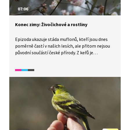
07:06
Konec zimy: Živočichové a rostliny
Epizoda ukazuje stáda muflonů, kteří jsou dnes
poměrně častí v našich lesích, ale přitom nejsou
původní součástí české přírody. Z keřů je
představen prudce jedovatý tis červený, z jehož
dřeva se dříve vyráběly luky. Z ptáků pak sojka
obecná jako náš nejpestřejší krkavcovitý pták,
který často žije nejen v lese, ale i v zahradách
a parcích. Z keřů je představena na konci zimy
kvetoucí kalina vonná s výrazně aromatickými
květy.