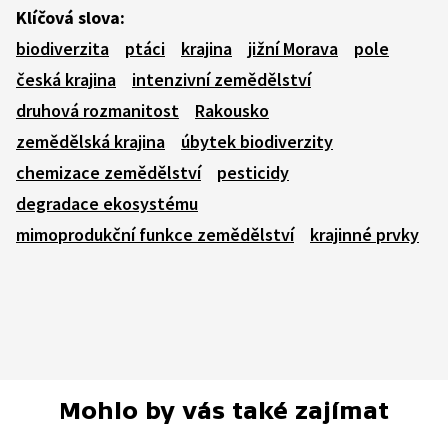
Klíčová slova:
biodiverzita
ptáci
krajina
jižní Morava
pole
česká krajina
intenzivní zemědělství
druhová rozmanitost
Rakousko
zemědělská krajina
úbytek biodiverzity
chemizace zemědělství
pesticidy
degradace ekosystému
mimoprodukční funkce zemědělství
krajinné prvky
Mohlo by vás také zajímat