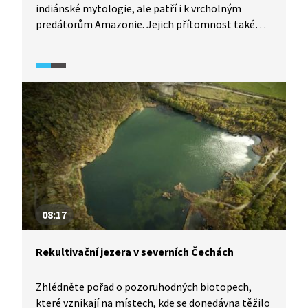
indiánské mytologie, ale patří i k vrcholným
predátorům Amazonie. Jejich přítomnost také
označuje dobrý stav ekosystému. Ochraně harpyjí
se věnuje venezuelská organizace Esfera, jejíž
členové nám v následující reportáži představí, jak
s těmito pozoruhodnými dravci pracují.
08:17
Rekultivační jezera v severních Čechách
Zhlédněte pořad o pozoruhodných biotopech,
které vznikají na místech, kde se donedávna těžilo