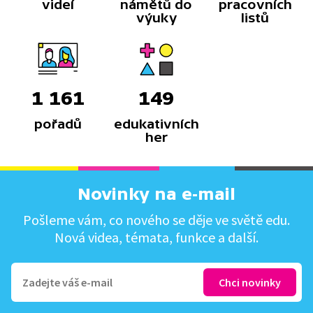
videí
námětů do
pracovních
výuky
listů
1 161
149
pořadů
edukativních
her
Novinky na e-mail
Pošleme vám, co nového se děje ve světě edu.
Nová videa, témata, funkce a další.