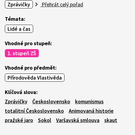
Zprávičky
Přehrát celý pořad
Témata:
Lidé a čas
Vhodné pro stupeň:
1. stupeň ZŠ
Vhodné pro předmět:
Přírodověda Vlastivěda
Klíčová slova:
Zprávičky
Československo
komunismus
totalitní Československo
Animovaná historie
pražské jaro
Sokol
Varšavská smlouva
skaut