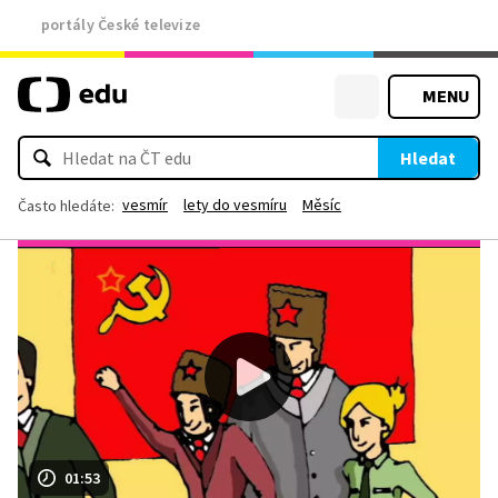
portály České televize
MENU
Hledat
vesmír
lety do vesmíru
Měsíc
Často hledáte:
01:53