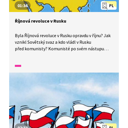
01:36
PL
Říjnová revoluce v Rusku
Byla Říjnová revoluce v Rusku opravdu v říjnu? Jak
vznikl Sovětský svaz a kdo vládl v Rusku
před komunisty? Komunisté po svém nástupu
k moci vládli dalších více než 70 let. Revoluční
doba pro místní obyvatele nebyla vůbec
jednoduchá, neměli práci a trpěli hlady. Komunisté
lidem slibovali, že se budou mít mnohem lépe
a zavraždili celou carskou rodinu. V Sovětském
svazu se situace ale moc nelepšila a přišel
hladomor.
02:33
PL