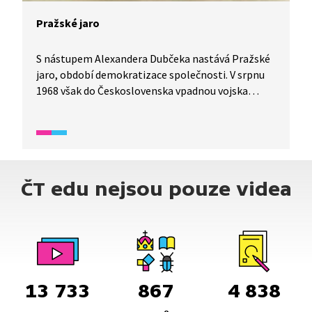
Pražské jaro
S nástupem Alexandera Dubčeka nastává Pražské
jaro, období demokratizace společnosti. V srpnu
1968 však do Československa vpadnou vojska
Varšavské smlouvy. Video je vhodné také jako
doplňková aktivita k výuce češtiny pro cizince. Děti
se seznámí s klíčovými událostmi a osobnostmi
české historie. Díl je vhodný především pro mírně
pokročilé žáky staršího školního věku.
ČT edu nejsou pouze videa
13 733
867
4 838