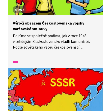
01:52
Výročí obsazení Československa vojsky
Varšavské smlouvy
Pojďme se společně podívat, jak v roce 1948
v tehdejším Československu vládli komunisté.
Podle sovětského vzoru českoslovenští
komunisté zrušili svobodné volby, a odpůrce
režimu dokonce věznili. Dětem zakázali Skauta
i Sokola. Demokracie v Československu tak
skončila. Snahy o její návrat vyvrcholily na jaře
1968, v létě se dokonce skauti mohli vydat
na tábory. Radost z uvolnění ale netrvala dlouho,
v srpnu obsadila Československo vojska Varšavské
smlouvy a pod sovětským vedením nastolila
tvrdou totalitu. Ta trvala až do roku 1989.