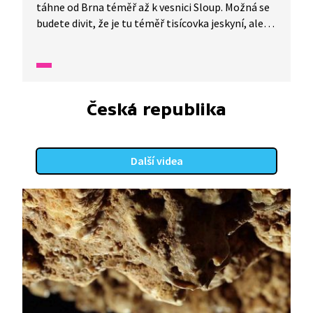
táhne od Brna téměř až k vesnici Sloup. Možná se
budete divit, že je tu téměř tisícovka jeskyní, ale
i skal a propastí. Po říčce Punkvě se dokonce
můžete v podzemí projet na loďce. Svou krásou
nás v jeskyních zaujmou neobvyklé tvary vytvořené
přírodou. V této oblasti se také nachází hojně
navštěvovaná propast Macocha.
Česká republika
Další videa