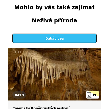
Mohlo by vás také zajímat
Neživá příroda
Další videa
04:19
PL
Tajemství Koněpruských jeskyní