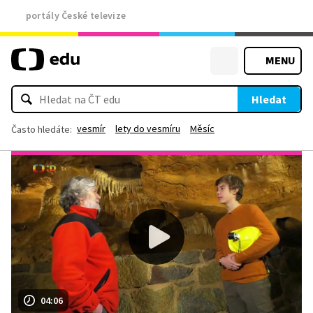
portály České televize
MENU
Hledat
vesmír
lety do vesmíru
Měsíc
Často hledáte:
04:06