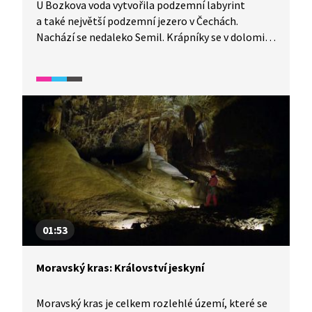
U Bozkova voda vytvořila podzemní labyrint
a také největší podzemní jezero v Čechách.
Nachází se nedaleko Semil. Krápníky se v dolomitu
tvoří čtyřikrát pomaleji než ve vápencích, a proto
je taková výzdoba vzácnější a nikde jinde v Evropě
ji v takové podobě nenajdete. Některé dokonce
chrání zabezpečovací systémy.
01:53
Moravský kras: Království jeskyní
Moravský kras je celkem rozlehlé území, které se