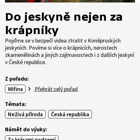
Do jeskyně nejen za
krápníky
Pojďme se v bezpečí videa ztratit v Koněpruských
jeskyních. Povíme si více o krápnících, nerostech
zkamenělinách a jiných zajímavostech i z dalších jeskyní
v České republice.
Z pořadu:
Wifina
Přehrát celý pořad
Témata:
Neživá příroda
Česká republika
Námět do výuky:
Za krásami podzemí