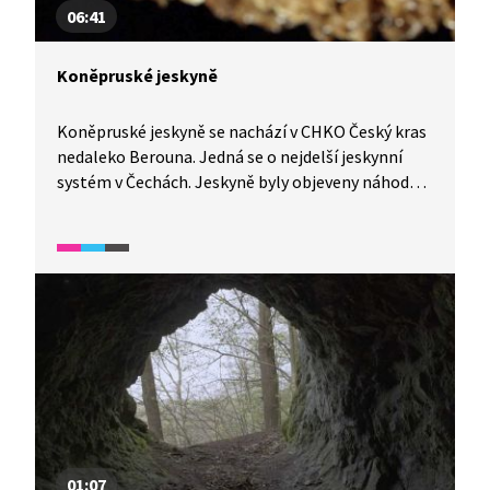
06:41
Koněpruské jeskyně
Koněpruské jeskyně se nachází v CHKO Český kras
nedaleko Berouna. Jedná se o nejdelší jeskynní
systém v Čechách. Jeskyně byly objeveny náhodou,
při odstřelu v místním lomu. Jsou jedinečné svou
krápníkovou výzdobou i tím, že v jeskyni byly
objeveny zvířecí a lidské kosti z období pravěku.
Vydejte se s námi na prohlídku.
01:07