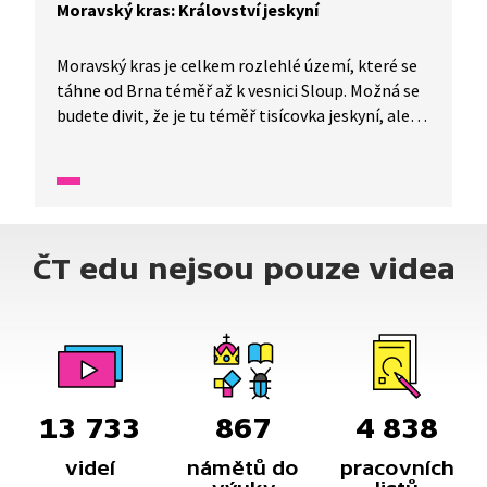
Moravský kras: Království jeskyní
Moravský kras je celkem rozlehlé území, které se
táhne od Brna téměř až k vesnici Sloup. Možná se
budete divit, že je tu téměř tisícovka jeskyní, ale
i skal a propastí. Po říčce Punkvě se dokonce
můžete v podzemí projet na loďce. Svou krásou
nás v jeskyních zaujmou neobvyklé tvary vytvořené
přírodou. V této oblasti se také nachází hojně
navštěvovaná propast Macocha.
ČT edu nejsou pouze videa
13 733
867
4 838
videí
námětů do
pracovních