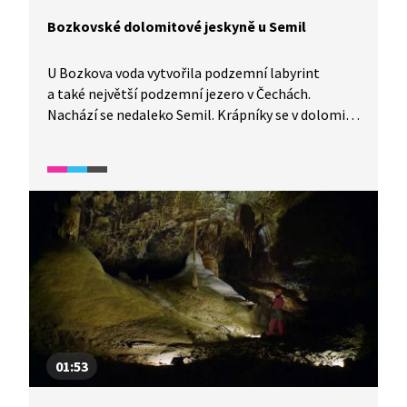
Bozkovské dolomitové jeskyně u Semil
U Bozkova voda vytvořila podzemní labyrint
a také největší podzemní jezero v Čechách.
Nachází se nedaleko Semil. Krápníky se v dolomitu
tvoří čtyřikrát pomaleji než ve vápencích, a proto
je taková výzdoba vzácnější a nikde jinde v Evropě
ji v takové podobě nenajdete. Některé dokonce
chrání zabezpečovací systémy.
01:53