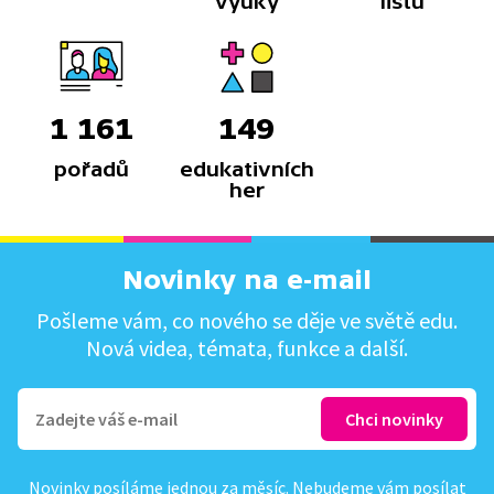
výuky
listů
1 161
149
pořadů
edukativních
her
Novinky na e-mail
Pošleme vám, co nového se děje ve světě edu.
Nová videa, témata, funkce a další.
Novinky posíláme jednou za měsíc. Nebudeme vám posílat