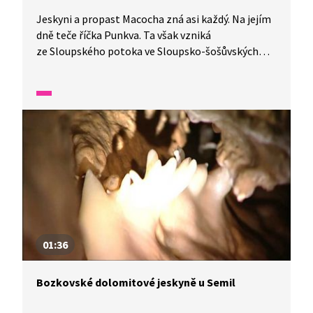
Jeskyni a propast Macocha zná asi každý. Na jejím
dně teče říčka Punkva. Ta však vzniká
ze Sloupského potoka ve Sloupsko-šošůvských
jeskyních, jejichž úctyhodná délka (35 kilometrů)
z nich dělá největší jeskynní komplex v České
republice.
01:36
Bozkovské dolomitové jeskyně u Semil