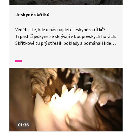
Jeskyně skřítků
Věděli jste, kde u nás najdete jeskyně skřítků?
Trpasličí jeskyně se skrývají v Doupovských horách.
Skřítkové tu prý střežili poklady a pomáhali lidem.
Co myslíte, najdeme je tam i dnes? V jedné minutě
vám představíme malé zázraky fauny a flory v naší
zemi.
01:36