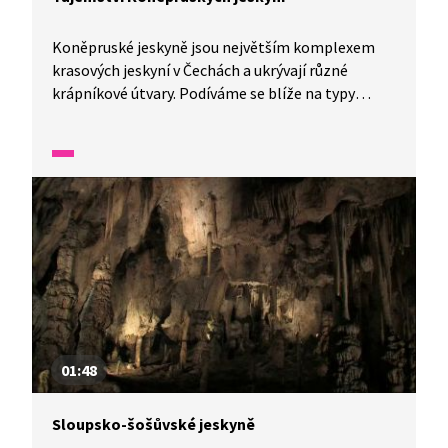
Koněpruské jeskyně jsou největším komplexem
krasových jeskyní v Čechách a ukrývají různé
krápníkové útvary. Podíváme se blíže na typy
krápníků, jejich růst a vznik. Přiblížíme si další
jeskynní útvary a minerály i nálezy, které zde
odborníci v průběhu let objevili.
01:48
Sloupsko-šošůvské jeskyně