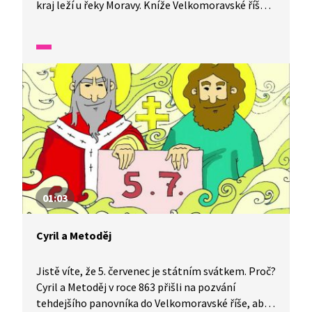
kraj leží u řeky Moravy. Kníže Velkomoravské říše
Rostislav na Velkou Moravu pozval Cyrila
a Metoděje. Tito věrozvěstové zde šířili úspěšně
křesťanství.
01:03
Cyril a Metoděj
Jistě víte, že 5. červenec je státním svátkem. Proč?
Cyril a Metoděj v roce 863 přišli na pozvání
tehdejšího panovníka do Velkomoravské říše, aby