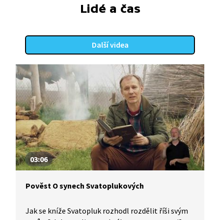
Lidé a čas
Další videa
03:06
Pověst O synech Svatoplukových
Jak se kníže Svatopluk rozhodl rozdělit říši svým