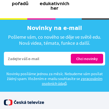
pořadů
edukativních
her
Novinky na e-mail
Pošleme vám, co nového se děje ve světě edu.
Nová videa, témata, funkce a další.
Novinky posíláme jednou za měsíc. Nebudeme vám posílat
žádný spam. Vložením e-mailu souhlasíte se
zpracováním
osobních údajů
.