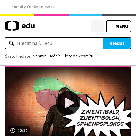
portály České televize
MENU
Hledat
vesmír
Měsíc
lety do vesmíru
Často hledáte:
12:10