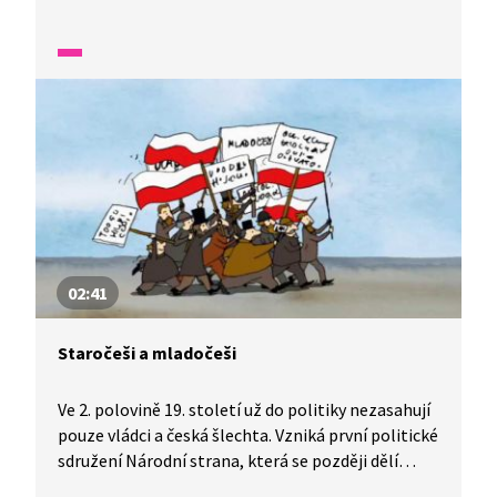
zvěstovali v té době novou křesťanskou víru.
Povedlo se jim také sestavit první slovanské
písmo i přeložit křesťanské spisy
do staroslověnštiny.
02:41
Staročeši a mladočeši
Ve 2. polovině 19. století už do politiky nezasahují
pouze vládci a česká šlechta. Vzniká první politické
sdružení Národní strana, která se později dělí
na staročechy a mladočechy.