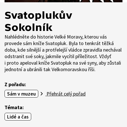
Svatoplukův
Sokolník
Nahlédněte do historie Velké Moravy, kterou vás
provede sám kníže Svatopluk. Byla to tenkrát těžká
doba, kde silnější a protřelejší vládce zpravidla nechával
odstranit své soky, jakmile vycítil příležitost. Vždyť
i proto apeloval kníže Svatopluk na své syny, aby zůstali
jednotní a ubránili tak Velkomoravskou říši.
Z pořadu:
Sám v muzeu
Přehrát celý pořad
Témata:
Lidé a čas