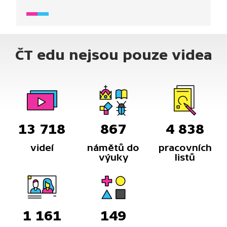
ČT edu nejsou pouze videa
13 718
867
4 838
videí
námětů do
pracovních
výuky
listů
1 161
149