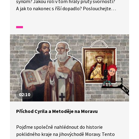
synům? Jakou roli v tom hrály pruty svornosti?
A jak to nakonec s říší dopadlo? Poslouchejte
vyprávění ze Starých českých pověstí, které je
tlumočeno do znakového jazyka pro neslyšící.
02:10
Příchod Cyrila a Metoděje na Moravu
Pojďme společně nahlédnout do historie
poklidného kraje na jihovýchodě Moravy. Tento