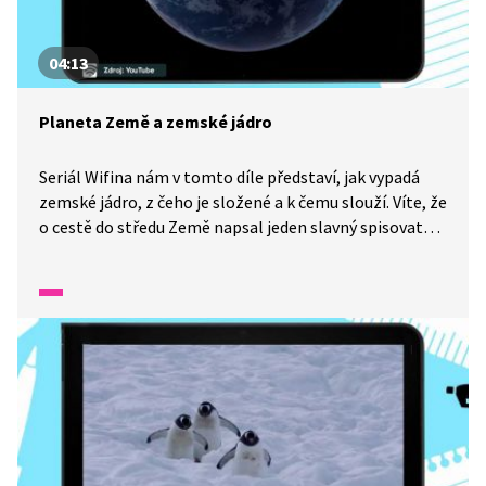
04:13
Planeta Země a zemské jádro
Seriál Wifina nám v tomto díle představí, jak vypadá
zemské jádro, z čeho je složené a k čemu slouží. Víte, že
o cestě do středu Země napsal jeden slavný spisovatel
i román?