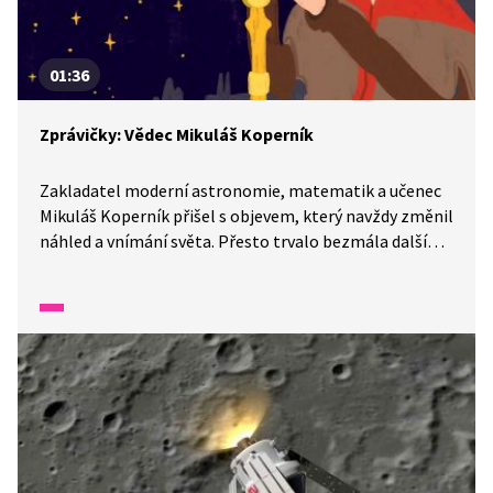
01:36
Zprávičky: Vědec Mikuláš Koperník
Zakladatel moderní astronomie, matematik a učenec
Mikuláš Koperník přišel s objevem, který navždy změnil
náhled a vnímání světa. Přesto trvalo bezmála další
dvě staletí, než se jeho myšlenky potvrdily a lidstvo je
přijalo jako fakt. V jednu dobu byly dokonce
Koperníkovy knihy církví prohlášeny za zakázané. Dnes
už o jeho teoriích nikdo nepochybuje a Mikuláš
Koperník je navždy zapsán mezi vědecké velikány
na poli astrofyziky.