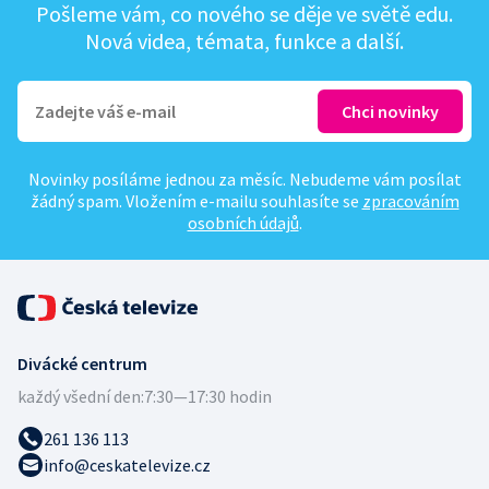
Pošleme vám, co nového se děje ve světě edu.
Nová videa, témata, funkce a další.
Novinky posíláme jednou za měsíc. Nebudeme vám posílat
žádný spam. Vložením e-mailu souhlasíte se
zpracováním
osobních údajů
.