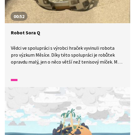
00:52
Robot Sora Q
Vědci ve spolupráci s výrobci hraček vyvinuli robota
pro výzkum Měsíce. Díky této spolupráci je robůtek
opravdu malý, jen o něco větší než tenisový míček. Má
v sobě zabudované dvě kamery, kterými bude snímat
povrch Měsíce a zasílat nám fotky. Zajímá vás, jak
vypadá?