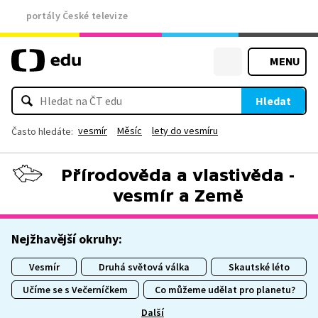
portály České televize
MENU
Hledat
vesmír
Měsíc
lety do vesmíru
Často hledáte:
Přírodověda a vlastivěda -
vesmír a Země
Nejžhavější okruhy:
Vesmír
Druhá světová válka
Skautské léto
Učíme se s Večerníčkem
Co můžeme udělat pro planetu?
Další