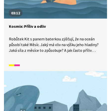
03:12
Kosmix: Příliv a odliv
Robůtek Kit s panem baterkou zjišťují, že na oceán
působí také Měsíc. Jaký má vliv na výšku jeho hladiny?
Jaká síla z měsíce to způsobuje? A jak často příliv
a odliv probíhá?