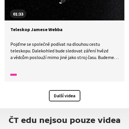
01:33
Teleskop Jamese Webba
Pojďme se společně podívat na dlouhou cestu
teleskopu. Dalekohled bude sledovat záření hvězd
a vědcům poslouží mimo jiné jako stroj času. Budeme
díky němu schopni vidět až 13,5 miliardy let nazpátek.
Bude nám schopen prozradit mnoho poznatků
o vzdálených místech ve vesmíru.
Další videa
ČT edu nejsou pouze videa