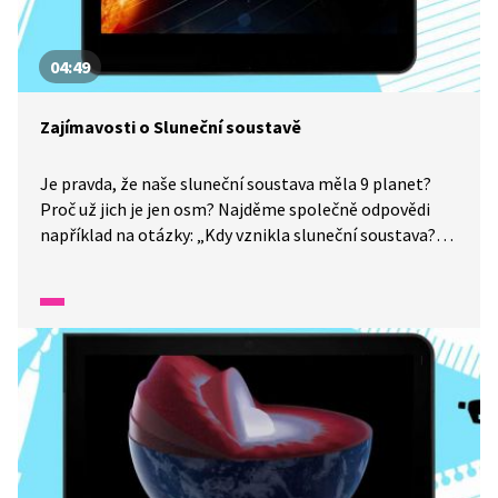
04:49
Zajímavosti o Sluneční soustavě
Je pravda, že naše sluneční soustava měla 9 planet?
Proč už jich je jen osm? Najděme společně odpovědi
například na otázky: „Kdy vznikla sluneční soustava?
Na které planetě je den nejdelší? Je na Venuši rok
kratší než den?“ Věděli jste, že se planeta Merkur
zmenšuje? Proč tomu tak je, se dozvíme ve Wifině!