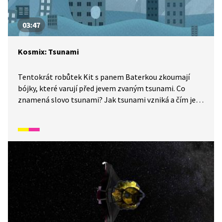
03:47
Kosmix: Tsunami
Tentokrát robůtek Kit s panem Baterkou zkoumají
bójky, které varují před jevem zvaným tsunami. Co
znamená slovo tsunami? Jak tsunami vzniká a čím je
vlna tsunami pro lidi nebezpečná? A kdo může škodit
bójím?