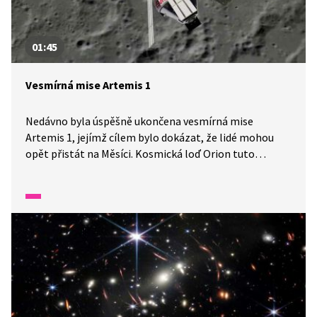
01:45
Vesmírná mise Artemis 1
Nedávno byla úspěšně ukončena vesmírná mise
Artemis 1, jejímž cílem bylo dokázat, že lidé mohou
opět přistát na Měsíci. Kosmická loď Orion tuto
zatěžkávací zkoušku zvládla a dala prostor
následujícím misím Artemis 2 a 3. Více se o těchto
vesmírných misích dozvíte v reportáži Zpráviček.