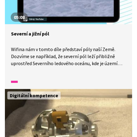
05:08
Severní a jižní pól
Wifina nám v tomto díle představí póly naší Země.
Dozvíme se například, že severní pól leží přibližně
uprostřed Severního ledového oceánu, kde je území
trvale pokryté ledem. Na opačné straně Země leží jižní
pól, který je také pokrytý ledem.
Digitální kompetence