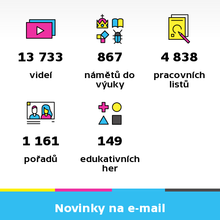
13 733
867
4 838
videí
námětů do
pracovních
výuky
listů
1 161
149
pořadů
edukativních
her
Novinky na e-mail