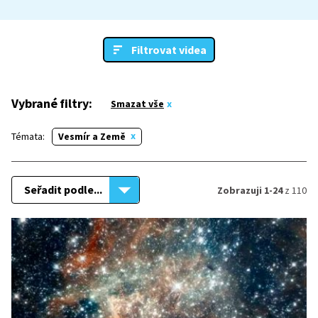
Filtrovat videa
Vybrané filtry:
Smazat vše
Témata:
Vesmír a Země
Seřadit podle...
Zobrazuji 1-24
z 110