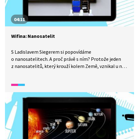
04:11
Wifina: Nanosatelit
S Ladislavem Siegerem si popovídáme
o nanosatelitech. A proč právě s ním? Protože jeden
z nanosatelitů, který krouží kolem Země, vznikal u nás
v České republice. Jaká data může sbírat a v čem jsou
pro lidi užitečná? A jaký je rozdíl mezi nanosatelitem
a satelitem? To vše, a mnohem více se dozvíte
ze zajímavého rozhovoru s tímto odborníkem.