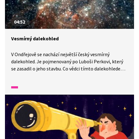
04:52
Vesmírný dalekohled
V Ondřejově se nachází největší český vesmírný
dalekohled. Je pojmenovaný po Luboši Perkovi, který
se zasadil o jeho stavbu. Co vědci tímto dalekohledem
pozorují, se dozvíte v reportáži z Wifiny.