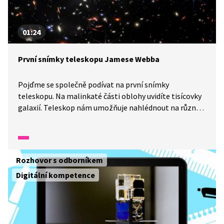
01:24
První snímky teleskopu Jamese Webba
Pojďme se společně podívat na první snímky
teleskopu. Na malinkaté části oblohy uvidíte tisícovky
galaxií. Teleskop nám umožňuje nahlédnout na různá
místa ve vesmíru a určit, jaké počasí je v atmosféře
planety. Nic není za hranou našich možností, jak
okomentoval snímky americký prezident Joe Biden.
Rozhovor s odborníkem
Digitální kompetence