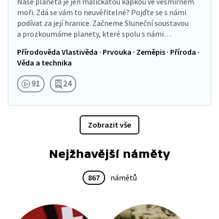
Naše planeta je jen maličkatou kapkou ve vesmírném
moři. Zdá se vám to neuvěřitelné? Pojďte se s námi
podívat za její hranice. Začneme Sluneční soustavou
a prozkoumáme planety, které spolu s námi…
Přírodověda Vlastivěda · Prvouka · Zeměpis · Příroda ·
Věda a technika
91
24
Zobrazit vše
Nejžhavější náměty
867
námětů