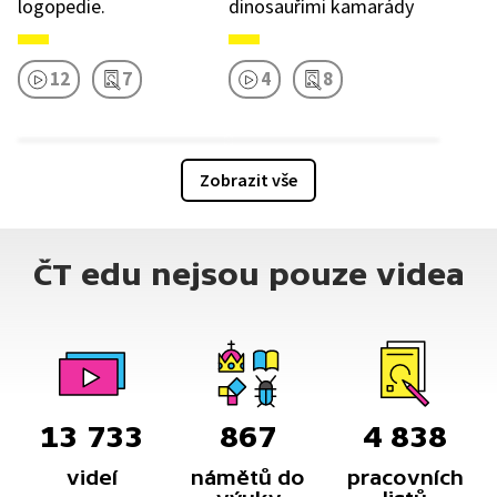
logopedie.
dinosauřími kamarády
12
7
4
8
Zobrazit vše
ČT edu nejsou pouze videa
13 733
867
4 838
videí
námětů do
pracovních