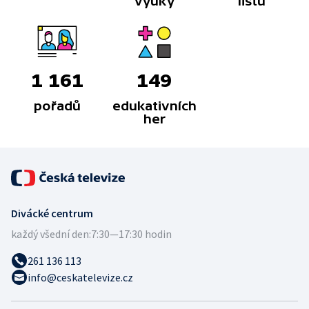
výuky
listů
1 161
149
pořadů
edukativních
her