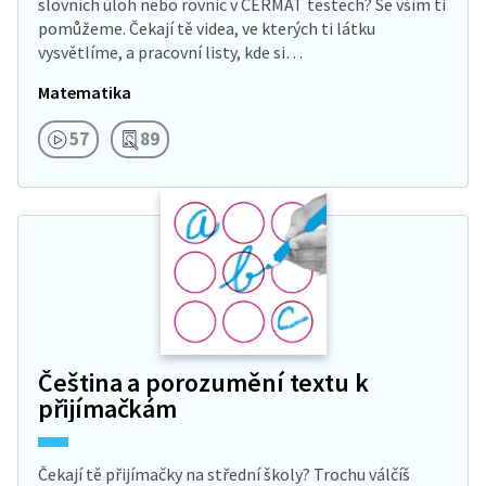
slovních úloh nebo rovnic v CERMAT testech? Se vším ti
pomůžeme. Čekají tě videa, ve kterých ti látku
vysvětlíme, a pracovní listy, kde si…
Matematika
57
89
Čeština a porozumění textu k
přijímačkám
Čekají tě přijímačky na střední školy? Trochu válčíš