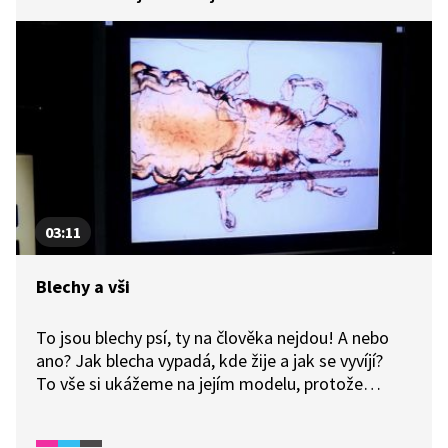
03:11
Blechy a vši
To jsou blechy psí, ty na člověka nejdou! A nebo
ano? Jak blecha vypadá, kde žije a jak se vyvíjí?
To vše si ukážeme na jejím modelu, protože
blecha je opravdu malinká. Naopak vši od psa
určitě nechytíme, pouze od jiného člověka. Jejich