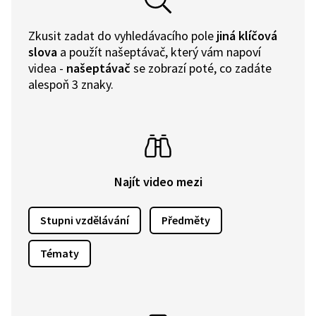
Zkusit zadat do vyhledávacího pole
jiná klíčová
slova
a použít našeptávač, který vám napoví
videa -
našeptávač
se zobrazí poté, co zadáte
alespoň 3 znaky.
Najít video mezi
Stupni vzdělávání
Předměty
Tématy