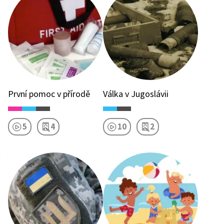
První pomoc v přírodě
Válka v Jugoslávii
5
4
10
2