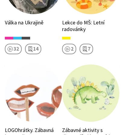
Válka na Ukrajině
Lekce do MŠ: Letní
radovánky
32
14
2
7
LOGOhrátky. Zábavná
Zábavné aktivity s