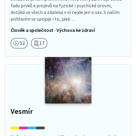
řadu prvků a projevů na fyzické i psychické úrovni,
dotýká se všech a zdaleka v ní nejde jen o sex. S naším
pohlavím se spojuje i to, jaké…
Člověk a společnost · Výchova ke zdraví
52
17
Vesmír