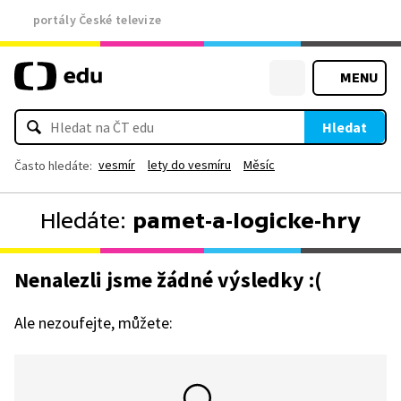
portály České televize
MENU
Hledat
vesmír
lety do vesmíru
Měsíc
Často hledáte:
Hledáte:
pamet-a-logicke-hry
Nenalezli jsme žádné výsledky :(
Ale nezoufejte, můžete: