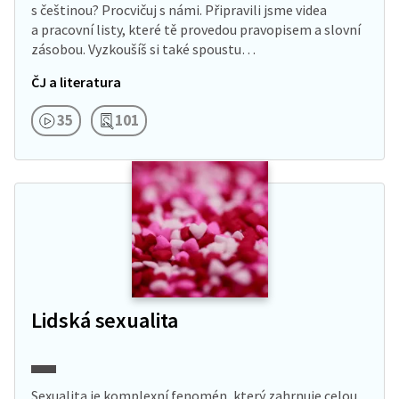
s češtinou? Procvičuj s námi. Připravili jsme videa
a pracovní listy, které tě provedou pravopisem a slovní
zásobou. Vyzkoušíš si také spoustu…
ČJ a literatura
35
101
Lidská sexualita
Sexualita je komplexní fenomén, který zahrnuje celou