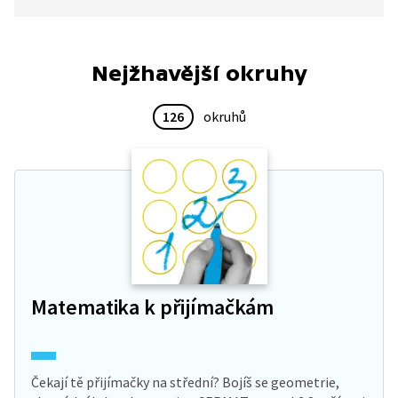
život se od toho blešího také poněkud liší, i když
nám obě potvůrky pijí krev.
Nejžhavější okruhy
126
okruhů
Matematika k přijímačkám
Čekají tě přijímačky na střední? Bojíš se geometrie,