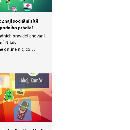
: Znají sociální sítě
podního prádla?
dních pravidel chování
ní: Nikdy
 online nic, co
i vidět na titulní
Proč je ale sdílení
osobních informací
nebezpečné? Jak
ý obsah zůstane
e stane se smazanou
é profese se právě
sahu a bezpečí věnují?