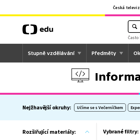
Česká televiz
Často 
Stupně vzdělávání
Předměty
Ok
Informa
Nejžhavější okruhy:
Učíme se s Večerníčkem
Expe
Vybrané filtry:
Rozšiřující materiály: