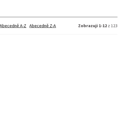
Abecedně A-Z
Abecedně Z-A
Zobrazuji 1-12
z 123