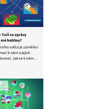
: Točí se zprávy
 mé bubliny?
tálního světa je zaměřen
mací k nám a jejich
enost. Jak se k nám
ciálních sítích
ký mechanismus je
cestu k nám informace
jak poznáme, která je