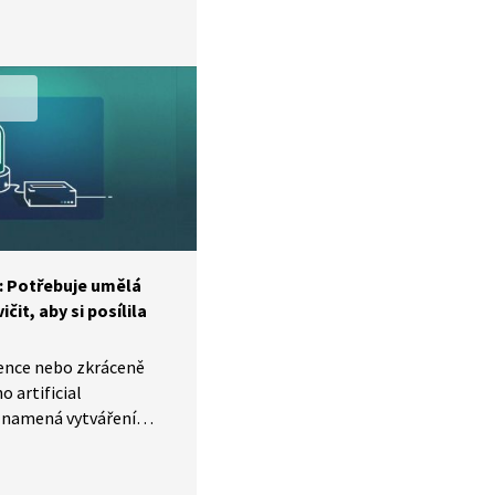
tní rady, jak na řešení
ouhlasíte s jeho
věc?
t: Potřebuje umělá
ičit, aby si posílila
ence nebo zkráceně
o artificial
 znamená vytváření
programů, které
skou inteligenci.
stech umělou