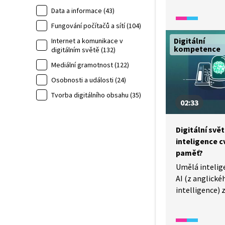
Data a informace (43)
Jmenuje konkré
kyberšikany. S
Fungování počítačů a sítí (104)
pohledem na 
Digitální
Internet a komunikace v
kompetence
digitálním světě (132)
Mediální gramotnost (122)
Osobnosti a události (24)
Tvorba digitálního obsahu (35)
02:33
Digitální svě
inteligence cv
paměť?
Umělá intelig
AI (z anglickéh
intelligence)
počítačových 
napodobují lid
V jakých obla