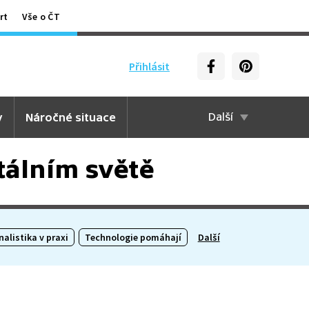
rt
Vše o ČT
Přihlásit
y
Náročné situace
Další
tálním světě
alistika v praxi
Technologie pomáhají
Další