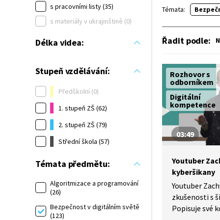
s pracovními listy (35)
Témata:
Bezpečn
s materiály v ukrajinštině (0)
Řadit podle
:
N
Délka videa:
Stupeň vzdělávání:
Rozhovor s
odborníkem
Předškolní (0)
Digitální
kompetence
1. stupeň ZŠ (62)
2. stupeň ZŠ (79)
03:49
Střední škola (57)
Youtuber Zach
Témata předmětu:
kyberšikany
Algoritmizace a programování
Youtuber Zachy
(26)
zkušenosti s š
Bezpečnost v digitálním světě
Popisuje své k
(123)
a zmiňuje, co