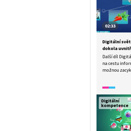
02:33
Digitální svět
dokola uvnitř
Další díl Digi
na cestu infor
možnou zacykl
dostávají na so
informace? Ja
třídí? Jakou 
může urazit a 
Digitální
pravdivá?
kompetence