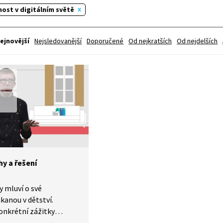
ost v digitálním světě
ejnovější
Nejsledovanější
Doporučené
Od nejkratších
Od nejdelších
y a řešení
 mluví o své
ikanou v dětství.
onkrétní zážitky
 mu tehdy pomohlo.