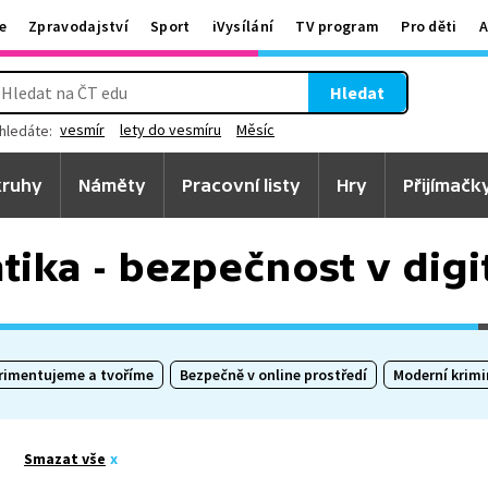
e
Zpravodajství
Sport
iVysílání
TV program
Pro děti
A
Hledat
vesmír
lety do vesmíru
Měsíc
hledáte:
ruhy
Náměty
Pracovní listy
Hry
Přijímačk
tika - bezpečnost v digi
rimentujeme a tvoříme
Bezpečně v online prostředí
Moderní krimin
Smazat vše