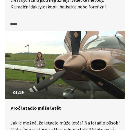
trestných činů jsou nejrůznější vědecké metody.
K tradiční daktyloskopii, balistice nebo forenzní
antropologii přibyla dnes moderní genetika. A také
disciplína zatím trochu neznámá, biomechanika. Ta
má přitom u nás dobrou tradici i náskok před světem.
První soudní posudek v tomto oboru byl v České
republice využit v roce 1994.
01:19
Proč letadlo může letět
Jak je možné, že letadlo může letět? Na letadlo působí
čtyři síly: gravitace, vztlak, odpor a tah. Při letu musí