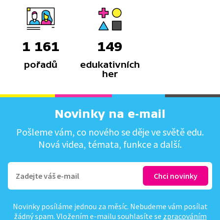
1 161
149
pořadů
edukativních
her
Novinky na e-mail
Pošleme vám, co nového se děje ve světě edu.
Nová videa, témata, funkce a další.
Novinky posíláme jednou za měsíc. Nebudeme vám posílat
žádný spam. Vložením e-mailu souhlasíte se
zpracováním