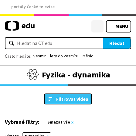
portály České televize
MENU
Hledat
vesmír
lety do vesmíru
Měsíc
Často hledáte:
Fyzika - dynamika
Filtrovat videa
Vybrané filtry:
Smazat vše