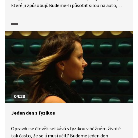
které ji způsobují. Budeme-li působit silou na auto,
roztlačíme ho. Ta část fyziky, která se zabývá silami
a jejich pohybovými účinky, se nazývá dynamika.
Základní zákonitosti dynamiky shrnují tři Newtonovy
zákony.
04:28
Jeden den s fyzikou
Opravdu se člověk setkává s fyzikou v běžném životě
tak často, že se jí musí učit? Budeme jeden den