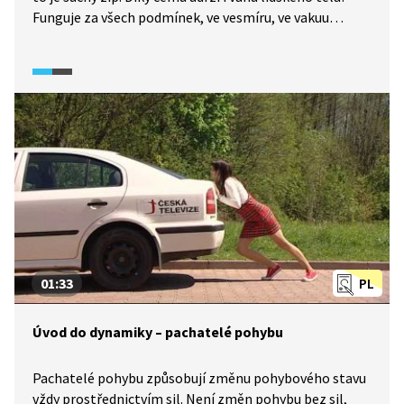
Funguje za všech podmínek, ve vesmíru, ve vakuu
i pod vodou. Jen mu trochu vadí prach. Nejčastěji se
vyrábí z nylonu a polyesteru. Skládá se z velkého
množství háčků a smyček. Ty se do sebe při přiblížení
zamotají a velmi pevně drží. Zároveň jde ale suchý zip
velmi snadno rozlepit. Působením síly se totiž háčky
dočasně narovnají a uvolní tak zachycené smyčky.
01:33
PL
Úvod do dynamiky – pachatelé pohybu
Pachatelé pohybu způsobují změnu pohybového stavu
vždy prostřednictvím sil. Není změn pohybu bez sil,