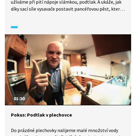
užíváme při pití nápoje slámkou, podtlak. A ukáže, jak
díky sací síle vysavače postavit pancéřovou pěst, která
bude vystřelovat jemné projektily až na druhý konec
zahrady.
01:30
Pokus: Podtlak v plechovce
Do prázdné plechovky nalijeme malé množství vody