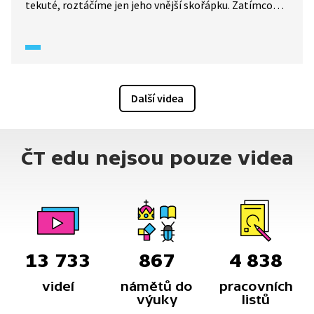
tekuté, roztáčíme jen jeho vnější skořápku. Zatímco
u uvařeného vejce se roztočí celá hmota, a proto má
větší setrvačnost.
Další videa
ČT edu nejsou pouze videa
13 733
867
4 838
videí
námětů do
pracovních
výuky
listů