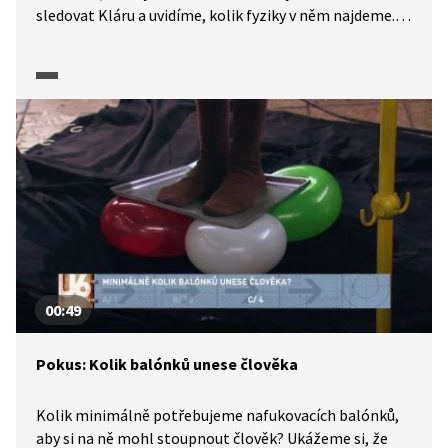
sledovat Kláru a uvidíme, kolik fyziky v něm najdeme.
Klára se seznámí s rovnoměrným přímočarým
pohybem, nerovnoměrným pohybem, odporovou silou,
zákonem akce a reakce, setrvačností, tlakovou silou
a hybností.
00:49
Pokus: Kolik balónků unese člověka
Kolik minimálně potřebujeme nafukovacích balónků,
aby si na ně mohl stoupnout člověk? Ukážeme si, že