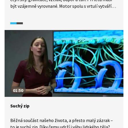
být vzájemně vyrovnané. Motor spolu s vrtulí vytváří
tah, a tím vyrovnává odpor letadla při pohybu.
Na křídlech se vytváří vztlak, který působí proti
gravitaci. Podstatný je tvar křídla a to, jak na něm
proudí vzduch. Díky vypouklému zakřivení na horní
straně křídla se proudící částice vzduchu urychlují,
vzniká sání a díky rovnosti spodní strany křídla se
proudící částice vzduchu zpomalují a vzniká přetlak.
A tyto dvě síly letadlo nadzvedávají. Ve videu jsou
některé nepřesnosti, s nimiž mohou učitelé pracovat.
01:50
Suchý zip
Běžná součást našeho života, a přesto malý zázrak –
to je suchý zip. Díky čemu udrží i váhu lidského těla?