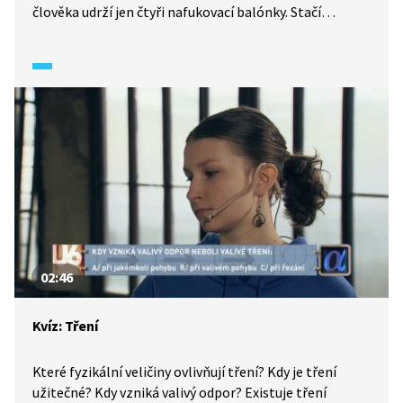
člověka udrží jen čtyři nafukovací balónky. Stačí
rozložit jeho hmotnost na větší plochu.
02:46
Kvíz: Tření
Které fyzikální veličiny ovlivňují tření? Kdy je tření
užitečné? Kdy vzniká valivý odpor? Existuje tření