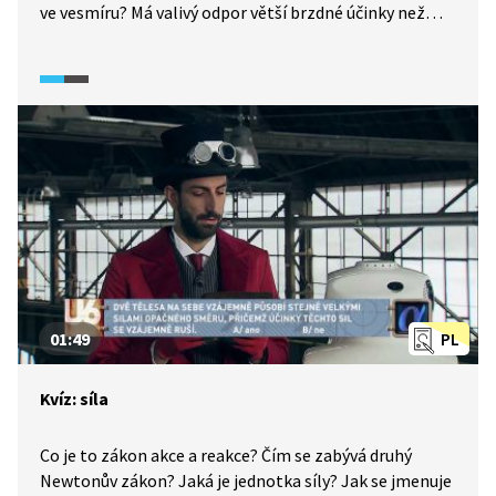
ve vesmíru? Má valivý odpor větší brzdné účinky než
smykové tření? Závisí velikost smykového tření
na obsahu styčných ploch? Kdy je nám tření na obtíž?
Odpovědi se dozvíte v kvízu.
01:49
PL
Kvíz: síla
Co je to zákon akce a reakce? Čím se zabývá druhý
Newtonův zákon? Jaká je jednotka síly? Jak se jmenuje