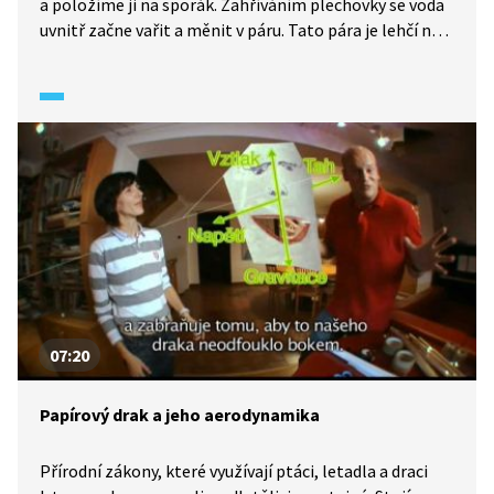
a položíme ji na sporák. Zahříváním plechovky se voda
uvnitř začne vařit a měnit v páru. Tato pára je lehčí než
kapalina, rozpíná se a vytlačuje z plechovky vzduch.
Rozpálenou plechovku překlopíme do studené vody.
Vodní pára uvnitř plechovky rychle kondenzuje, a tlak
v nádobce tak prudce klesne. Tlak okolního vzduchu
plechovku zmáčkne.
07:20
Papírový drak a jeho aerodynamika
Přírodní zákony, které využívají ptáci, letadla a draci