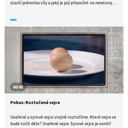
starší jednotka síly a jaký je její přepočet na newtony?
Toto a ještě o něco víc o síle se dozvíte v našem kvízu.
00:45
Pokus: Roztočená vejce
Uvařené a syrové vejce stejně roztočíme. Které vejce se
bude točit déle? Uvařené vejce. Syrové vejce je uvnitř