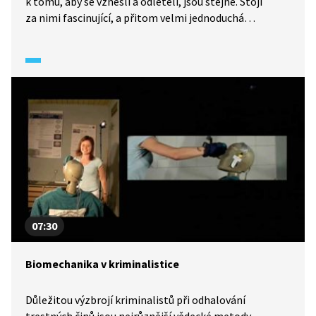
k tomu, aby se vznesli a odletěli, jsou stejné. Stojí
za nimi fascinující, a přitom velmi jednoduchá
matematika a fyzika. Přidejte se k Michaelovi
a postavte si vlastního draka. Při té příležitosti
odhalíte vědu, která obklopuje tajemství jeho letu.
Nazývá se aerodynamika. A létat díky ní můžeme i my
lidé. S Michalem navštívíme i Výzkumný a zkušební
letecký ústav v Praze.
07:30
Biomechanika v kriminalistice
Důležitou výzbrojí kriminalistů při odhalování