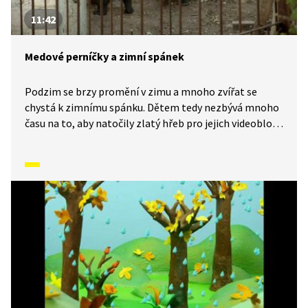
11:42
Medové perníčky a zimní spánek
Podzim se brzy promění v zimu a mnoho zvířat se
chystá k zimnímu spánku. Dětem tedy nezbývá mnoho
času na to, aby natočily zlatý hřeb pro jejich videoblog:
medvěda hnědého. Co myslíte, přilákají ho voňavé
medové perníčky? A co se o medvědech dozvíme?