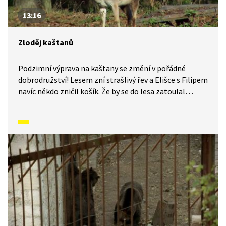
13:16
Zloděj kaštanů
Podzimní výprava na kaštany se změní v pořádné
dobrodružství! Lesem zní strašlivý řev a Elišce s Filipem
navíc někdo zničil košík. Že by se do lesa zatoulal
medvěd? Vysvětlení je tak jako obvykle o něco méně
neuvěřitelné. Věděli byste, čím nakrmit daňky? A co
to je dančí rochání?