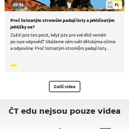
07:33
PL
Proč listnatým stromům padají listy a jehličnatým
jehličky ne?
Zažili jste ten pocit, když jste pro své dítě neměli
po ruce odpověď? Ukážeme vám svět dětskýma očima
a odpovíme: Proč listnatým stromům padají listy
a jehličnatým jehličky ne?
Další videa
ČT edu nejsou pouze videa