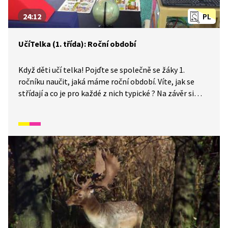
24:12
PL
UčíTelka (1. třída): Roční období
Když děti učí telka! Pojďte se společně se žáky 1.
ročníku naučit, jaká máme roční období. Víte, jak se
střídají a co je pro každé z nich typické ? Na závěr si
zkusíme barevný experiment s maceškami.