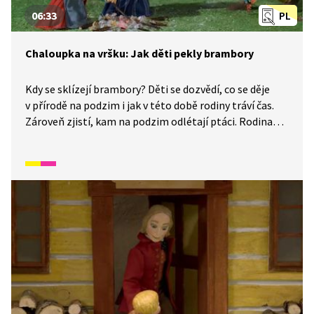
06:33
PL
Chaloupka na vršku: Jak děti pekly brambory
Kdy se sklízejí brambory? Děti se dozvědí, co se děje
v přírodě na podzim i jak v této době rodiny tráví čas.
Zároveň zjistí, kam na podzim odlétají ptáci. Rodina
řezbáře Tomše nám skrze příběhy odehrávající se
v průběhu kalendářního roku ukáže, jak naši předkové
žili na vsi skromné, ale veselé životy v souladu
s přírodou. Video inspirované lidovými zvyky a písněmi
navazuje na poetiku klasických Trnkových filmů.
Pohádka je vhodná také jako doplňkový materiál
k výuce češtiny pro cizince.