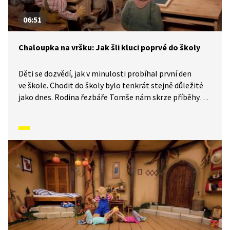
06:51
Chaloupka na vršku: Jak šli kluci poprvé do školy
Děti se dozvědí, jak v minulosti probíhal první den
ve škole. Chodit do školy bylo tenkrát stejně důležité
jako dnes. Rodina řezbáře Tomše nám skrze příběhy
odehrávající se v průběhu kalendářního roku ukáže, jak
naši předkové žili na vsi skromné, ale veselé životy
v souladu s přírodou. Video inspirované lidovými zvyky
a písněmi navazuje na poetiku klasických Trnkových
filmů.