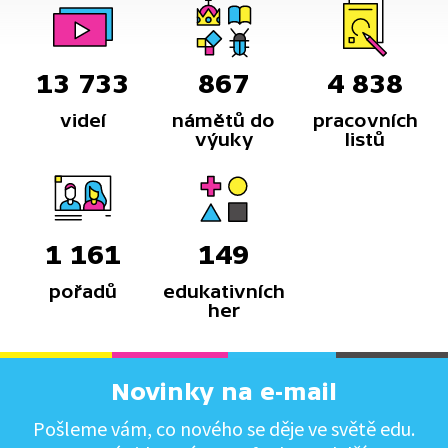
13 733
867
4 838
videí
námětů do
pracovních
výuky
listů
1 161
149
pořadů
edukativních
her
Novinky na e-mail
Pošleme vám, co nového se děje ve světě edu.