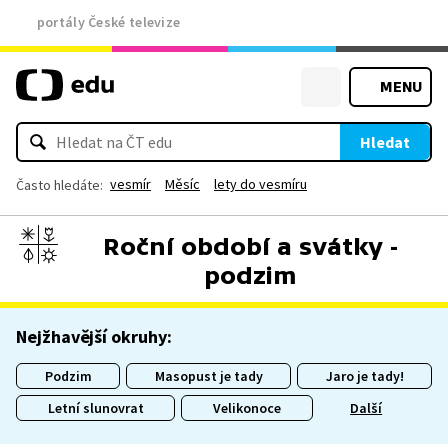
portály České televize
MENU
Hledat
vesmír
Měsíc
lety do vesmíru
Často hledáte:
Roční období a svátky -
podzim
Nejžhavější okruhy:
Podzim
Masopust je tady
Jaro je tady!
Letní slunovrat
Velikonoce
Další