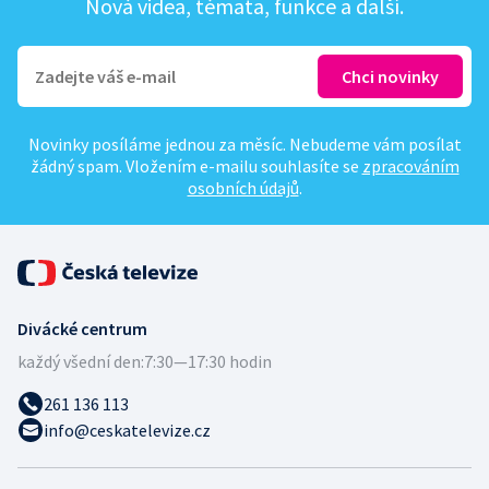
Nová videa, témata, funkce a další.
Novinky posíláme jednou za měsíc. Nebudeme vám posílat
žádný spam. Vložením e-mailu souhlasíte se
zpracováním
osobních údajů
.