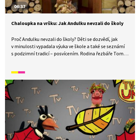
06:37
Chaloupka na vršku: Jak Andulku nevzali do školy
Proč Andulku nevzali do školy? Děti se dozvědí, jak
v minulosti vypadala výuka ve škole a také se seznámí
s podzimní tradicí – posvícením. Rodina řezbáře Tomše
nám skrze příběhy odehrávající se v průběhu
kalendářního roku ukáže, jak naši předkové žili na vsi
skromné, ale veselé životy v souladu s přírodou. Video
inspirované lidovými zvyky a písněmi navazuje
na poetiku klasických Trnkových filmů. Pohádka je
vhodná také jako doplňkový materiál k výuce češtiny
pro cizince.