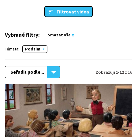
Filtrovat videa
Vybrané filtry:
Smazat vše
Témata:
Podzim
Seřadit podle...
Zobrazuji 1-12
z 16