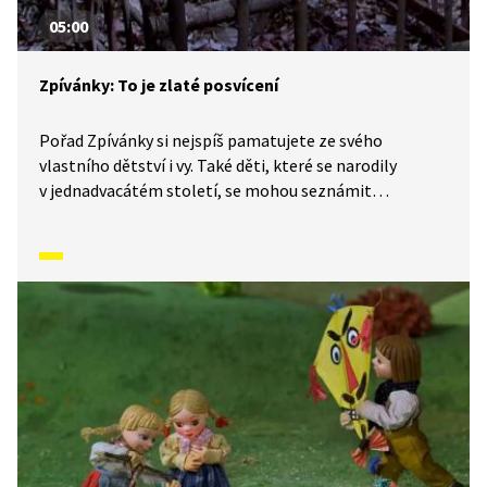
05:00
Zpívánky: To je zlaté posvícení
Pořad Zpívánky si nejspíš pamatujete ze svého
vlastního dětství i vy. Také děti, které se narodily
v jednadvacátém století, se mohou seznámit
s lidovými písněmi, zvyky, tradicemi a způsobem
života, který naši předkové žili. V krátkých příbězích
představíme písničky i dobový kontext, ve kterém
vznikly. V tomto díle se naučíme píseň: To je zlaté
posvícení.