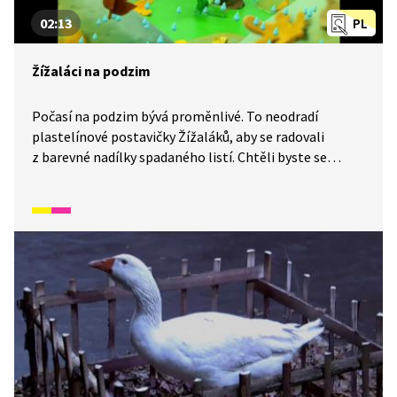
02:13
PL
Žížaláci na podzim
Počasí na podzim bývá proměnlivé. To neodradí
plastelínové postavičky Žížaláků, aby se radovali
z barevné nadílky spadaného listí. Chtěli byste se
stejně jako oni schovat pod barevnou hromadu? To asi
nepůjde, ale můžete si spadané listy nasbírat, vytvářet
z nich obrázky anebo si je obtisknout na plát
z modelíny. Nechte se Žížaláky inspirovat k vytvoření
vlastního plastelínového světa.