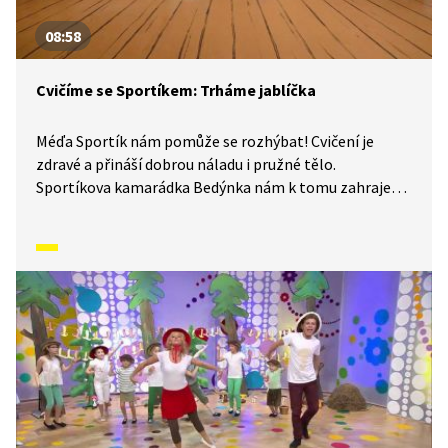
08:58
Cvičíme se Sportíkem: Trháme jablíčka
Méďa Sportík nám pomůže se rozhýbat! Cvičení je
zdravé a přináší dobrou náladu i pružné tělo.
Sportíkova kamarádka Bedýnka nám k tomu zahraje
písničku a půjde nám to úplně samo. Jestli chcete,
můžete si k tomu cvičení zazpívat s ní. Jenom pozor,
aby vám u toho nedošel dech. V dnešním díle vám
Sportík ukáže, jak si procvičit tělo, abychom byli
ohební třeba na trhání jablek.