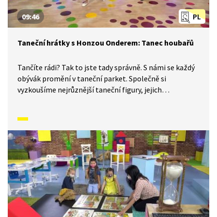
09:46
PL
Taneční hrátky s Honzou Onderem: Tanec houbařů
Tančíte rádi? Tak to jste tady správně. S námi se každý
obývák promění v taneční parket. Společně si
vyzkoušíme nejrůznější taneční figury, jejich
kombinace a variace. Nějaké nové si vymyslíme
a hlavně si to užijeme! Jsme tu proto, abychom vás
inspirovali a udělali z vás krále či královnu každého
tanečního parketu. Dneska si ukážeme, jak to vypadá,
když se tančí Tanec houbařů.