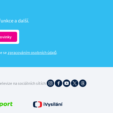
unkce a další.
te se
zpracováním osobních údajů
.