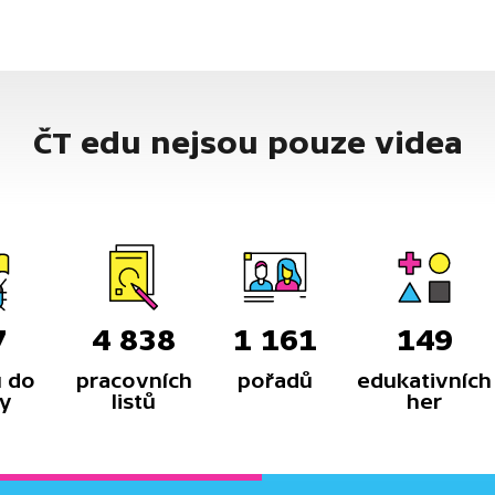
ČT edu nejsou pouze videa
7
4 838
1 161
149
 do
pracovních
pořadů
edukativních
y
listů
her