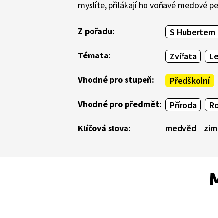
myslíte, přilákají ho voňavé medové p
Z pořadu:
S Hubertem 
Témata:
Zvířata
Le
Vhodné pro stupeň:
Předškolní
Vhodné pro předmět:
Příroda
Ro
Klíčová slova:
medvěd
zim
M