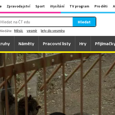
e
Zpravodajství
Sport
iVysílání
TV program
Pro děti
A
Hledat
Měsíc
vesmír
lety do vesmíru
hledáte:
ruhy
Náměty
Pracovní listy
Hry
Přijímačk