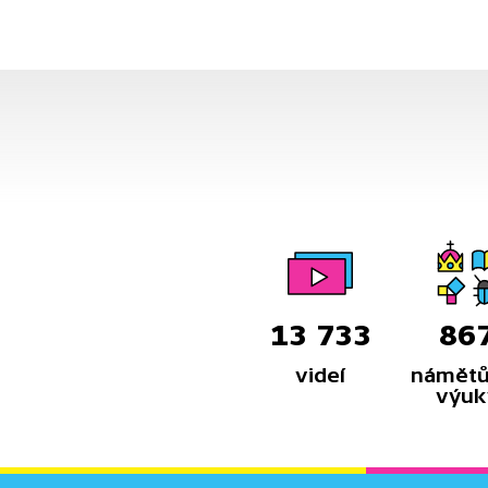
13 733
86
videí
námětů
výuk