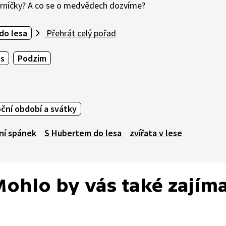
erníčky? A co se o medvědech dozvíme?
do lesa
Přehrát celý pořad
s
Podzim
ční období a svátky
ní spánek
S Hubertem do lesa
zvířata v lese
ohlo by vás také zajím