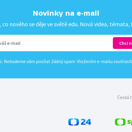
Novinky na e-mail
co nového se děje ve světě edu. Nová videa, témata, f
c. Nebudeme vám posílat žádný spam. Vložením e-mailu souhlasí