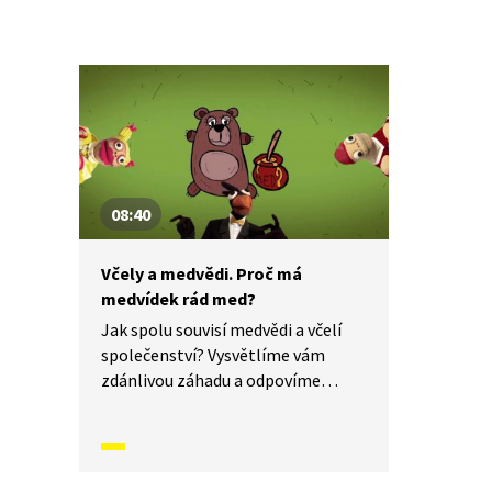
08:40
Včely a medvědi. Proč má
medvídek rád med?
Jak spolu souvisí medvědi a včelí
společenství? Vysvětlíme vám
zdánlivou záhadu a odpovíme
na otázku, kterou si klade každé
zvídavé dítě: Proč má rád medvídek
med?