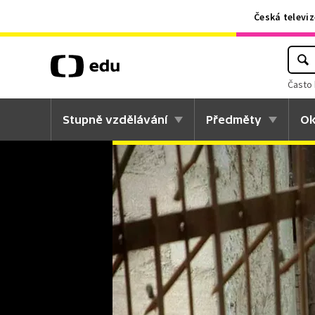
Česká televiz
Často 
Stupně vzdělávání
Předměty
Ok