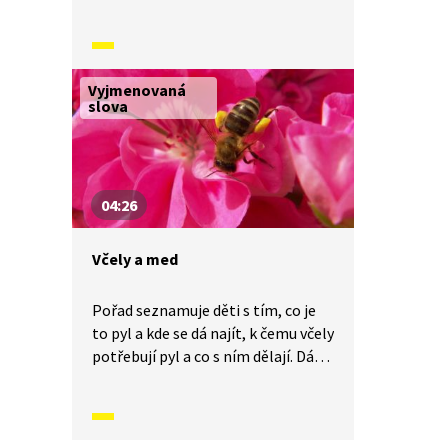
na otázku, kterou si klade každé
zvídavé dítě: Proč má rád medvídek
med?
Vyjmenovaná
slova
04:26
Včely a med
Pořad seznamuje děti s tím, co je
to pyl a kde se dá najít, k čemu včely
potřebují pyl a co s ním dělají. Dále
popisuje, co je to včelí úl, nektar
a jak vzniká med. Ukazuje také
plástve ze včelího vosku
s nektarem.