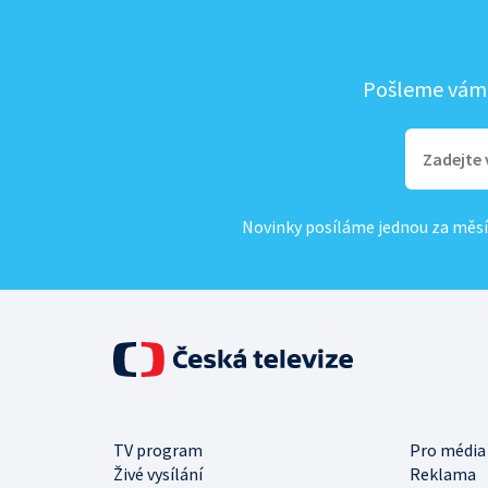
Pošleme vám, 
Novinky posíláme jednou za měsí