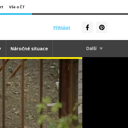
rt
Vše o ČT
Přihlásit
y
Náročné situace
Další