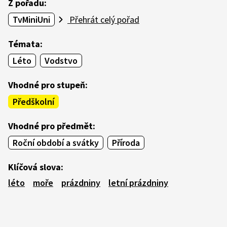
Z pořadu:
TvMiniUni
Přehrát celý pořad
Témata:
Léto
Vodstvo
Vhodné pro stupeň:
Předškolní
Vhodné pro předmět:
Roční období a svátky
Příroda
Klíčová slova:
léto
moře
prázdniny
letní prázdniny