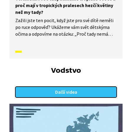
proč mají v tropických pralesech hezčí květiny
než my tady?
Zažili jste ten pocit, když jste pro své dítě neměli
po ruce odpověď? Ukážeme vám svět dětskýma
očima a odpovíme na otázku: „Proč tady nemáme
tropické ovoce a proč mají v tropických pralesech
hezčí květiny než my tady?“
Vodstvo
Další videa