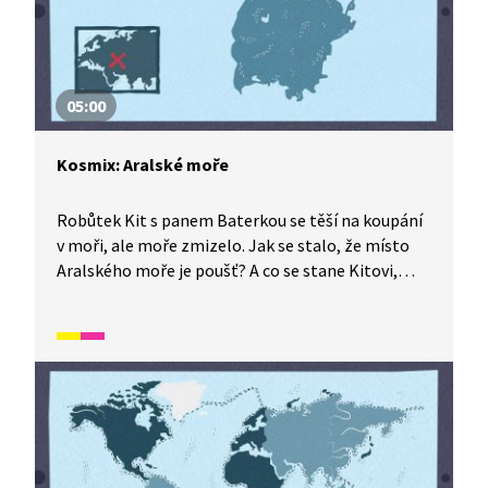
05:00
Kosmix: Aralské moře
Robůtek Kit s panem Baterkou se těší na koupání
v moři, ale moře zmizelo. Jak se stalo, že místo
Aralského moře je poušť? A co se stane Kitovi,
když ho skolí akutní rez? Ale pozor, vždycky je tu
naděje! Další dobrodružství ze seriálu Kosmix:
Pod hladinou.