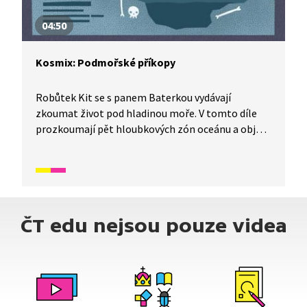
04:50
Kosmix: Podmořské příkopy
Robůtek Kit se s panem Baterkou vydávají
zkoumat život pod hladinou moře. V tomto díle
prozkoumají pět hloubkových zón oceánu a objeví
podmořskou sopku. Celé dobrodružství prožijí
ve vypůjčeném batyskafu, druhu ponorky určeném
k ponoru do velkých hloubek. A co se při něm
naučili?
ČT edu nejsou pouze videa