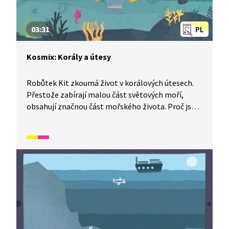
03:31
PL
Kosmix: Korály a útesy
Robůtek Kit zkoumá život v korálových útesech.
Přestože zabírají malou část světových moří,
obsahují značnou část mořského života. Proč jsou
tak důležité? Jestli je korál rostlina nebo živočich
a mnoho dalšího se dozvíte ve videu.