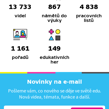
13 733
867
4 838
videí
námětů do
pracovních
výuky
listů
1 161
149
pořadů
edukativních
her
Novinky na e-mail
Pošleme vám, co nového se děje ve světě edu.
Nová videa, témata, funkce a další.