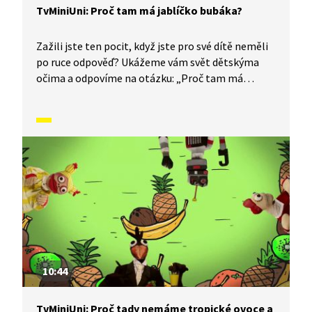
TvMiniUni: Proč tam má jablíčko bubáka?
Zažili jste ten pocit, když jste pro své dítě neměli
po ruce odpověď? Ukážeme vám svět dětskýma
očima a odpovíme na otázku: „Proč tam má
jablíčko bubáka?“
10:44
TvMiniUni: Proč tady nemáme tropické ovoce a