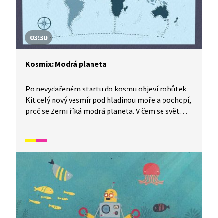
03:30
Kosmix: Modrá planeta
Po nevydařeném startu do kosmu objeví robůtek
Kit celý nový vesmír pod hladinou moře a pochopí,
proč se Zemi říká modrá planeta. V čem se svět
pod hladinou podobá vesmíru? Jaká dobrodružství
čekají na naši dvojici?