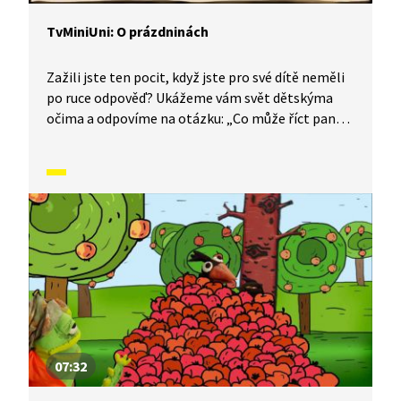
TvMiniUni: O prázdninách
Zažili jste ten pocit, když jste pro své dítě neměli
po ruce odpověď? Ukážeme vám svět dětskýma
očima a odpovíme na otázku: „Co může říct pan
Voráček o prázdninách?“
07:32