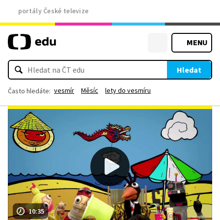
portály České televize
MENU
Hledat
vesmír
Měsíc
lety do vesmíru
Často hledáte:
10:35