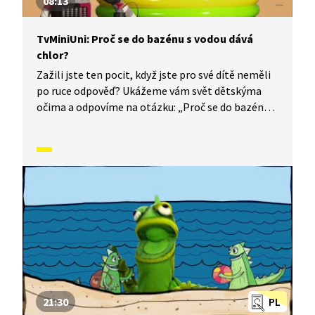
08:13
TvMiniUni: Proč se do bazénu s vodou dává
chlor?
Zažili jste ten pocit, když jste pro své dítě neměli
po ruce odpověď? Ukážeme vám svět dětskýma
očima a odpovíme na otázku: „Proč se do bazénu
s vodou dává chlor?“
21:30
PL