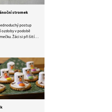
ánoční stromek
 jednoduchý postup
í ozdoby v podobě
ečku. Žáci si při šití
u motoriku, trpělivost,
ladní pracovní
tivitu lze využít
innostech při výrobě
rací nebo jako součást
ření.
ák