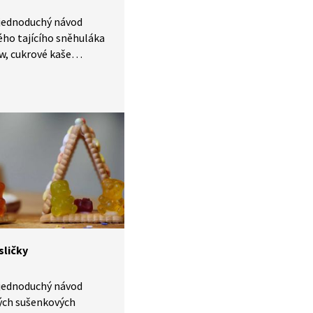
 jednoduchý návod
ého tajícího sněhuláka
, cukrové kaše
 si při tvoření rozvíjejí
ku, tvořivost,
 se pracovat podle
tupu. Aktivitu lze
mním nebo
tvoření v pracovních
sličky
 jednoduchý návod
lých sušenkových