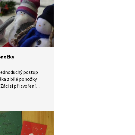
tivitu lze využít
voření, v pracovních
bo při tématech
 využití přírodních
onožky
 jednoduchý postup
áka z bílé ponožky
Žáci si při tvoření
ou motoriku, kreativitu,
ředstavivost
yužít běžné materiály
působem. Aktivitu lze
ním tvoření,
činnostech nebo jako
 dekorace.