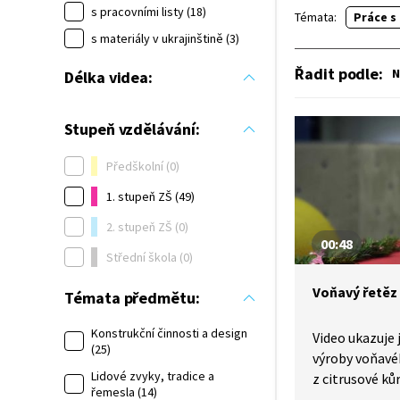
s pracovními listy (18)
Témata:
Práce s
s materiály v ukrajinštině (3)
Řadit podle
:
N
Délka videa:
Stupeň vzdělávání:
Předškolní (0)
1. stupeň ZŠ (49)
2. stupeň ZŠ (0)
00:48
Střední škola (0)
Voňavý řetěz
Témata předmětu:
Konstrukční činnosti a design
Video ukazuje
(25)
výroby voňavé
Lidové zvyky, tradice a
z citrusové kůr
řemesla (14)
využijí přírodn