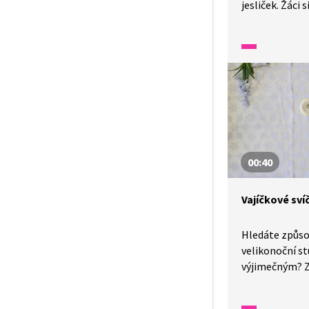
jesliček. Žáci s
jemnou motor
představivost,
při sestavován
Aktivitu lze z
projektového 
propojení pra
s tradicemi Vá
00:40
Vajíčkové sví
Hledáte způsob
velikonoční s
výjimečným? 
svícny a využi
v kuchyni. V t