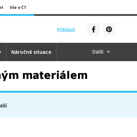
rt
Vše o ČT
Přihlásit
y
Náročné situace
Další
bným materiálem
alší