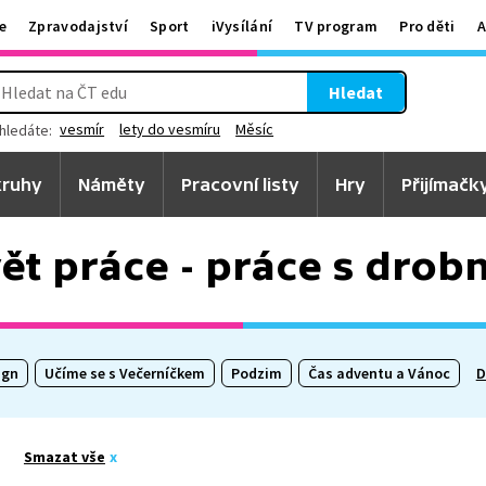
e
Zpravodajství
Sport
iVysílání
TV program
Pro děti
A
Hledat
vesmír
lety do vesmíru
Měsíc
hledáte:
ruhy
Náměty
Pracovní listy
Hry
Přijímačk
vět práce - práce s dro
ign
Učíme se s Večerníčkem
Podzim
Čas adventu a Vánoc
D
Smazat vše