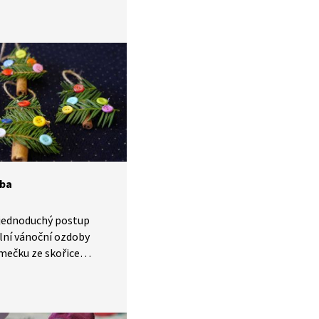
iku, přesnost
ktivitu lze využít
voření, v pracovních
bo při tématech
a smyslové vnímání
odních materiálů.
oba
 jednoduchý postup
lní vánoční ozdoby
mečku ze skořice
ateriálů. Žáci
pojí práci
 rozvíjejí kreativitu,
ku a cit pro estetické