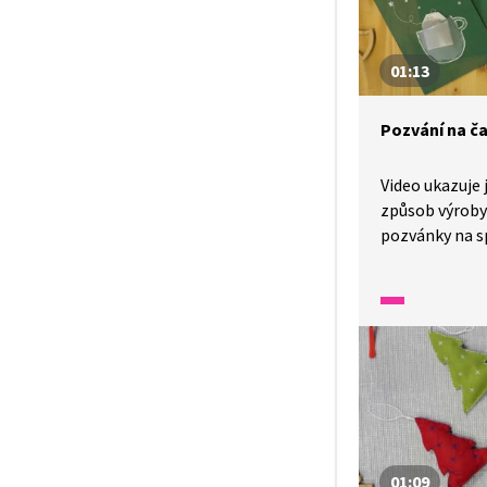
01:13
Pozvání na ča
Video ukazuje
způsob výroby
pozvánky na s
u čaje. Žáci př
výtvarné dove
využitím, rozv
motoriku a sc
osobní dárek p
využít při ván
v rámci témat
a tradic.
01:09