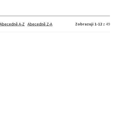
Abecedně A-Z
Abecedně Z-A
Zobrazuji 1-12
z 49