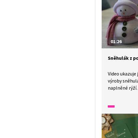
zpracování. Ak
při vánočním t
činnostech ne
zaměřených na
materiálů.
01:26
Sněhulák z p
Video ukazuje
výroby sněhul
naplněné rýží. 
rozvíjejí jemn
prostorovou p
a schopnost v
netradičním z
využít při zim
v pracovních 
výrobu drobné