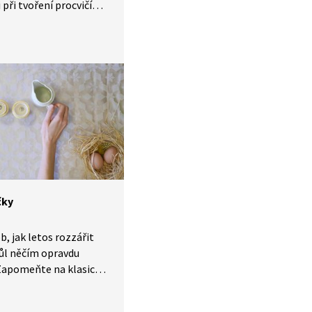
i při tvoření procvičí
iku, prostorovou
 trpělivost i přesnost
í jednotlivých částí.
ařadit do předvánočního
dne nebo jako
covních činností
noc.
čky
, jak letos rozzářit
tůl něčím opravdu
Zapomeňte na klasické
jte to, co máte běžně
omto videu vás naučíme,