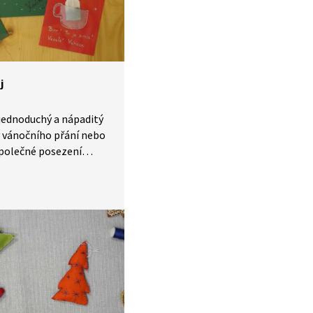
j
 jednoduchý a nápaditý
 vánočního přání nebo
polečné posezení
i tvoření propojí
dnosti s praktickým
íjejí kreativitu, jemnou
hopnost připravit
ro druhé. Aktivitu lze
očním tvoření nebo
u mezilidských vztahů