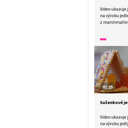
Video ukazuje
na výrobu jedl
z marshmallow
a lentilek. Žáci
jemnou motori
přesnost a učí
názorného pos
využít při zi
předvánočním 
činnostech.
01:25
Sušenkové je
Video ukazuje
na výrobu jed