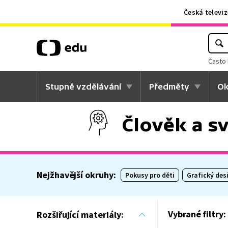
Česká televiz
Často 
Stupně vzdělávání
Předměty
Ok
Člověk a s
Nejžhavější okruhy:
Pokusy pro děti
Grafický des
Vybrané filtry:
Rozšiřující materiály: