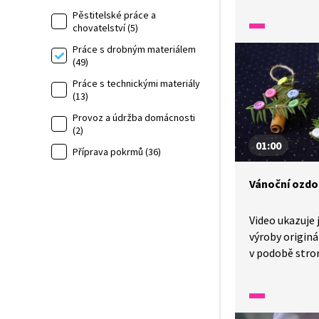
Pěstitelské práce a
jemnou motor
chovatelství (5)
a kreativitu. A
při vánočním t
Práce s drobným materiálem
(49)
činnostech ne
zaměřených n
Práce s technickými materiály
(13)
a využití přír
Provoz a údržba domácnosti
(2)
01:00
Příprava pokrmů (36)
Vánoční ozd
Video ukazuje
výroby originá
v podobě stro
a přírodních m
při tvoření pro
s přírodninami,
jemnou motori