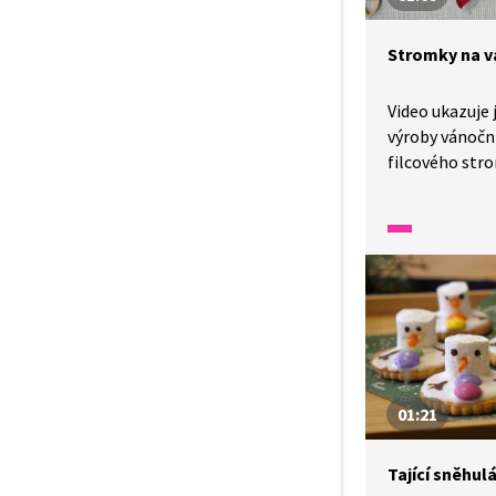
Stromky na v
Video ukazuje
výroby vánočn
filcového strom
procvičí jemno
přesnost a zák
dovednosti. Ak
v pracovních č
vlastních deko
vánočního tvo
01:21
Tající sněhul