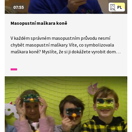
07:55
PL
Masopustní maškara koně
V každém správném masopustním průvodu nesmí
chybět masopustní maškary. Víte, co symbolizovala
maškara koně? Myslíte, že si ji dokážete vyrobit doma?
Zkuste to, je to velmi snadné. Potřebovat budete
kartón, krabici, šablonu koně, provaz, pevnou lepicí
pásku, šídlo, nůžky, zalamovací nůž, bílý a černý fix
a zalamovací kleště.