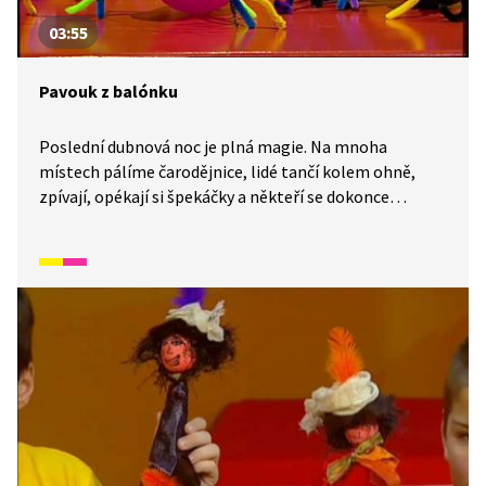
03:55
Pavouk z balónku
Poslední dubnová noc je plná magie. Na mnoha
místech pálíme čarodějnice, lidé tančí kolem ohně,
zpívají, opékají si špekáčky a někteří se dokonce
za čarodějnice převlékají. Vyrobme si společně
ke kostýmu čarodějnice strašlivého pavouka z balónků.