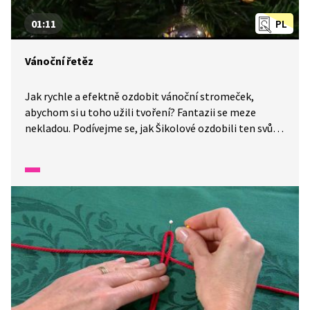
01:11
PL
Vánoční řetěz
Jak rychle a efektně ozdobit vánoční stromeček,
abychom si u toho užili tvoření? Fantazii se meze
nekladou. Podívejme se, jak Šikolové ozdobili ten svůj
stromeček. Jaké udržitelné věci najdete doma vy?
Zkuste si vytvořit řetěz, jako mají Šikulové.