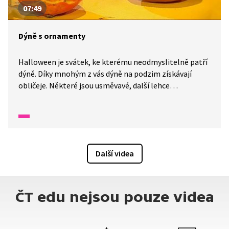
07:49
Dýně s ornamenty
Halloween je svátek, ke kterému neodmyslitelně patří
dýně. Díky mnohým z vás dýně na podzim získávají
obličeje. Některé jsou usměvavé, další lehce
strašidelné, ale zkoušeli jste někdy na dýni vyřezat
ornamenty? Jak na to? To nám prozradí Šikulové!
Další videa
ČT edu nejsou pouze videa