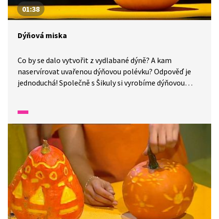
01:38
Dýňová miska
Co by se dalo vytvořit z vydlabané dýně? A kam
naservírovat uvařenou dýňovou polévku? Odpověď je
jednoduchá! Společně s Šikuly si vyrobíme dýňovou
misku. Pusťme se do práce! Potřebovat budete jen
dýni, nožík a to je celé.