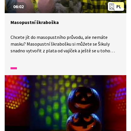
06:02
PL
Masopustní škraboška
Chcete jít do masopustního průvodu, ale nemáte
masku? Masopustní škrabošku si můžete se Šikuly
snadno vytvořit z plata od vajíček a ještě se u toho
dozvíte zajímavé informace. Nevěříte? Tak koukejte!
Stačí vám k tomu plato od vajíček, klobouková guma,
šídlo, nůžky, štětec, akrylové barvy a korálky.