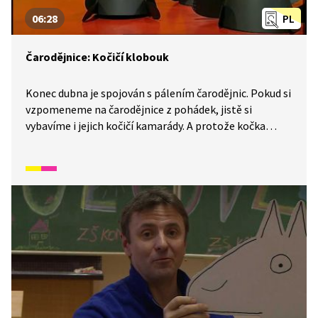
06:28
PL
Čarodějnice: Kočičí klobouk
Konec dubna je spojován s pálením čarodějnic. Pokud si
vzpomeneme na čarodějnice z pohádek, jistě si
vybavíme i jejich kočičí kamarády. A protože kočka
a čarodějnice neodmyslitelně patří k sobě, vyrobíme si
se Šikuly kočičí čarodějnický klobouk. Potřebovat
budeme: černý karton A3, barevné papíry, kousek
provázku, pastelky, voskovky, lepidlo, nůžky, fix,
kancelářskou sešívačku a tavnou pistoli.