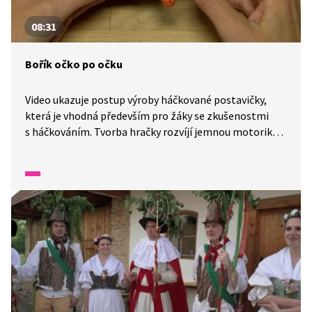
08:31
Bořík očko po očku
Video ukazuje postup výroby háčkované postavičky,
která je vhodná především pro žáky se zkušenostmi
s háčkováním. Tvorba hračky rozvíjí jemnou motoriku,
trpělivost, soustředění, přesnost a schopnost
pracovat podle složitějšího návodu. Aktivitu lze zařadit
do pracovních činností jako rozšiřující úkol pro žáky,
kteří již zvládají základní techniky háčkování.