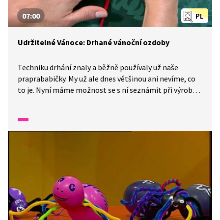
07:00
PL
Udržitelné Vánoce: Drhané vánoční ozdoby
Techniku drhání znaly a běžně používaly už naše
praprababičky. My už ale dnes většinou ani nevíme, co
to je. Nyní máme možnost se s ní seznámit při výrobě
lapačů snů nebo vánočních ozdob na stromeček.
Inspirujte se v tomto díle pořadu Polopatě.