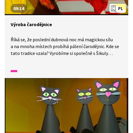
09:14
PL
Výroba čarodějnice
Říká se, že poslední dubnová noc má magickou sílu
a na mnoha místech probíhá pálení čarodějnic. Kde se
tato tradice vzala? Vyrobíme si společně s Šikuly
čarodějnici a bude na vás, jestli ji hodíte
o filipojakubské noci do ohně. Potřebovat budeme:
metličku, kusy barevných látek, tavnou pistoli,
větvičky, nůžky, knoflíky, peříčka, barvy, pastelky, fix,
vatová vajíčka, chlupatou vlnu, tvrdý bílý papír a lepidlo
na papír. Ať vám to jde od ruky!