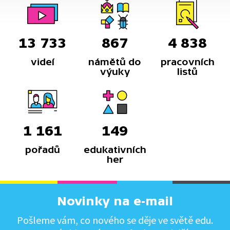
13 733
867
4 838
videí
námětů do
pracovních
výuky
listů
1 161
149
pořadů
edukativních
her
Novinky na e-mail
Pošleme vám, co nového se děje ve světě edu.