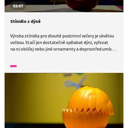
03:07
Stínidlo z dýně
Výroba stínidla pro dlouhé podzimní večery je skvělou
volbou. Stačí jen dostatečně vydlabat dýni, vyřezat
na ni obličej nebo jiné ornamenty a doprostřed umístit
svíčku! Pusťme se s Šikuly do tvoření. Potřebovat
budeme jen dýni, nůž, lžíci, svíčky, fix a misku.