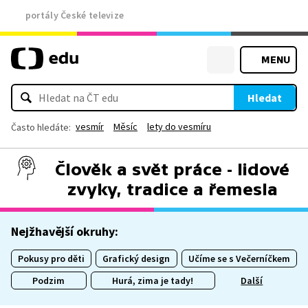
portály České televize
MENU
Hledat
vesmír
Měsíc
lety do vesmíru
Často hledáte:
Člověk a svět práce - lidové
zvyky, tradice a řemesla
Nejžhavější okruhy:
Pokusy pro děti
Grafický design
Učíme se s Večerníčkem
Podzim
Hurá, zima je tady!
Další