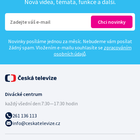
Nová videa, témata, funkce a další.
Novinky posíláme jednou za měsíc. Nebudeme vám posílat
žádný spam. Vložením e-mailu souhlasíte se
zpracováním
osobních údajů
.