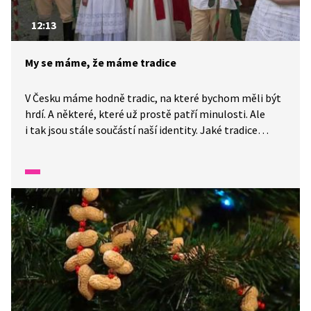
12:13
My se máme, že máme tradice
V Česku máme hodně tradic, na které bychom měli být
hrdí. A některé, které už prostě patří minulosti. Ale
i tak jsou stále součástí naší identity. Jaké tradice
znáte a jaké dodržujete vy? Víte, jaký význam tradice
mají a proč jsou důležité? Pojďme se o nich dozvědět
více v pořadu "My se máme".