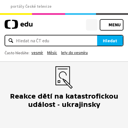
portály České televize
MENU
Hledat
vesmír
Měsíc
lety do vesmíru
Často hledáte:
Reakce dětí na katastrofickou
událost - ukrajinsky