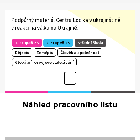
Podpůrný materiál Centra Locika v ukrajinštině
v reakci na válku na Ukrajině.
1. stupeň ZŠ
2. stupeň ZŠ
Střední škola
Dějepis
Zeměpis
Člověk a společnost
Globální rozvojové vzdělávání
Náhled pracovního listu