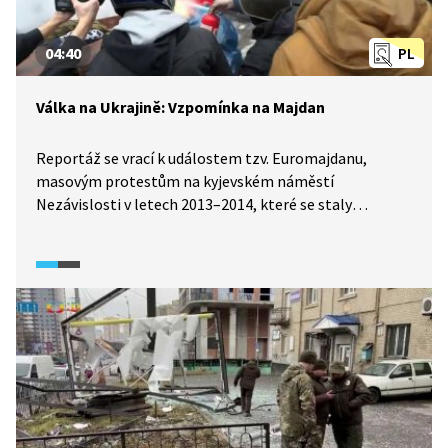
04:40
PL
Válka na Ukrajině: Vzpomínka na Majdan
Reportáž se vrací k událostem tzv. Euromajdanu,
masovým protestům na kyjevském náměstí
Nezávislosti v letech 2013–2014, které se staly
symbolem odporu proti proruskému směřování
Ukrajiny a snahy o přiblížení k Evropě. Skrze amatérské
záběry z ulic a výpovědi lidí, kteří protesty zažili, video
zachycuje atmosféru strachu, odvahy i rozhodování,
kdy se část společnosti postavila proti vlastní vládě.
Video ukazuje, že válka z roku 2022 nevznikla „z
ničeho“, ale navazuje na dlouhodobý konflikt o to, kam
Ukrajina politicky a hodnotově patří, jestli k Rusku,
nebo k demokratickému Západu.