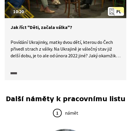
10:20
PL
Jak říct "Děti, začala válka"?
Povídání Ukrajinky, matky dvou dětí, kterou do Čech
přivedl strach z války. Na Ukrajině je válečný stav již
delší dobu, je to ale od února 2022 jiné? Jaký okamžik
rozhodl, že matka zabalila věci, děti a odešla ze svého
domova? Co jí běželo hlavou při balení, když věděla, že
za hodinu odjíždí vlak "do bezpečí"? Jak mluvit
s ukrajinskými dětmi o válce, kvůli které odcházejí
od svých rodin?
Další náměty k pracovnímu listu
1
námět