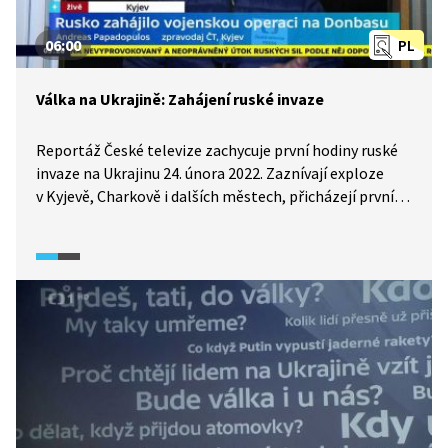
plynu.
06:00
PL
Válka na Ukrajině: Zahájení ruské invaze
Reportáž České televize zachycuje první hodiny ruské
invaze na Ukrajinu 24. února 2022. Zaznívají exploze
v Kyjevě, Charkově i dalších městech, přicházejí první
zprávy o vstupu ruských jednotek na ukrajinské území
včetně přístavu Mariupol. Vladimir Putin ve svém
projevu oznamuje zahájení „vojenské operace“ s cílem
demilitarizovat a denacifikovat Ukrajinu, zatímco
ukrajinské vedení mluví o rozsáhlém útoku a vyhlašuje
obranu země. Reportáž přináší bezprostřední reakce
světových lídrů i popis situace přímo z Kyjeva
a zachycuje okamžik, kdy se konflikt proměnil
v otevřenou válku, považovanou za největší
bezpečnostní krizi v Evropě od konce studené války.