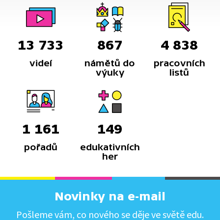
13 733
867
4 838
videí
námětů do
pracovních
výuky
listů
1 161
149
pořadů
edukativních
her
Novinky na e-mail
Pošleme vám, co nového se děje ve světě edu.