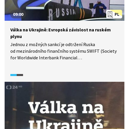
09:00
PL
Válka na Ukrajině: Evropská závislost na ruském
plynu
Jednou z možných sankcí je odtržení Ruska
od mezinárodního finančního systému SWIFT (Society
for Worldwide Interbank Financial
Telecommunication), který slouží jako vykonavatel
zahraničního platebního styku. Službu využívá zhruba
jedenáct tisíc bank a finančních společností ze dvou
set zemí z celého světa. Tohoto kroku se obávají
mnohé země, jelikož by tak byl znemožněn obchod
s ruským zemním plynem, a Evropa by tak přišla o 1/3
z celkové spotřeby plynu.