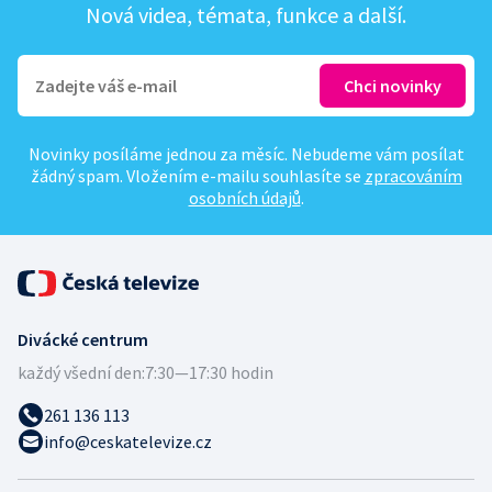
Nová videa, témata, funkce a další.
Novinky posíláme jednou za měsíc. Nebudeme vám posílat
žádný spam. Vložením e-mailu souhlasíte se
zpracováním
osobních údajů
.