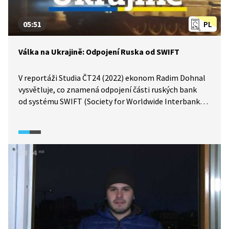
05:51
PL
Válka na Ukrajině: Odpojení Ruska od SWIFT
V reportáži Studia ČT24 (2022) ekonom Radim Dohnal
vysvětluje, co znamená odpojení části ruských bank
od systému SWIFT (Society for Worldwide Interbank
Financial Telecommunication), který zprostředkovává
mezinárodní finanční transakce mezi bankami
po celém světě. Objasňuje, proč je SWIFT důležitý
pro platební styk a jaký dopad by mělo jeho omezení
na ruské banky a globální obchod. Vysvětluje také, že
efekt sankcí závisí na jednotě a rozsahu mezinárodní
spolupráce, protože úplné odpojení by mělo
dalekosáhlé ekonomické následky. Tohoto kroku se
mnohé evropské země obávaly, neboť by tak bylo
znemožněno například nakupování ruského zemního