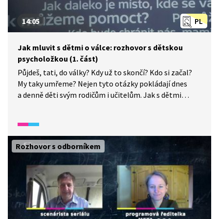
14:05
PL
Jak mluvit s dětmi o válce: rozhovor s dětskou
psycholožkou (1. část)
Půjdeš, tati, do války? Kdy už to skončí? Kdo si začal?
My taky umřeme? Nejen tyto otázky pokládají dnes
a denně děti svým rodičům i učitelům. Jak s dětmi
mluvit o válce, aby rozuměly tomu, co se děje, ale
zároveň se cítily v bezpečí? K tématu hovoří dětská
psycholožka Lucie Kotková.
Rozhovor s odborníkem