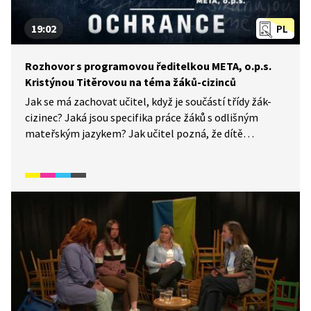
19:02
PL
Rozhovor s programovou ředitelkou META, o.p.s.
Kristýnou Titěrovou na téma žáků-cizinců
Jak se má zachovat učitel, když je součástí třídy žák-
cizinec? Jaká jsou specifika práce žáků s odlišným
mateřským jazykem? Jak učitel pozná, že dítě
potřebuje podporu? Kam se může učitel obrátit
pro podporu? Na tyto a další otázky odpovídá
programová ředitelka META, o.p.s. Kristýna Titěrová.
Video navazuje na 9. epizodu seriálu Ochránce.