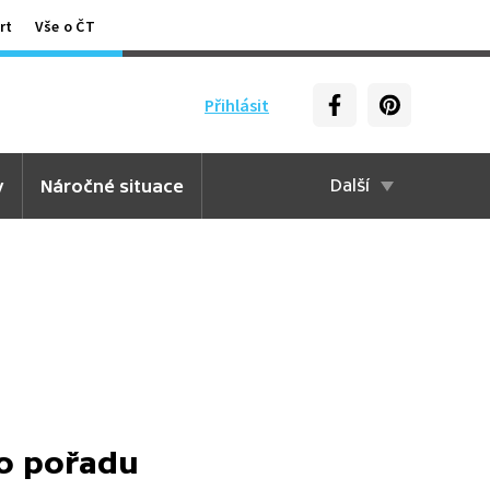
rt
Vše o ČT
Přihlásit
y
Náročné situace
Další
to pořadu