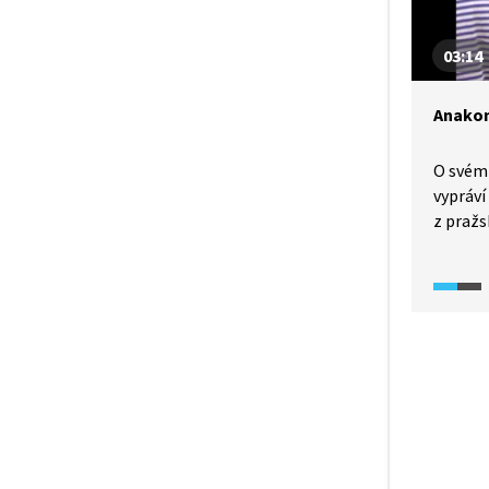
03:14
Anakon
O svém
vypráví
z pražs
anakond
obdivuj
zvážit 
sny se 
zdát.