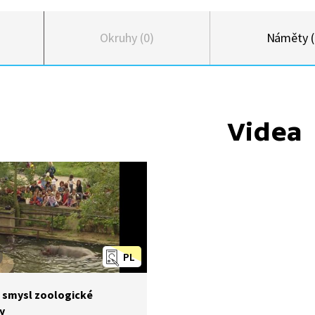
Okruhy (0)
Náměty (
Videa
PL
e smysl zoologické
y