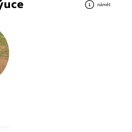
ýuce
1
námět