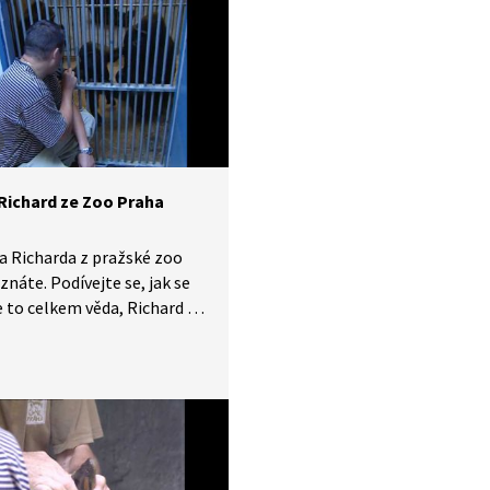
atečně zabaví. Slony
ké ZOO však bohužel nelze
ejich vysokému věku
žovat.
 Richard ze Zoo Praha
a Richarda z pražské zoo
 znáte. Podívejte se, jak se
e to celkem věda, Richard je
ybíravý. Uslyšíte i typické
ručení, které je uklidňuje.