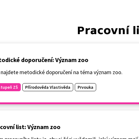
Pracovní l
odické doporučení: Význam zoo
 najdete metodické doporučení na téma význam zoo.
stupeň ZŠ
Přírodověda Vlastivěda
Prvouka
covní list: Význam zoo