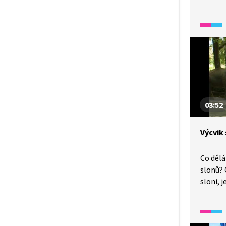
Rozhod
sám. An
velmi za
zaslouž
03:52
Výcvik
Co dělá
slonů? 
sloni, 
zabavi
a cviče
schováv