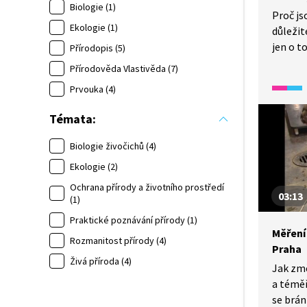
Biologie (1)
Proč js
Ekologie (1)
důležit
jen o t
Přírodopis (5)
s různý
Přírodověda Vlastivěda (7)
rekreač
Prvouka (4)
vzděláv
jejich 
Témata:
Často je
udržet 
Biologie živočichů (4)
na Zemi
Ekologie (2)
napříkl
Ochrana přírody a životního prostředí
podpla
03:13
(1)
evropsk
Praktické poznávání přírody (1)
Měření
Rozmanitost přírody (4)
Praha
Živá příroda (4)
Jak zm
a téměř
se brán