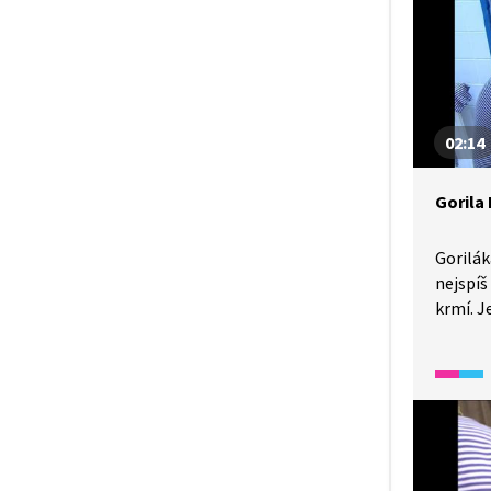
se dost
v pražs
kvůli j
rozmno
02:14
Gorila
Gorilák
nejspíš
krmí. J
docela v
gorilí m