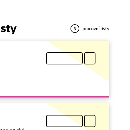
isty
3
pracovní listy