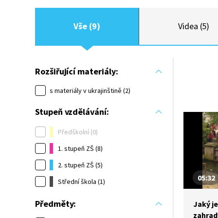
Vše (9)
Videa (5)
Rozšiřující materiály:
s materiály v ukrajinštině (2)
Stupeň vzdělávání:
Předškolní (0)
1. stupeň ZŠ (8)
2. stupeň ZŠ (5)
05:32
Střední škola (1)
Předměty:
Jaký j
zahrad