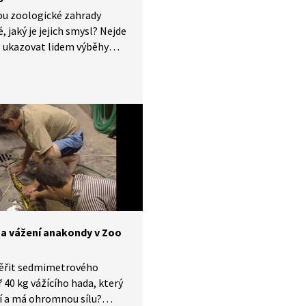
ou zoologické zahrady
é, jaký je jejich smysl? Nejde
o ukazovat lidem výběhy
mi zvířaty. Kromě účelu
ního probíhá v zoo
ání, výzkum, ochrana druhů,
zachování a chov samotný.
 to i jediný způsob, jak
nějaký živočišný druh
. Zoo Praha se angažuje
ad v ochraně užovky
maté nebo zubrů
ých.
 a vážení anakondy v Zoo
ěřit sedmimetrového
 40 kg vážícího hada, který
í a má ohromnou sílu?