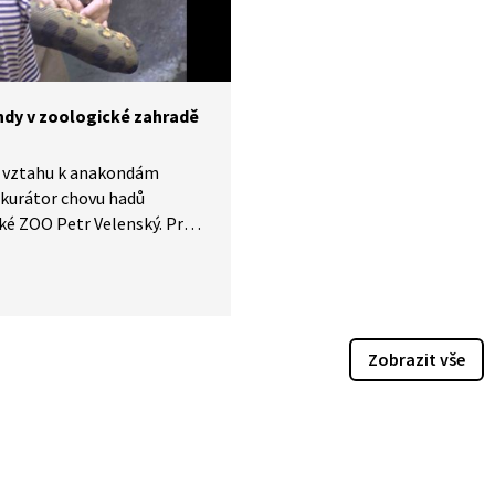
dy v zoologické zahradě
 vztahu k anakondám
 kurátor chovu hadů
ké ZOO Petr Velenský. Proč
y do ZOO přivezl, proč je
e, jak náročné je anakondu
a také o tom, jaké bizarní
mohou milovníkovi zvířat
Zobrazit vše