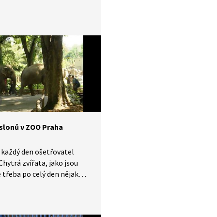
ně na to člověk nemůže být
akondy jsou mohutní, ale
jímaví plazi, kteří si
í naši pozornost.
 slonů v ZOO Praha
 každý den ošetřovatel
Chytrá zvířata, jako jsou
je třeba po celý den nějak
t. Kromě ranních procházek
ní se slonům ve výběhu
á jídlo, při jehož dobývání