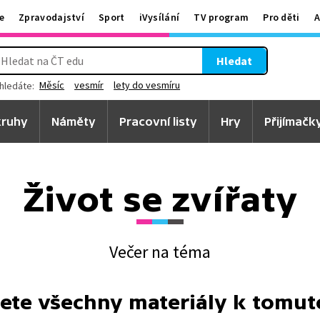
e
Zpravodajství
Sport
iVysílání
TV program
Pro děti
A
Hledat
Měsíc
vesmír
lety do vesmíru
hledáte:
ruhy
Náměty
Pracovní listy
Hry
Přijímačk
Život se zvířaty
Večer na téma
ete všechny materiály k tomu