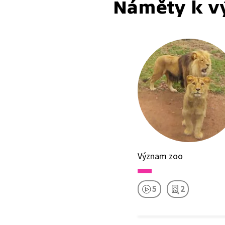
Náměty k v
Význam zoo
5
2