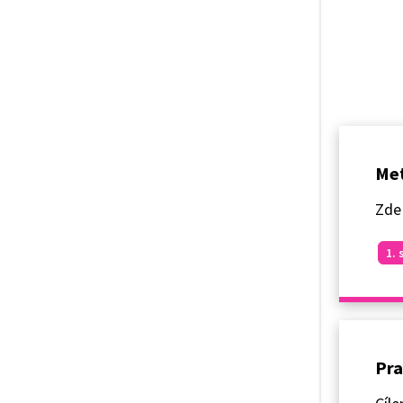
Met
Zde
1. 
Pra