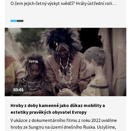
O čem jejich četný výskyt svědčí? Hrály ústřední roli
v tehdejší společnosti? Uvidíte záběry a popis jedné
z nejznámějších venuší z jeskyně Hohle Fels
v Německu, kde jsou ideální podmínky pro uchování
pravěkých předmětů. Archeolog přichází s možným
výkladem významu této sošky, která má jako mnoho
jiných očko na zavěšení.
03:01
Hroby z doby kamenné jako důkaz mobility a
estetiky pravěkých obyvatel Evropy
V ukázce z dokumentárního filmu z roku 2022 uvidíme
hroby ze Sungiru na území dnešního Ruska. Uslyšíme,