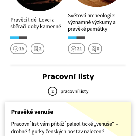
Světová archeologie:
Pravěcí lidé: Lovci a
významné výzkumy a
sběrači doby kamenné
pravěké památky
15
2
21
0
Pracovní listy
2
pracovní listy
Pravěké venuše
Pracovní list vám přiblíží paleolitické „venuše“ –
drobné figurky ženských postav nalezené