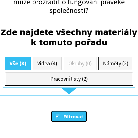
může prozradit o fungování pravěké
společnosti?
Zde najdete všechny materiály
k tomuto pořadu
Vše (8)
Videa (4)
Okruhy (0)
Náměty (2)
Pracovní listy (2)
Filtrovat