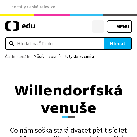
portály České televize
MENU
Hledat
Měsíc
vesmír
lety do vesmíru
Často hledáte:
Willendorfská
venuše
Co nám soška stará dvacet pět tisíc let