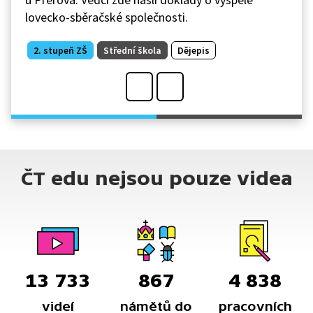
lovecko-sběračské společnosti.
2. stupeň ZŠ
Střední škola
Dějepis
ČT edu nejsou pouze videa
13 733
867
4 838
videí
námětů do
pracovních