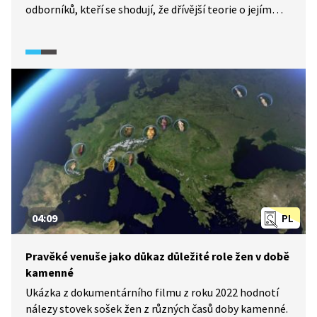
odborníků, kteří se shodují, že dřívější teorie o jejím
tvůrci a významu padají jedna za druhou. Autorem sošky
mohl být kdokoliv, muž, žena nebo třeba dívka Jama,
vystupující v ukázce jako fiktivní postava. Co dnes víme
o ženách z doby paleolitu? Dělba práce mezi muži
a ženami, jak ji známe z moderní společnosti, je
nesprávná představa. Výběr kamene pro sošku
rozhodně nebyl náhodný. Pravěký člověk si ho vybral
záměrně a dokázal si ho obstarat - v okolí Willendorfu
se totiž nevyskytuje.
04:09
PL
Pravěké venuše jako důkaz důležité role žen v době
kamenné
Ukázka z dokumentárního filmu z roku 2022 hodnotí
nálezy stovek sošek žen z různých časů doby kamenné.