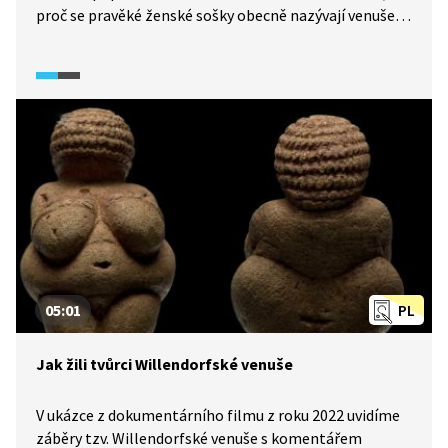
proč se pravěké ženské sošky obecně nazývají venuše.
Dnes se k jejich zkoumání využívají nejpřesnější
technologie. Vzhled sošky vyvrací názory o primitivních
lidech v paleolitu. O jejím smyslu, stejně tak tvůrci, se
lze však jen dohadovat.
05:01
PL
Jak žili tvůrci Willendorfské venuše
V ukázce z dokumentárního filmu z roku 2022 uvidíme
záběry tzv. Willendorfské venuše s komentářem