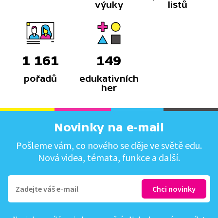
výuky
listů
1 161
149
pořadů
edukativních
her
Novinky na e-mail
Pošleme vám, co nového se děje ve světě edu.
Nová videa, témata, funkce a další.