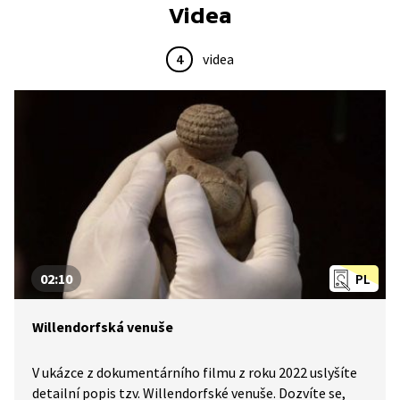
Videa
4
videa
02:10
PL
Willendorfská venuše
V ukázce z dokumentárního filmu z roku 2022 uslyšíte
detailní popis tzv. Willendorfské venuše. Dozvíte se,