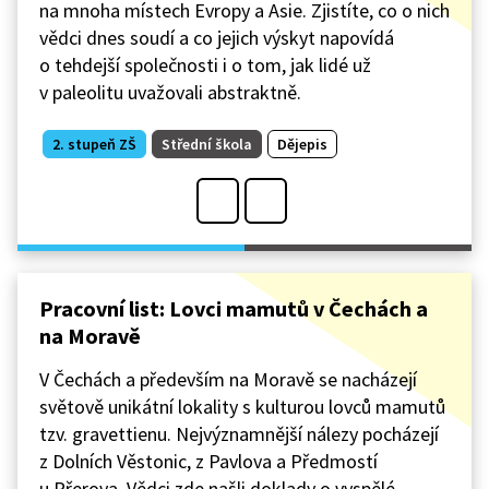
na mnoha místech Evropy a Asie. Zjistíte, co o nich
vědci dnes soudí a co jejich výskyt napovídá
o tehdejší společnosti i o tom, jak lidé už
v paleolitu uvažovali abstraktně.
2. stupeň ZŠ
Střední škola
Dějepis
Pracovní list: Lovci mamutů v Čechách a
na Moravě
V Čechách a především na Moravě se nacházejí
světově unikátní lokality s kulturou lovců mamutů
tzv. gravettienu. Nejvýznamnější nálezy pocházejí
z Dolních Věstonic, z Pavlova a Předmostí
u Přerova. Vědci zde našli doklady o vyspělé