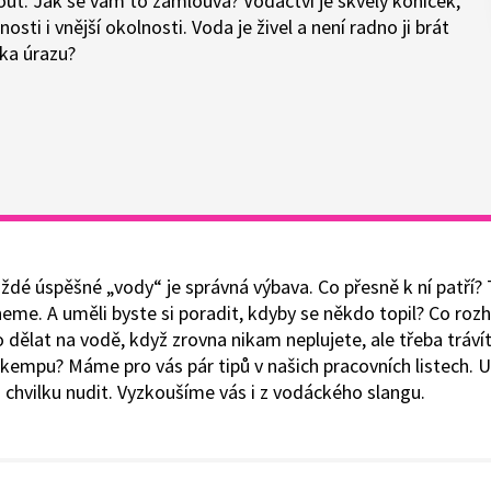
out. Jak se vám to zamlouvá? Vodáctví je skvělý koníček,
ti i vnější okolnosti. Voda je živel a není radno ji brát
ika úrazu?
dé úspěšné „vody“ je správná výbava. Co přesně k ní patří? 
eme. A uměli byste si poradit, kdyby se někdo topil? Co roz
 dělat na vodě, když zrovna nikam neplujete, ale třeba trávít
kempu? Máme pro vás pár tipů v našich pracovních listech. Uv
 chvilku nudit. Vyzkoušíme vás i z vodáckého slangu.