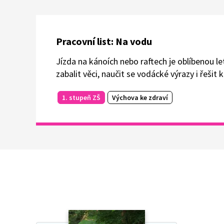
Pracovní list: Na vodu
Jízda na kánoích nebo raftech je oblíbenou l
zabalit věci, naučit se vodácké výrazy i řešit 
1. stupeň ZŠ
Výchova ke zdraví