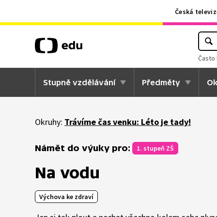
Česká televiz
Často 
Stupně vzdělávání
Předměty
Ok
Okruhy:
Trávíme čas venku: Léto je tady!
Námět do výuky pro:
1. stupeň ZŠ
Na vodu
Výchova ke zdraví