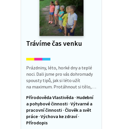
Trávíme čas venku
Prázdniny, léto, horké dny a teplé
noci. Dali jsme pro vás dohromady
spousty tipů, jak si léto užít
na maximum. Protáhnout si tělo,
hrát si s kamarády, ale klidně i sami,
Přírodověda Vlastivěda · Hudební
vyrobit si svoji vlastní…
a pohybové činnosti · Výtvarné a
pracovní činnosti · Člověk a svět
práce · Výchova ke zdraví ·
Přírodopis