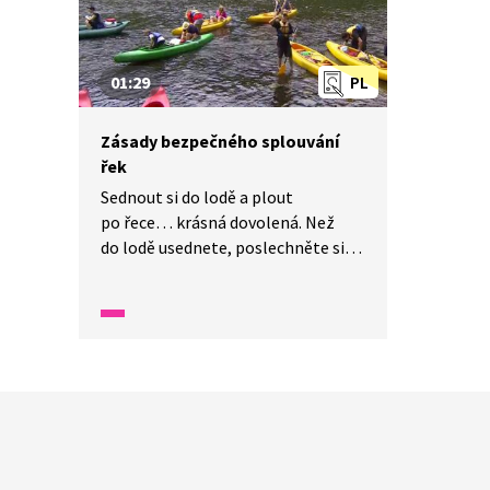
01:29
PL
Zásady bezpečného splouvání
řek
Sednout si do lodě a plout
po řece… krásná dovolená. Než
do lodě usednete, poslechněte si
našich několik rad. Ty přispějí
k tomu, abyste se bezpečně
a ve zdraví vrátili domů.