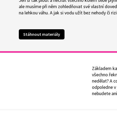
Jen si tak plout a nechat všechno kolem sebe plyn
ale musíme při něm zohledňovat své vlastní dovednos
na lehkou váhu. A jak si vodu užít bez nehody či riz
Stáhnout materiály
Základem kaž
všechno řekn
nedělat? A co
odpoledne v 
nebudete ani