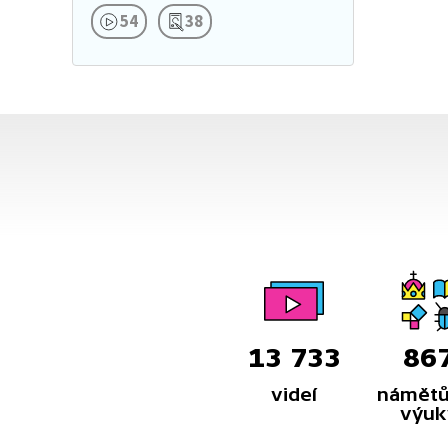
54
38
13 733
86
videí
námětů
výuk