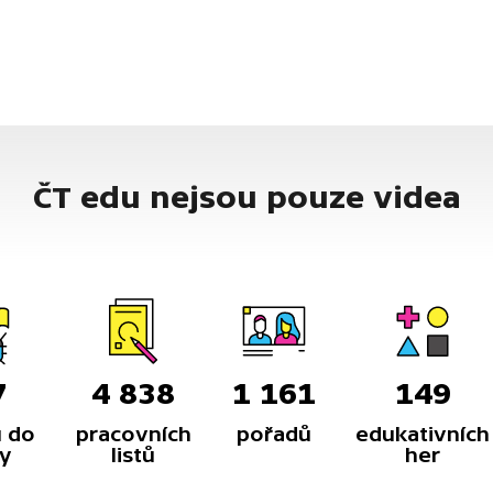
ČT edu nejsou pouze videa
7
4 838
1 161
149
 do
pracovních
pořadů
edukativních
y
listů
her