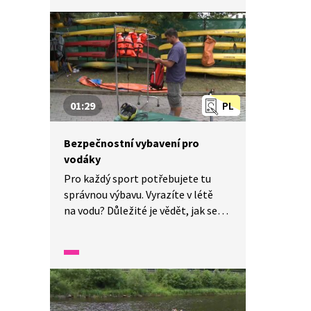
to nijak složité. Hravě to zvládne
i malý Kuba.
01:29
PL
Bezpečnostní vybavení pro
vodáky
Pro každý sport potřebujete tu
správnou výbavu. Vyrazíte v létě
na vodu? Důležité je vědět, jak se
na vodě chovat. Víte, co s sebou
potřebujete a jak se zachovat,
kdyby se někdo topil? Rozhodně
nezapomeňte na pevné boty,
vestu, pádlo, opalovací krém, čepici
a náhradní oblečení.