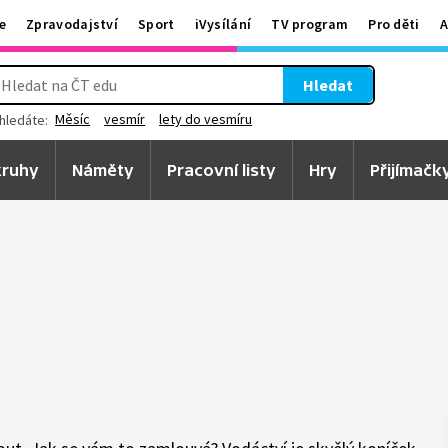
e
Zpravodajství
Sport
iVysílání
TV program
Pro děti
A
Hledat
Měsíc
vesmír
lety do vesmíru
hledáte:
ruhy
Náměty
Pracovní listy
Hry
Přijímačk