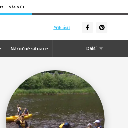
rt
Vše o ČT
Přihlásit
y
Náročné situace
Další