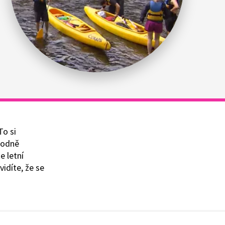
To si
hodně
e letní
idíte, že se