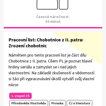
Časová náročnost:
30 minut
Pracovní list: Chobotnice z II. patra:
Zrození chobotnic
Námětem pro tento pracovní list je část dílu
Chobotnice z II. patra. Cílem PL je poznat hlavní
hrdiny seriálu a zamyslet se i nad jejich
vlastnostmi. Na základě zkušeností a vědomostí
si žáci při vypracovávání úkolů vytváří svůj vlastní
názor.
1. stupeň ZŠ
Přírodověda Vlastivěda
Prvouka
ČJ a literatura