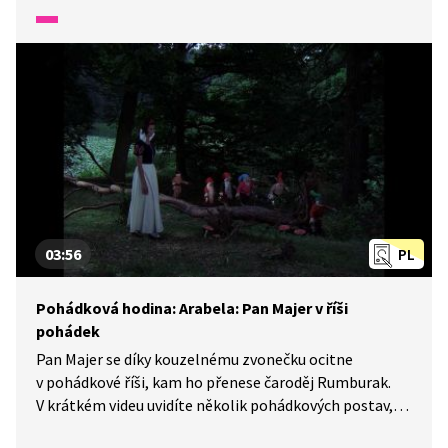
Nechte děti k video ukázce vypracovat pracovní listy.
03:56
PL
Pohádková hodina: Arabela: Pan Majer v říši
pohádek
Pan Majer se díky kouzelnému zvonečku ocitne
v pohádkové říši, kam ho přenese čaroděj Rumburak.
V krátkém videu uvidíte několik pohádkových postav,
které tam potká. Podívejte se, jaký malér během malé