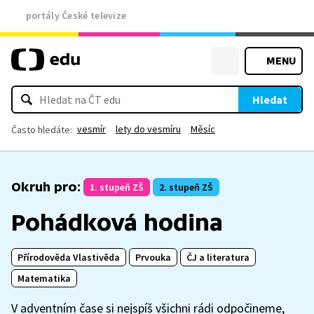
portály České televize
MENU
Hledat
vesmír
lety do vesmíru
Měsíc
Často hledáte:
Okruh pro:
1. stupeň ZŠ
2. stupeň ZŠ
Pohádková hodina
Přírodověda Vlastivěda
Prvouka
ČJ a literatura
Matematika
V adventním čase si nejspíš všichni rádi odpočineme,