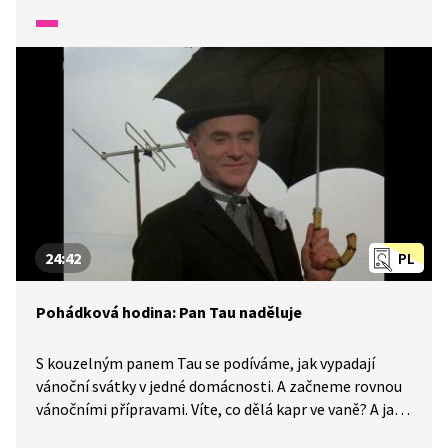
24:42
PL
Pohádková hodina: Pan Tau naděluje
S kouzelným panem Tau se podíváme, jak vypadají
vánoční svátky v jedné domácnosti. A začneme rovnou
vánočními přípravami. Víte, co dělá kapr ve vaně? A jak
to, že mluví? Zvládne dědeček zkompletovat betlém?