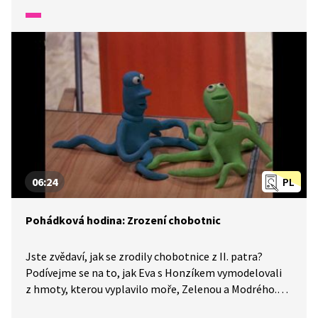
Kdo snědl všechno cukroví? Jaké vánoční tradice držíte
doma vy?
06:24
PL
Pohádková hodina: Zrození chobotnic
Jste zvědaví, jak se zrodily chobotnice z II. patra?
Podívejme se na to, jak Eva s Honzíkem vymodelovali
z hmoty, kterou vyplavilo moře, Zelenou a Modrého.
Jaká dobrodružství společně s mluvící hmotou zažijí?