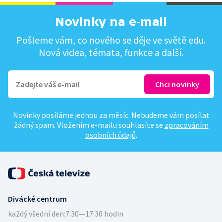
Novinky na e-mail
Pošleme vám, co nového se děje ve světě edu.
Nová videa, témata, funkce a další.
Novinky posíláme jednou za měsíc. Nebudeme vám posílat
žádný spam. Vložením e-mailu souhlasíte se
zpracováním
osobních údajů
.