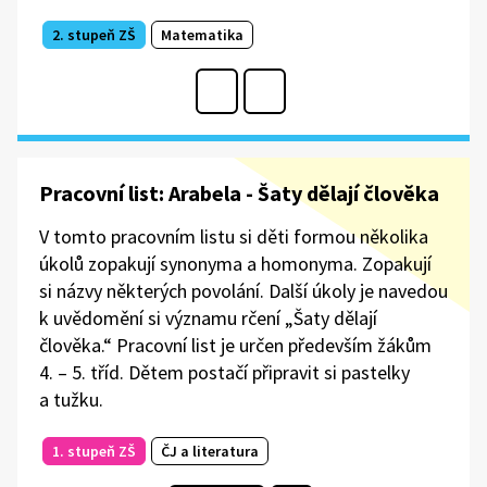
2. stupeň ZŠ
Matematika
Pracovní list: Arabela - Šaty dělají člověka
V tomto pracovním listu si děti formou několika
úkolů zopakují synonyma a homonyma. Zopakují
si názvy některých povolání. Další úkoly je navedou
k uvědomění si významu rčení „Šaty dělají
člověka.“ Pracovní list je určen především žákům
4. – 5. tříd. Dětem postačí připravit si pastelky
a tužku.
1. stupeň ZŠ
ČJ a literatura