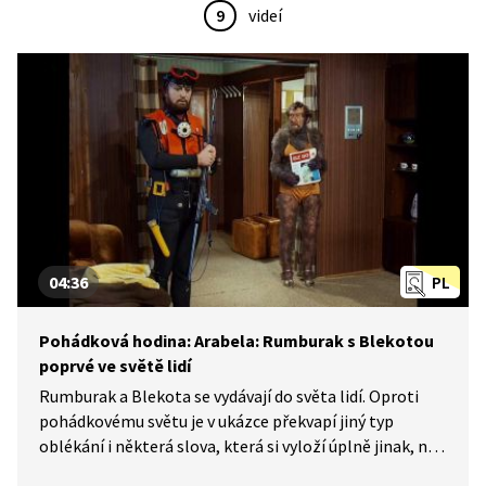
9
videí
04:36
PL
Pohádková hodina: Arabela: Rumburak s Blekotou
poprvé ve světě lidí
Rumburak a Blekota se vydávají do světa lidí. Oproti
pohádkovému světu je v ukázce překvapí jiný typ
oblékání i některá slova, která si vyloží úplně jinak, než
je jejich pravý význam.