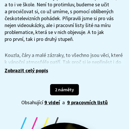
a to i ve škole. Není to protimluv, budeme se učit
a procvičovat si, co už umíme, s pomocí oblíbených
českotelevizních pohádek. Připravili jsme si pro vás
nejen videoukázky, ale i pracovní listy šité na míru
problematice, která se v nich objevuje. A to jak
pro první, tak i pro druhý stupeň.
Kouzla, čáry a malé zázraky, to všechno jsou věci, které
k vánoční atmosféře patří. Tak proč si je nepřinést i do
školy a s jejich pomocí neotestovat své znalosti a
Zobrazit celý popis
schopnosti? Zábavné úkoly a úlohy vám pomohou
navodit ve třídě svátečního ducha a zároveň nezahálet.
Zní vám to dobře? Tak hurá do toho.
2 náměty
Obsahující
9 videí
a
9 pracovních listů