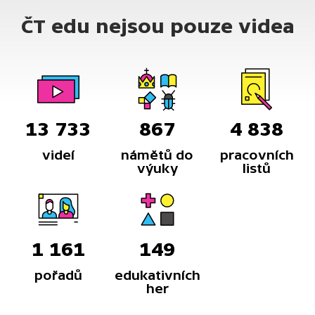
ČT edu nejsou pouze videa
13 733
867
4 838
videí
námětů do
pracovních
výuky
listů
1 161
149
pořadů
edukativních
her