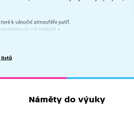
které k vánoční atmosféře patří.
í neotestovat své znalosti a
avodit ve třídě svátečního ducha a
 toho.
 listů
Náměty do výuky