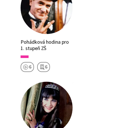
Pohádková hodina pro
1. stupeň ZŠ
6
6