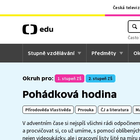
Česká televiz
Často 
Stupně vzdělávání
Předměty
Ok
Okruh pro:
1. stupeň ZŠ
2. stupeň ZŠ
Pohádková hodina
Přírodověda Vlastivěda
Prvouka
ČJ a literatura
M
V adventním čase si nejspíš všichni rádi odpočineme
a procvičovat si, co už umíme, s pomocí oblíbených
nejen videoukázky, ale i pracovní listy šité na míru 