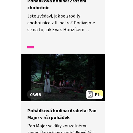
Pohádková hodina: Zrození
chobotnic
Jste zvědaví, jak se zrodily
chobotnice z II. patra? Podívejme
se na to, jak Eva s Honzíkem
vymodelovali z hmoty, kterou
vyplavilo moře, Zelenou a Modrého.
Jaká dobrodružství společně
s mluvící hmotou zažijí? Nechte
děti k video ukázce vypracovat
pracovní listy.
03:56
PL
Pohádková hodina: Arabela: Pan
Majer v říši pohádek
Pan Majer se díky kouzelnému
zvonečku ocitne v pohádkové říši,