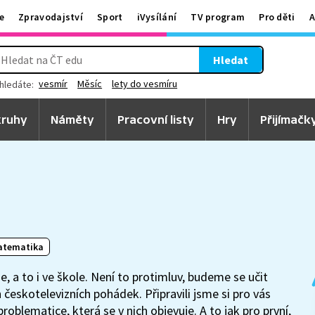
e
Zpravodajství
Sport
iVysílání
TV program
Pro děti
A
Hledat
vesmír
Měsíc
lety do vesmíru
hledáte:
ruhy
Náměty
Pracovní listy
Hry
Přijímačk
atematika
, a to i ve škole. Není to protimluv, budeme se učit
 českotelevizních pohádek. Připravili jsme si pro vás
problematice, která se v nich objevuje. A to jak pro první,