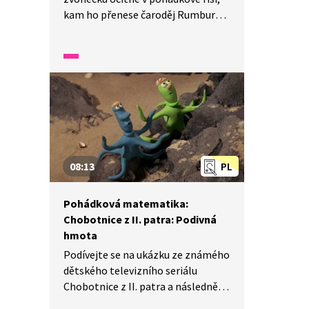
kam ho přenese čaroděj Rumburak.
V krátkém videu uvidíte několik
pohádkových postav, které tam
potká. Podívejte se, jaký malér
během malé chvilky způsobí.
08:13
PL
Pohádková matematika:
Chobotnice z II. patra: Podivná
hmota
Podívejte se na ukázku ze známého
dětského televizního seriálu
Chobotnice z II. patra a následně
vyřešte s žáky matematické úlohy,