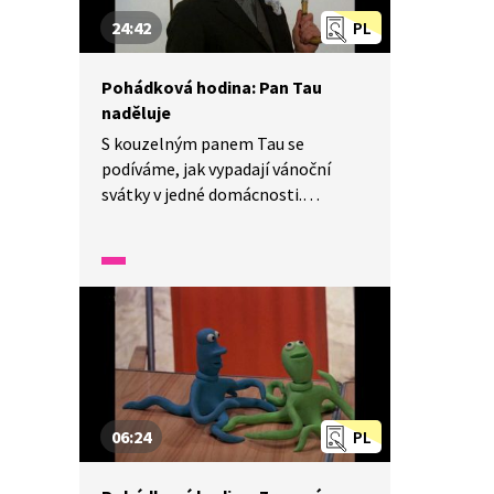
24:42
PL
Pohádková hodina: Pan Tau
naděluje
S kouzelným panem Tau se
podíváme, jak vypadají vánoční
svátky v jedné domácnosti.
A začneme rovnou vánočními
přípravami. Víte, co dělá kapr
ve vaně? A jak to, že mluví? Zvládne
dědeček zkompletovat betlém?
Kdo snědl všechno cukroví? Jaké
vánoční tradice držíte doma vy?
06:24
PL