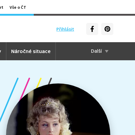
rt
Vše o ČT
Přihlásit
y
Náročné situace
Další