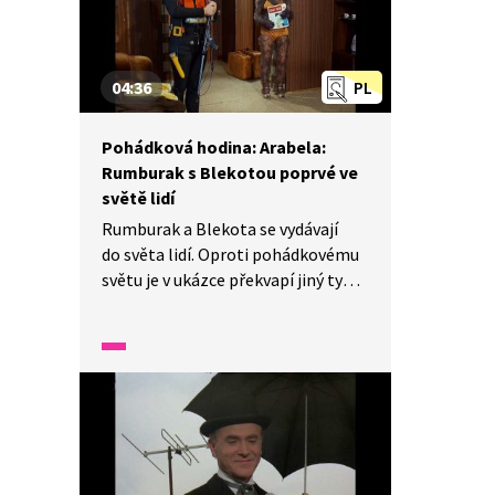
04:36
PL
Pohádková hodina: Arabela:
Rumburak s Blekotou poprvé ve
světě lidí
Rumburak a Blekota se vydávají
do světa lidí. Oproti pohádkovému
světu je v ukázce překvapí jiný typ
oblékání i některá slova, která si
vyloží úplně jinak, než je jejich
pravý význam.