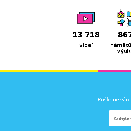
13 718
86
videí
námětů
výuk
Pošleme vám, 