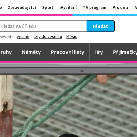
e
Zpravodajství
Sport
iVysílání
TV program
Pro děti
A
Hledat
vesmír
lety do vesmíru
Měsíc
hledáte:
ruhy
Náměty
Pracovní listy
Hry
Přijímačk