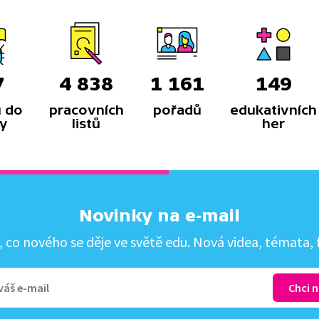
7
4 838
1 161
149
 do
pracovních
pořadů
edukativních
y
listů
her
Novinky na e-mail
co nového se děje ve světě edu. Nová videa, témata, f