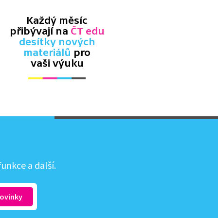
Každý měsíc
přibývají na
ČT edu
desítky nových
materiálů
pro
vaši výuku
unkce a další.