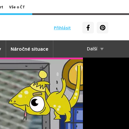
rt
Vše o ČT
Přihlásit
y
Náročné situace
Další