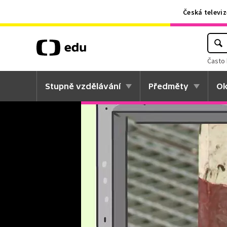
Česká televiz
Často 
Stupně vzdělávání
Předměty
Ok