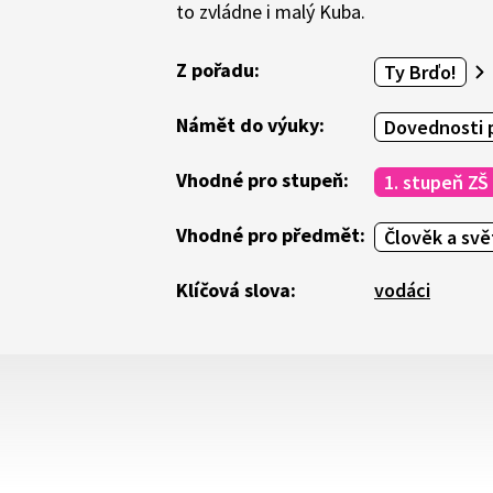
to zvládne i malý Kuba.
Z pořadu:
Ty Brďo!
Námět do výuky:
Dovednosti 
Vhodné pro stupeň:
1. stupeň ZŠ
Vhodné pro předmět:
Člověk a svě
Klíčová slova:
vodáci