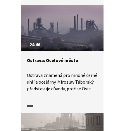
hradu Hukvaldy.
24:46
Ostrava: Ocelové město
Ostrava znamená pro mnohé černé
uhlí a ocelárny. Miroslav Táborský
představuje důvody, proč se Ostrava
stala „ocelovým srdcem“ republiky.
Nejen Dolní Vítkovice – „ostravské
Hradčany“ – jsou dnes významnou
ostravskou technickou památkou,
které se v posledních desetiletích
podařilo vstát z popela.