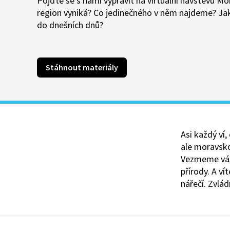
Pojďte se s námi vypravit na virtuální návštěvu M
region vyniká? Co jedinečného v něm najdeme? Jak
do dnešních dnů?
Stáhnout materiály
Asi každý ví
ale moravsko
Vezmeme vás
přírody. A v
nářečí. Zvlá