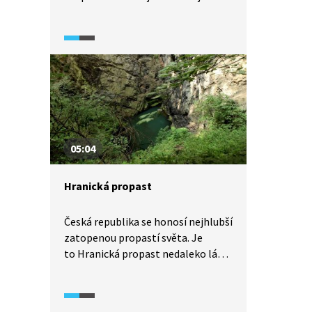
horám u nás. Stále zde rostou
původní horské pralesy, ve kterých
nalezneme spoustu druhů vzácných
rostlin a zvířat včetně velkých
šelem.
05:04
Hranická propast
Česká republika se honosí nejhlubší
zatopenou propastí světa. Je
to Hranická propast nedaleko lázní
Teplice nad Bečvou.