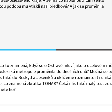
oravskoslezského kraje. A že má co nabídnout! Čím tento
ou podobu mu vtiskli naši předkové? A jak se proměnila
, co to znamená, když se o Ostravě mluví jako o ocelovém mě
slezská metropole proměnila do dnešních dnů? Možná se bu
 také do Beskyd a Jeseníků a ukážeme rozmanitost i uniká
íte, co znamená zkratka TONAK? Čeká nás také malý test ze 
dnete ho?