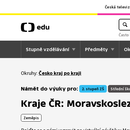
Česká televiz
Často 
Stupně vzdělávání
Předměty
Ok
Okruhy:
Česko kraj po kraji
Námět do výuky pro:
2. stupeň ZŠ
Střední šk
Kraje ČR: Moravskosle
Zeměpis