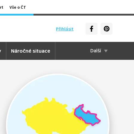
rt
Vše o ČT
Přihlásit
y
Náročné situace
Další