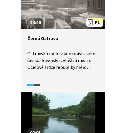
24:46
PL
Černá Ostrava
Ostravsko mělo v komunistickém
Československu zvláštní místo.
Ocelové srdce republiky mělo
ve svém městském centru nejen
vysoké pece, ale i doly. Být
horníkem tehdy znamenalo
prestiž, možnost získat snadno
byt a jiné výhody, vysoký plat. Být
horníkem ovšem také znamenalo
těžkou dřinu a mnohdy závislost
na alkoholu. Podívejte se
na příběhy ostravských horníků
02:05