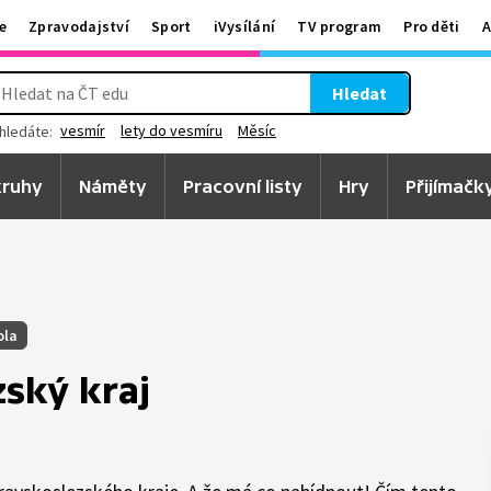
e
Zpravodajství
Sport
iVysílání
TV program
Pro děti
A
Hledat
vesmír
lety do vesmíru
Měsíc
hledáte:
ruhy
Náměty
Pracovní listy
Hry
Přijímačk
ola
zský kraj