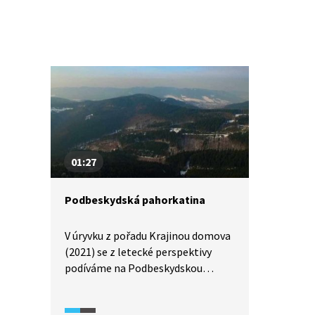
01:27
Podbeskydská pahorkatina
V úryvku z pořadu Krajinou domova
(2021) se z letecké perspektivy
podíváme na Podbeskydskou
pahorkatinu, kde se nachází
Pálkovické hůrky se zříceninou