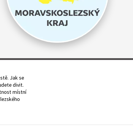
stě. Jak se
dete divit.
tnost místní
slezského