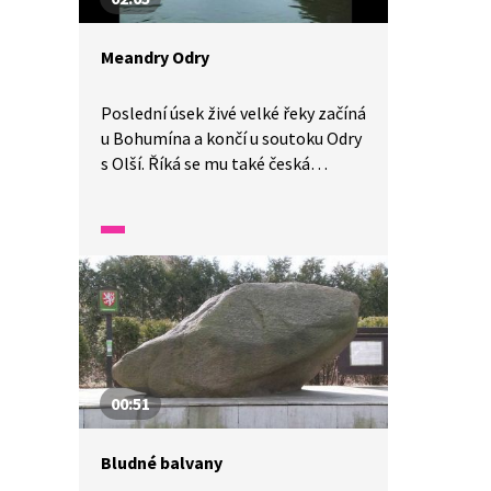
i lidí, kteří pamatují i jinou Ostravu.
Na pozadí je také odpověď
Meandry Odry
na otázku, do jaké míry je dnešní
složitá sociální situace
na Ostravsku důsledkem minulosti.
Poslední úsek živé velké řeky začíná
u Bohumína a končí u soutoku Odry
s Olší. Říká se mu také česká
Amazonka. Jedná se meandry řeky
Odry, které jsou přírodní památkou.
Nachází se zde štěrkové lavice
a velmi pestrý ekosystém. Tento
přírodní unikát rozhodně stojí
za pozornost.
00:51
Bludné balvany