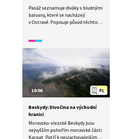
Pasáž seznamuje diváky s bludnými
balvany, které se nacházejí
v Ostravě. Popisuje původ těchto
hornin a jejich přemístění
ze Skandinávie ledovcem.
10:06
PL
Beskydy: Divočina na východní
hranici
Moravsko-slezské Beskydy jsou
nejvyšším pohořím moravské části
Karpat. Patří k nejzachovalejším