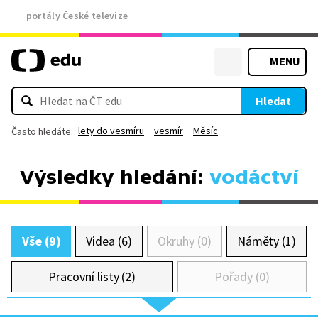
portály České televize
MENU
Hledat
lety do vesmíru
vesmír
Měsíc
Často hledáte:
Výsledky hledání:
vodáctví
Vše (9)
Videa (6)
Okruhy (0)
Náměty (1)
Pracovní listy (2)
Pořady (0)