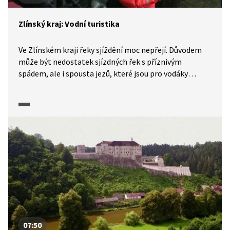
Zlínský kraj: Vodní turistika
Ve Zlínském kraji řeky sjíždění moc nepřejí. Důvodem
může být nedostatek sjízdných řek s příznivým
spádem, ale i spousta jezů, které jsou pro vodáky
nebezpečné nebo nepohodlné. Stojaté vody Baťova
kanálu pro ně zase nejsou příliš atraktivní. Baťův kanál
a také řeka Morava zde lákají na poklidnou plavbu
na výletní lodi. Kde mohou vodáci hledat informace
o tom, kam se vydat?
07:50