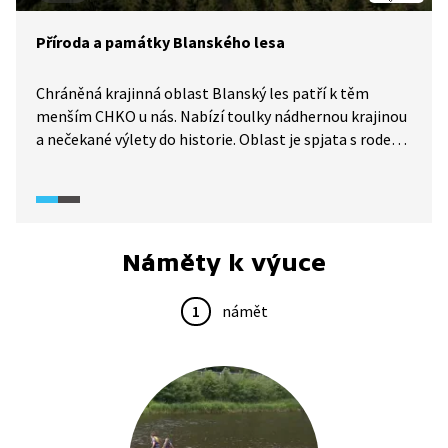
Příroda a památky Blanského lesa
Chráněná krajinná oblast Blanský les patří k těm
menším CHKO u nás. Nabízí toulky nádhernou krajinou
a nečekané výlety do historie. Oblast je spjata s rodem
Schwarzenbergů, jejichž stopy je tady možné nalézt
na každém kroku. Cenné jsou zde především rozsáhlé
několikatisícihektarové bukové lesy nejrůznějšího
typu.
Náměty k výuce
1
námět