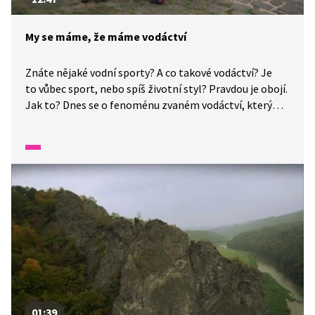
My se máme, že máme vodáctví
Znáte nějaké vodní sporty? A co takové vodáctví? Je
to vůbec sport, nebo spíš životní styl? Pravdou je obojí.
Jak to? Dnes se o fenoménu zvaném vodáctví, který
vyznává spousta Čechů a Češek, v pořadu "My se máme"
dozvíme víc. A vůbec nevadí, že nemáme moře.
01:39