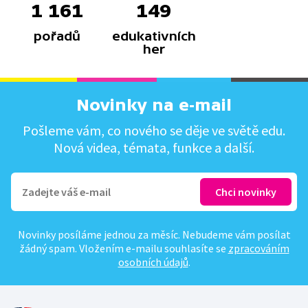
1 161
149
pořadů
edukativních
her
Novinky na e-mail
Pošleme vám, co nového se děje ve světě edu.
Nová videa, témata, funkce a další.
Novinky posíláme jednou za měsíc. Nebudeme vám posílat
žádný spam. Vložením e-mailu souhlasíte se
zpracováním
osobních údajů
.