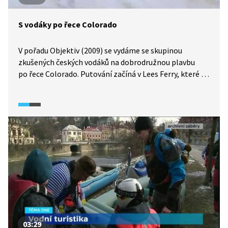
S vodáky po řece Colorado
V pořadu Objektiv (2009) se vydáme se skupinou
zkušených českých vodáků na dobrodružnou plavbu
po řece Colorado. Putování začíná v Lees Ferry, které je
považováno za oficiální začátek Grand Canyonu. První
část trasy vede kaňonem Marble, protínajícím území
původních obyvatel z kmene Navajo. Uvidíme, jak se
postupně mění charakter řeky a jak náročná může být
plavba po jejích divokých peřejích.
03:29