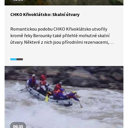
CHKO Křivoklátsko: Skalní útvary
Romantickou podobu CHKO Křivoklátsko utvořily
kromě řeky Berounky také přilehlé mohutné skalní
útvary. Některé z nich jsou přírodními rezervacemi,
jako například Čertova skála nebo Nezabudické skály,
které poskytují krásné výhledy do strmých údolí
i na malebné louky.
06:35