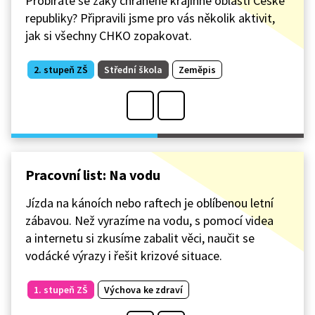
Probíráte se žáky chráněné krajinné oblasti České
republiky? Připravili jsme pro vás několik aktivit,
jak si všechny CHKO zopakovat.
2. stupeň ZŠ
Střední škola
Zeměpis
Pracovní list: Na vodu
Jízda na kánoích nebo raftech je oblíbenou letní
zábavou. Než vyrazíme na vodu, s pomocí videa
a internetu si zkusíme zabalit věci, naučit se
vodácké výrazy i řešit krizové situace.
1. stupeň ZŠ
Výchova ke zdraví