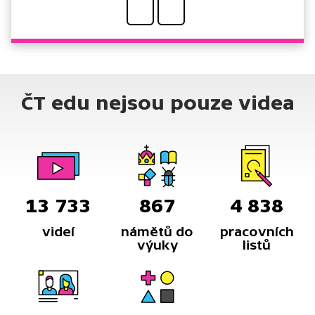
ČT edu nejsou pouze videa
13 733
867
4 838
videí
námětů do
pracovních
výuky
listů