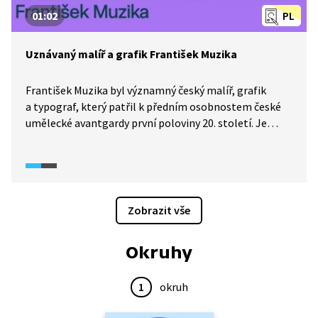
01:02
PL
Uznávaný malíř a grafik František Muzika
František Muzika byl významný český malíř, grafik
a typograf, který patřil k předním osobnostem české
umělecké avantgardy první poloviny 20. století. Je
známý především svou prací v oblasti grafického
designu a typografie, ale také svou tvorbou v oblasti
malby a ilustrace. Jeho písmo a grafické návrhy patřily
k tomu nejlepšímu, co český grafický design nabízel. Je
rovněž autorem významné knihy o vývoji písma Krásné
Zobrazit vše
písmo ve vývoji latinky, z níž grafičtí designéři čerpají
dodnes.
Okruhy
1
okruh