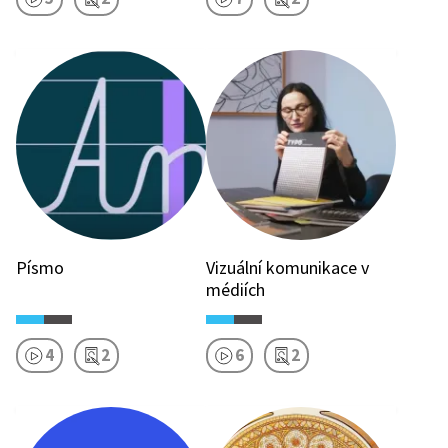
Písmo
Vizuální komunikace v
médiích
4
2
6
2