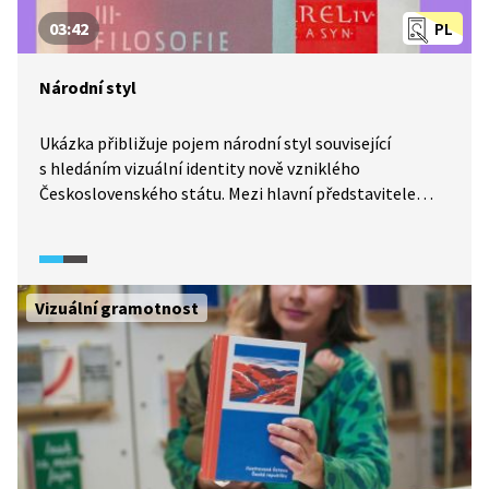
03:42
PL
Národní styl
Ukázka přibližuje pojem národní styl související
s hledáním vizuální identity nově vzniklého
Československého státu. Mezi hlavní představitele
tohoto hledání řadíme Jaroslava Bendu, typografa
a grafického designéra, který byl činný v mnoha
oblastech vizuální komunikace doma, ale i v zahraničí.
Vystupuje zde typografka a autorka Bendovy
Vizuální gramotnost
monografie písmomalířka Petra Dočekalová a tvůrce
písma Tomáš Brousil. Podíváme se také na to, co vědí
obyvatelé města Naarden o Janu Amosi Komenském.
A jak to spolu souvisí?