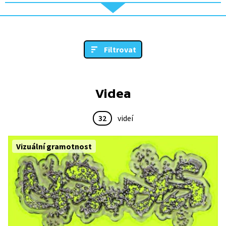
Filtrovat
Videa
32
videí
Vizuální gramotnost