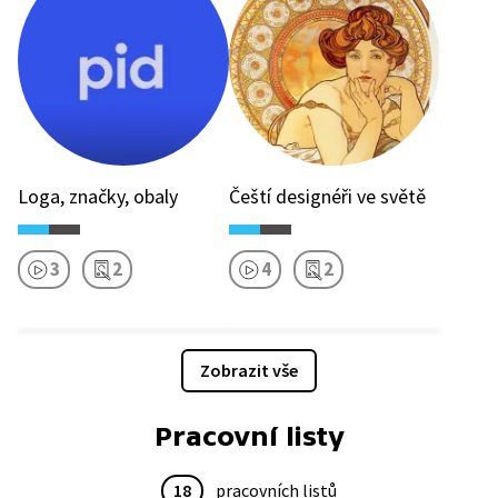
Loga, značky, obaly
Čeští designéři ve světě
3
2
4
2
Zobrazit vše
Pracovní listy
18
pracovních listů