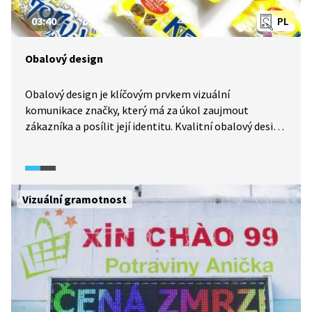
03:40
PL
Obalový design
Obalový design je klíčovým prvkem vizuální
komunikace značky, který má za úkol zaujmout
zákazníka a posílit její identitu. Kvalitní obalový design
kombinuje estetiku, funkčnost a originalitu. Využívá
barvy, tvary, materiály a grafické prvky, které vytvářejí
jedinečný vzhled produktu a komunikují hodnoty
značky. Obal je často prvním kontaktem zákazníka
Vizuální gramotnost
s produktem, a proto musí být nejen vizuálně
přitažlivý, ale i praktický a informativní.