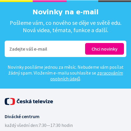
Novinky na e-mail
Pošleme vám, co nového se děje ve světě edu.
Nová videa, témata, funkce a další.
Novinky posíláme jednou za měsíc. Nebudeme vám posílat
žádný spam. Vložením e-mailu souhlasíte se
zpracováním
osobních údajů
.