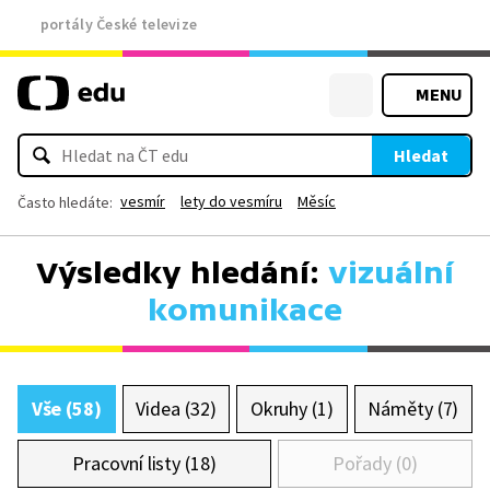
portály České televize
MENU
Hledat
vesmír
lety do vesmíru
Měsíc
Často hledáte:
Výsledky hledání:
vizuální
komunikace
Vše (58)
Videa (32)
Okruhy (1)
Náměty (7)
Pracovní listy (18)
Pořady (0)