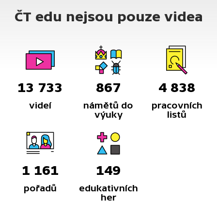
ČT edu nejsou pouze videa
13 733
867
4 838
videí
námětů do
pracovních
výuky
listů
1 161
149
pořadů
edukativních
her