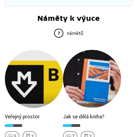
Náměty k výuce
7
námětů
Veřejný prostor
Jak se dělá kniha?
5
2
7
2