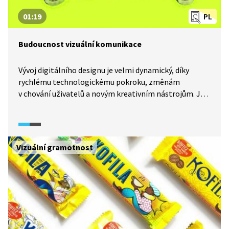
01:19
PL
Budoucnost vizuální komunikace
Vývoj digitálního designu je velmi dynamický, díky
rychlému technologickému pokroku, změnám
v chování uživatelů a novým kreativním nástrojům. Jak
vidí budoucnost grafického designu ve světle
digitálních technologií samotní designéři?
Vizuální gramotnost