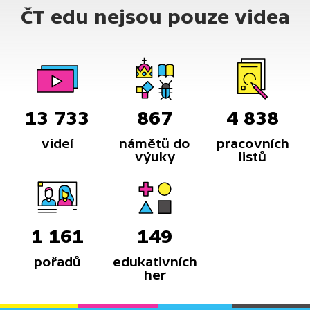
ČT edu nejsou pouze videa
13 733
867
4 838
videí
námětů do
pracovních
výuky
listů
1 161
149
pořadů
edukativních
her