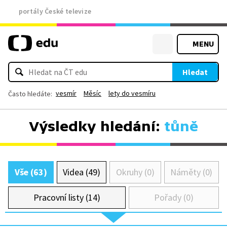
portály České televize
MENU
Hledat
vesmír
Měsíc
lety do vesmíru
Často hledáte:
Výsledky hledání:
tůně
Vše (63)
Videa (49)
Okruhy (0)
Náměty (0)
Pracovní listy (14)
Pořady (0)