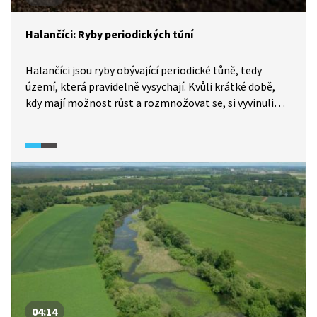
Halančíci: Ryby periodických tůní
Halančíci jsou ryby obývající periodické tůně, tedy
území, která pravidelně vysychají. Kvůli krátké době,
kdy mají možnost růst a rozmnožovat se, si vyvinuli
nejrůznější způsoby přizpůsobení (adaptace) k tomuto
extrémnímu způsobu života. Zdá se navíc, že by jejich
výzkum mohl napomoci pochopení principu stárnutí.
04:14