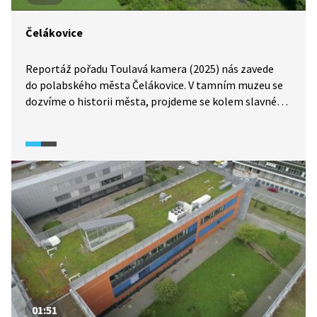
Čelákovice
Reportáž pořadu Toulavá kamera (2025) nás zavede
do polabského města Čelákovice. V tamním muzeu se
dozvíme o historii města, projdeme se kolem slavné
Volmanovy vily a vydáme se po naučné stezce údolím
Labe k přírodní rezervaci Hrbáčkovy tůně.
01:51