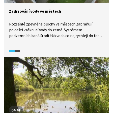
Zadržování vody ve městech
Rozsáhlé zpevněné plochy ve městech zabraňují
po dešti vsáknutí vody do země. Systémem
podzemních kanálů odtéká voda co nejrychleji do řeky
a její setrvání v krajině se počítá na hodiny. Ale
i v městské zástavbě lze udělat přírodní potoky, tůně,
jezírka a poldry, kde se voda zadrží a pak se vsákne
nebo odpaří.
04:41