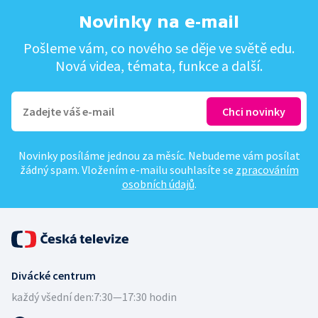
Novinky na e-mail
Pošleme vám, co nového se děje ve světě edu.
Nová videa, témata, funkce a další.
Novinky posíláme jednou za měsíc. Nebudeme vám posílat
žádný spam. Vložením e-mailu souhlasíte se
zpracováním
osobních údajů
.