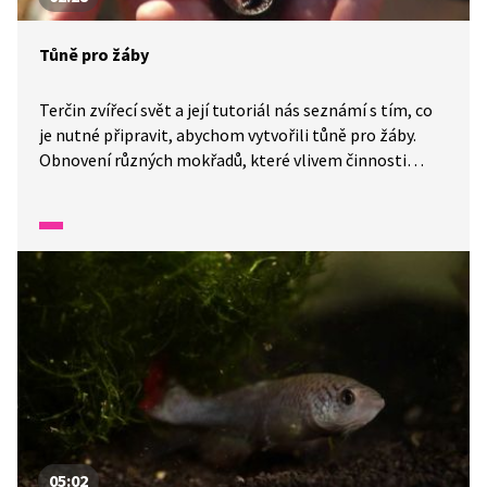
Tůně pro žáby
Terčin zvířecí svět a její tutoriál nás seznámí s tím, co
je nutné připravit, abychom vytvořili tůně pro žáby.
Obnovení různých mokřadů, které vlivem činnosti
člověka zanikly, je důležitá aktivita pro rozmnožování
žab.
05:02