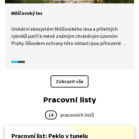
Milíčovský les
Unikátní ekosystém Milíčovského lesa a přilehlých
rybníků patří k méně známým chráněným územím
Prahy. Důvodem ochrany této oblasti jsou přirozené
doubravy a olšiny, vlhké louky, tůně a rybníky,
významná společenstva rostlin a biotopy chráněných
živočichů. Pojďte se s námi podívat na kus pražské
divočiny.
Zobrazit vše
Pracovní listy
14
pracovních listů
Pracovní list: Peklo v tunelu