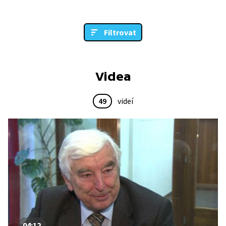
Filtrovat
Videa
49
videí
04:12