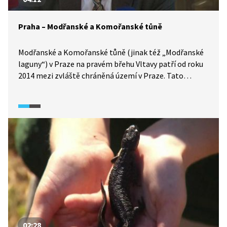
Praha – Modřanské a Komořanské tůně
Modřanské a Komořanské tůně (jinak též „Modřanské
laguny“) v Praze na pravém břehu Vltavy patří od roku
2014 mezi zvláště chráněná území v Praze. Tato
přírodní památka je odkazem našich předků, kteří tůně
vybudovali v 19. století jako ochranu před povodněmi.
Díky pozvolnému zarůstání vznikl cenný lužní
ekosystém a druhotný biotop mokřadních
společenstev. Kromě výskytu vzácných druhů rostlin
jsou tůně důležitým místem k rozmnožování
obojživelníků. Členitý biotop poskytuje také útočiště
mnoha druhům ptáků.
02:28