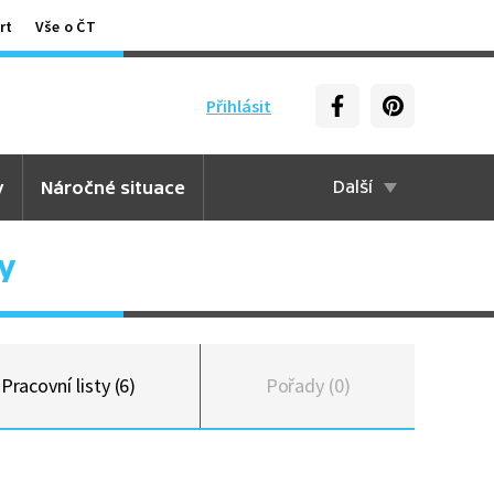
rt
Vše o ČT
Přihlásit
y
Náročné situace
Další
y
Pracovní listy (6)
Pořady (0)