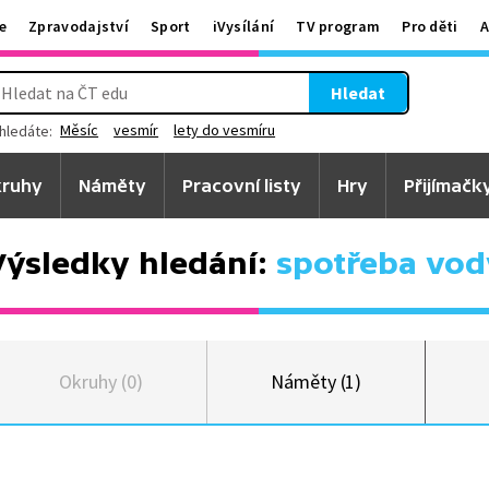
e
Zpravodajství
Sport
iVysílání
TV program
Pro děti
A
Hledat
Měsíc
vesmír
lety do vesmíru
hledáte:
ruhy
Náměty
Pracovní listy
Hry
Přijímačk
Výsledky hledání:
spotřeba vod
Okruhy (0)
Náměty (1)