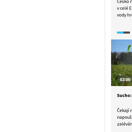
Česko m
v celé 
vody h
Ve vysch
nebezp
dešťů. 
mokřady
v krajin
02:00
Sucho:
Čekají 
napouš
zaléván
tvrdší 