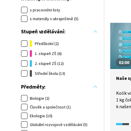
s pracovními listy
s materiály v ukrajinštině (5)
Stupeň vzdělávání:
Předškolní (2)
1. stupeň ZŠ (6)
02:00
2. stupeň ZŠ (12)
Střední škola (13)
Naše s
Předměty:
Kolik v
Biologie (2)
1 kg čo
k naše
Člověk a společnost (1)
by se m
Ekologie (10)
kdybyc
Globální rozvojové vzdělávání (5)
Tyto o