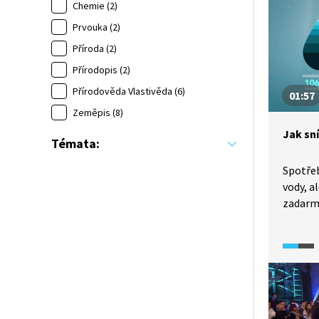
čím dál
Chemie (2)
pro oby
Prvouka (2)
do kter
Příroda (2)
z okoln
Přírodopis (2)
tak záv
Přírodověda Vlastivěda (6)
01:57
Zeměpis (8)
Jak sn
Témata:
Spotře
vody, a
zadarmo
naší sp
Naštěst
nakláda
Jaké to