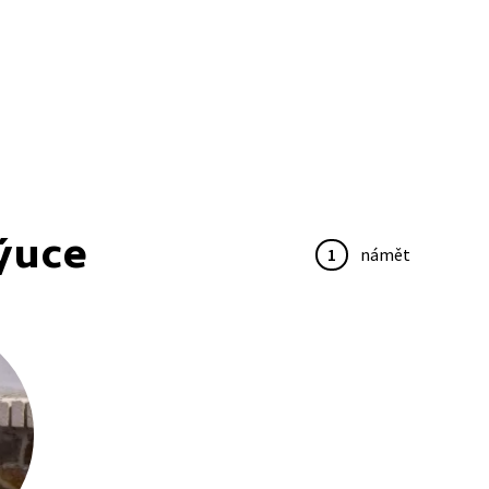
ýuce
1
námět