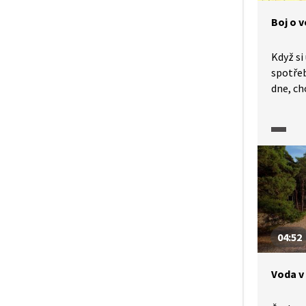
Bohumi
Boj o 
Když s
spotře
dne, ch
a pěstu
méně n
Čekají 
s vodou
vážíme?
erozi, 
hospoda
Václav 
s Miros
04:52
Bohumi
Voda v