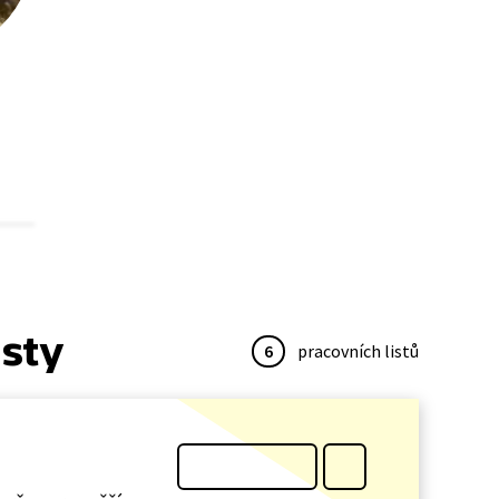
isty
6
pracovních listů