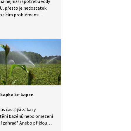
á nejnižší spotřebu vody
EU, přesto je nedostatek
rozícím problémem.
lé krajině je totiž
ečný dopad přívalových
Proto je nutné rozšířit
 a další zásobárny vody
ě.
 kapka ke kapce
nás častější zákazy
tění bazénů nebo omezení
í zahrad? Anebo přijdou
opatření v podobě kohoutků