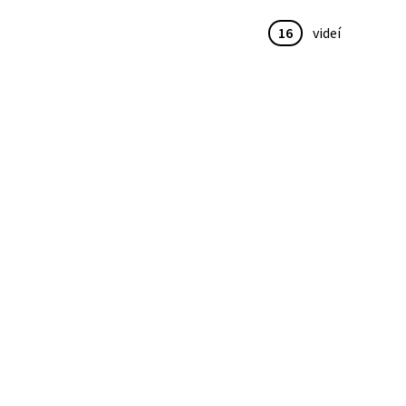
16
videí