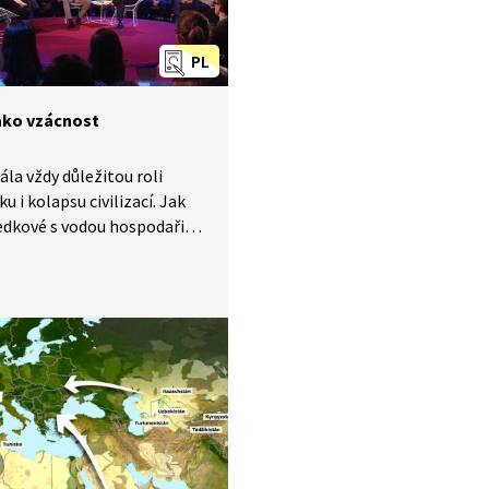
PL
ako vzácnost
ála vždy důležitou roli
ku i kolapsu civilizací. Jak
edkové s vodou hospodařili?
dostatek trápí část světové
e už dnes a situace se má
oršovat. Docílíme lepší
 o spotřebě vody a o
tech hospodaření s ní
jšího přístupu? Budeme
 spotřebovávat vody méně,
s ní? O těchto a dalších
h si Václav Moravec povídá
lavem Bártou a prof.