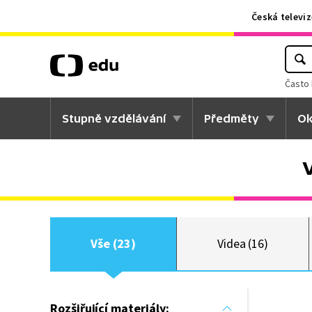
Česká televiz
Často 
Stupně vzdělávání
Předměty
Ok
Vše (23)
Videa (16)
Rozšiřující materiály: