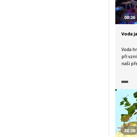
08:26
Voda j
Voda hr
při vzni
naši př
Její ne
populac
dále zh
osvětou
možnos
šetrně
vědomě
šetřit 
tématec
38:00
s Miros