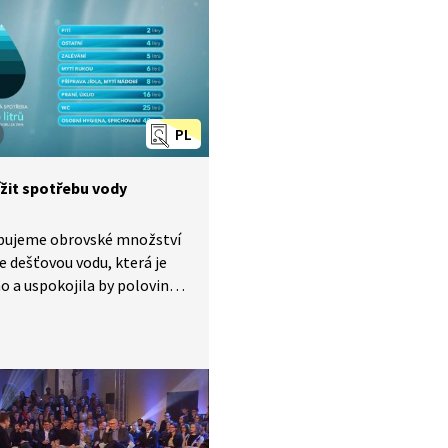
 palčivější především
vatele České republiky,
é téměř žádná voda
ích států nepřitéká, a jsme
islí na vodě srážkové.
PL
ížit spotřebu vody
bujeme obrovské množství
le dešťovou vodu, která je
 a uspokojila by polovinu
otřeby, pouštíme do kanálu.
í existují možnosti, jak
t s vodou hospodárněji.
 jsou?