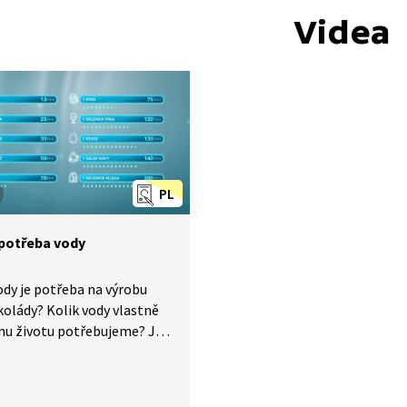
Videa
PL
potřeba vody
ody je potřeba na výrobu
kolády? Kolik vody vlastně
mu životu potřebujeme? Jak
usel náš život změnit,
hom měli vody nedostatek?
tázky mohou být v budoucnu