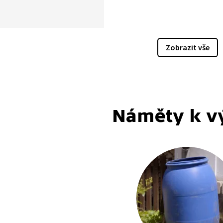
y? Boj o vodu v době veder
je rázná opatření. Suchá
ázala, že mohou vyschnout
osystémy. Každý dobrý
Zobrazit vše
ář by měl se suchem
a připravit se na něj.
Náměty k v