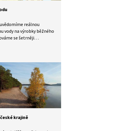
lem Jánským.
vodu
i uvědomíme reálnou
bu vody na výrobky běžného
ováme se šetrněji
jeme plodiny, které jsou
áročné na spotřebu vody?
svět boje o vodu? Jak
 zacházíme a jak si jí
 O virtuální vodě, půdní
boji o vodu, vodních zdrojích,
ření s vodou i migraci si
Moravec povídá
lavem Bártou a prof.
lem Jánským.
 české krajině