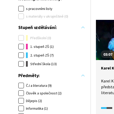
s pracovními listy
s materiály v ukrajinštině (0)
Stupeň vzdělávání:
Předškolní (0)
1. stupeň ZŠ (1)
03:07
2. stupeň ZŠ (7)
Střední škola (13)
Karel K
Předměty:
Karel K
ČJ a literatura (9)
předst
literat
Člověk a společnost (2)
století
Dějepis (2)
medailo
Informatika (1)
doplněn