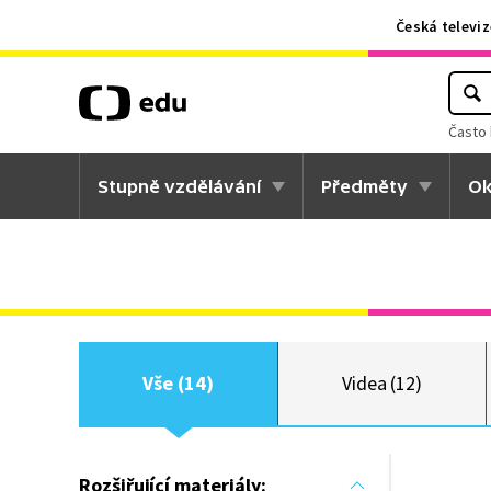
Česká televiz
Často 
Stupně vzdělávání
Předměty
Ok
Vše (14)
Videa (12)
Rozšiřující materiály: