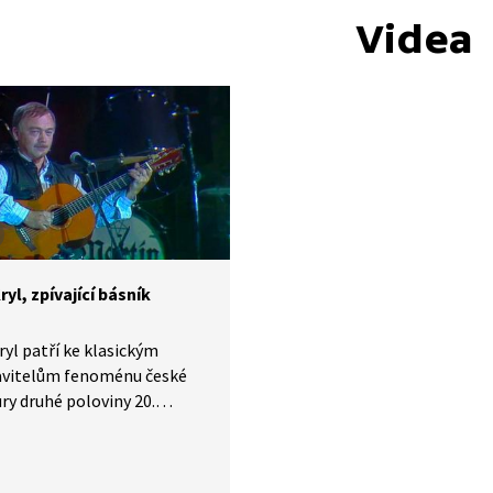
Videa
ryl, zpívající básník
ryl patří ke klasickým
avitelům fenoménu české
ury druhé poloviny 20.
 - zpívané poezii. Krátký
nek ve slovenštině je
ý písní Děkuji, kterou