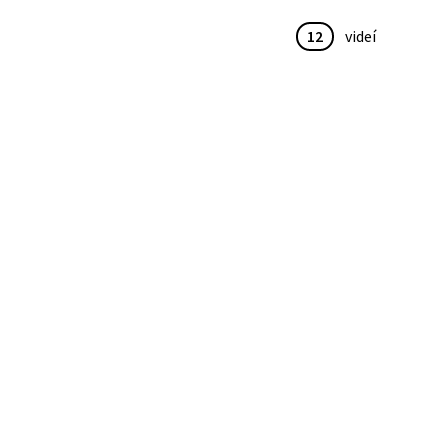
12
videí