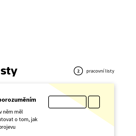
isty
2
pracovní listy
s porozuměním
 v něm měl
utovat o tom, jak
 projevu