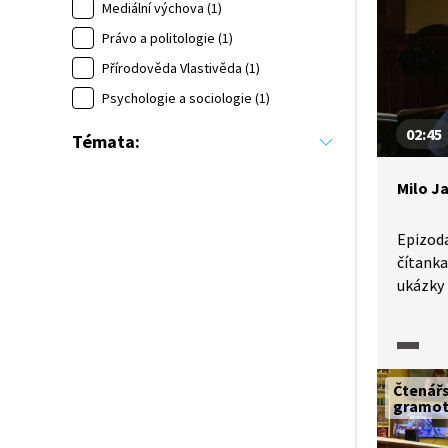
mnozí p
Mediální výchova (1)
Právo a politologie (1)
Přírodověda Vlastivěda (1)
Psychologie a sociologie (1)
02:45
Témata:
Milo J
Epizoda
čítanka
ukázky 
který n
po unik
skuteč
za baro
Čtenář
kultur
gramot
a zárov
nejneuv