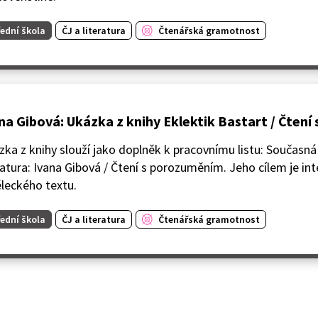
ední škola
ČJ a literatura
Čtenářská gramotnost
na Gibová: Ukázka z knihy Eklektik Bastart / Čten
ka z knihy slouží jako doplněk k pracovnímu listu: Současná
ratura: Ivana Gibová / Čtení s porozuměním. Jeho cílem je in
leckého textu.
ední škola
ČJ a literatura
Čtenářská gramotnost