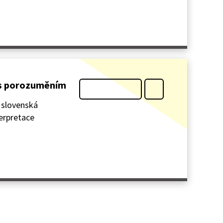
í s porozuměním
 slovenská
terpretace