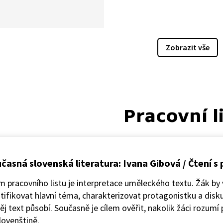
Zobrazit vše
Pracovní l
časná slovenská literatura: Ivana Gibová / Čtení 
m pracovního listu je interpretace uměleckého textu. Žák by
tifikovat hlavní téma, charakterizovat protagonistku a disk
ěj text působí. Současně je cílem ověřit, nakolik žáci rozumí
lovenštině.