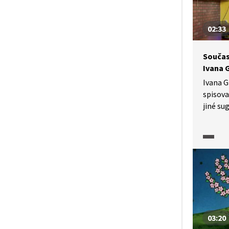
02:33
Součas
Ivana 
Ivana G
spisova
jiné su
generac
Autorka
čítanka
Eklekti
jak vní
03:20