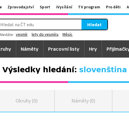
e
Zpravodajství
Sport
iVysílání
TV program
Pro děti
A
Hledat
vesmír
lety do vesmíru
Měsíc
hledáte:
ruhy
Náměty
Pracovní listy
Hry
Přijímačk
Výsledky hledání:
slovenština
Okruhy (0)
Náměty (0)