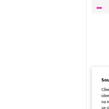
Sou
Cíle
iden
na n
ve s