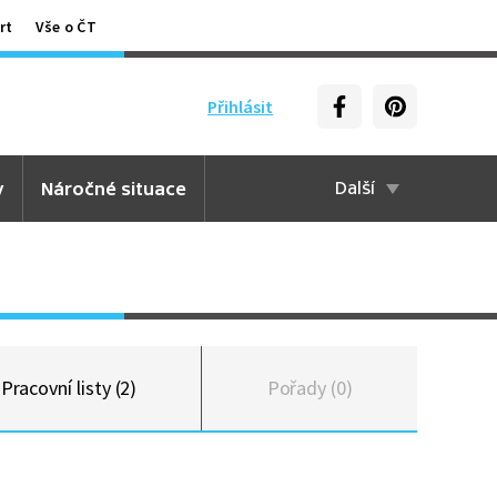
rt
Vše o ČT
Přihlásit
y
Náročné situace
Další
Pracovní listy (2)
Pořady (0)