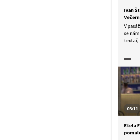
Ivan Št
Večern
V pasáž
se nám 
textař,
Štrpka,
Osamělí
jako dr
ve Slov
03:11
Etela F
pomalo