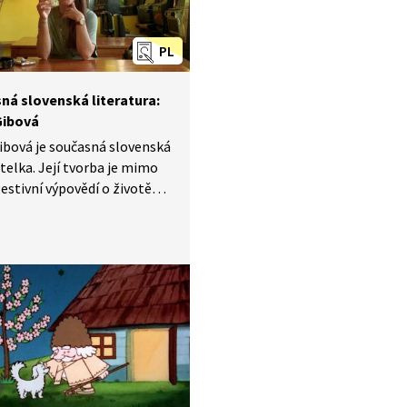
PL
ná slovenská literatura:
Gibová
ibová je současná slovenská
telka. Její tvorba je mimo
gestivní výpovědí o životě
e současných třicátníků.
 v pořadu Slovenská
 předčítá ze své knihy
k Bastard a hovoří o tom,
má samotný proces tvorby.