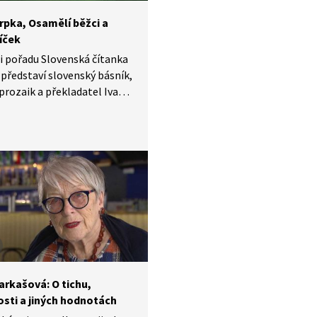
rpka, Osamělí běžci a
íček
i pořadu Slovenská čítanka
představí slovenský básník,
 prozaik a překladatel Ivan
 člen básnické skupiny
 běžci, který pracoval také
amaturg pro děti a mládež
enské televizi.
arkašová: O tichu,
sti a jiných hodnotách