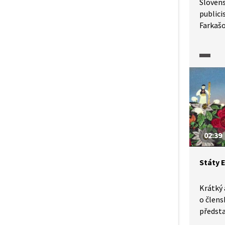
Slovens
publici
Farkašo
Sloven
2005 za
Sloven
pandemi
místa t
pasáže 
O tichu
hodnot
02:39
Státy 
Krátký 
o člens
předsta