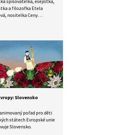
ká spisovatelka, esejistka,
stka a filozofka Etela
vá, nositelka Ceny
ského centra PEN pro rok
 novelu Stalo sa, v pořadu
ská čítanka komentuje
i covidu i další „nemocná
ohoto světa“ a cituje
ze své esejistické knihy
, pomalosti a jiných
ách.
Evropy: Slovensko
animovaný pořad pro děti
kých státech Evropské unie
vuje Slovensko.