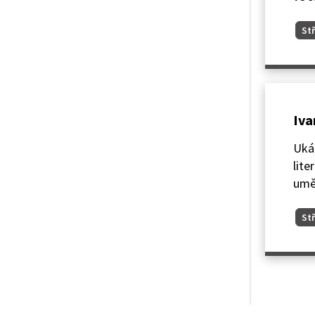
Stř
Iva
Ukáz
lite
umě
Stř