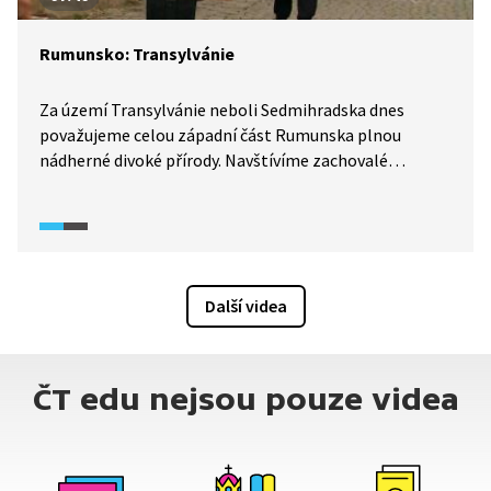
Rumunsko: Transylvánie
Za území Transylvánie neboli Sedmihradska dnes
považujeme celou západní část Rumunska plnou
nádherné divoké přírody. Navštívíme zachovalé
středověké město Segešvár, rodiště Vlada III. Draculy.
Také se dozvíme o historii sedmihradských Sasů, kteří
sem přišli již ve 12. století. Nakonec se vydáme
na venkov, kde se chovají ovce a pěstují brambory
i vinná réva.
Další videa
ČT edu nejsou pouze videa