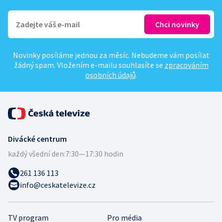
Novinky posíláme jednou za měsíc. Nebudeme vám posílat
žádný spam. Vložením e-mailu souhlasíte se
zpracováním
osobních údajů
.