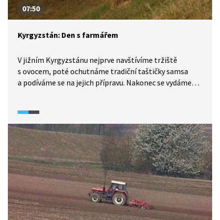
07:50
Kyrgyzstán: Den s farmářem
V jižním Kyrgyzstánu nejprve navštívíme tržiště
s ovocem, poté ochutnáme tradiční taštičky samsa
a podíváme se na jejich přípravu. Nakonec se vydáme
na farmu zaměřenou na rostlinnou výrobu. Nachází se
v etnicky pestré Ferganské kotlině, jedné
z nejúrodnějších oblastí ve střední Asii. Pěstuje se zde
hlavně bavlna, obilí či rýže.