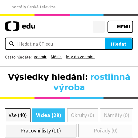
portály České televize
MENU
Hledat
vesmír
Měsíc
lety do vesmíru
Často hledáte:
Výsledky hledání:
rostlinná
výroba
Vše (40)
Videa (29)
Okruhy (0)
Náměty (0)
Pracovní listy (11)
Pořady (0)