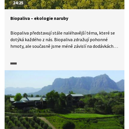
24:25
Biopaliva – ekologie naruby
Biopaliva představují stále naléhavější téma, které se
dotýká každého z nás. Biopaliva zdražují pohonné
hmoty, ale současně jsme méně závislí na dodávkách
ropy. Jsou skutečně ekologická tak, jak si předsevzala
Evropská unie?