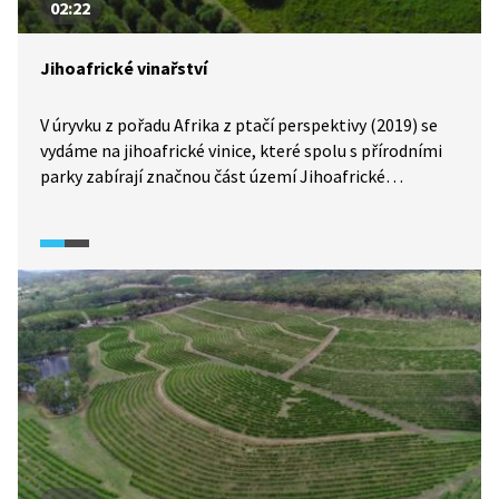
02:22
Jihoafrické vinařství
V úryvku z pořadu Afrika z ptačí perspektivy (2019) se
vydáme na jihoafrické vinice, které spolu s přírodními
parky zabírají značnou část území Jihoafrické
republiky, jež patří mezi deset největších producentů
vína na světě.