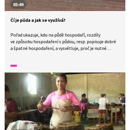
05:49
Čí je půda a jak se využívá?
Pořad ukazuje, kdo na půdě hospodaří, rozdíly
ve způsobu hospodaření s půdou, resp. popisuje dobré
a špatné hospodaření, a vysvětluje, proč je nutné
s půdou zacházet zodpovědně.