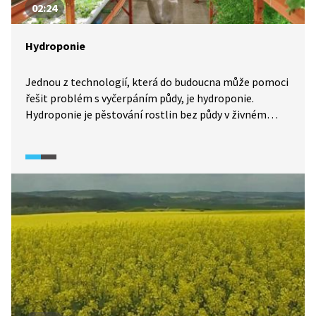
02:24
Hydroponie
Jednou z technologií, která do budoucna může pomoci
řešit problém s vyčerpáním půdy, je hydroponie.
Hydroponie je pěstování rostlin bez půdy v živném
roztoku. Takto lze celoročně pěstovat třeba hlávkový
salát, rajčata nebo jiné druhy zeleniny. Zkušenosti
ze zahraničí jsou velmi slibné. Budoucnost hydroponie
vidí pěstitelé v lokalitách s nedostatkem vody nebo
v městských aglomeracích.