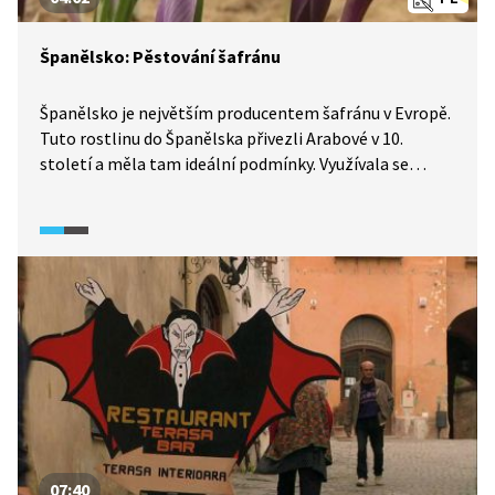
Španělsko: Pěstování šafránu
Španělsko je největším producentem šafránu v Evropě.
Tuto rostlinu do Španělska přivezli Arabové v 10.
století a měla tam ideální podmínky. Využívala se
při výrobě léků, parfémů a samozřejmě jako koření.
Dodnes se ve Španělsku šafrán pěstuje tradičním
způsobem, který si prohlédneme v reportáži.
07:40