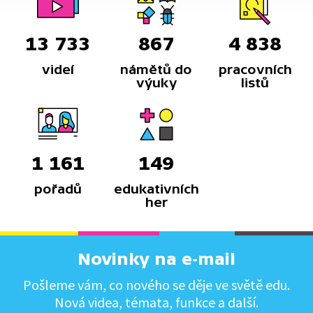
13 733
867
4 838
videí
námětů do
pracovních
výuky
listů
1 161
149
pořadů
edukativních
her
Novinky na e-mail
Pošleme vám, co nového se děje ve světě edu.
Nová videa, témata, funkce a další.