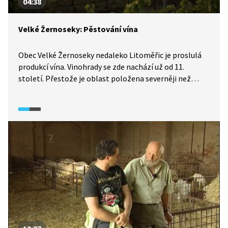
04:38
Velké Žernoseky: Pěstování vína
Obec Velké Žernoseky nedaleko Litoměřic je proslulá
produkcí vína. Vinohrady se zde nachází už od 11.
století. Přestože je oblast položena severněji než
většina vinařských regionů Česka (dokonce se jedná
o jedny z nejsevernějších vinic v Evropě), jsou tu ideální
podmínky pro pěstování, jak se dozvíme v Cyklodálkách
(2024).