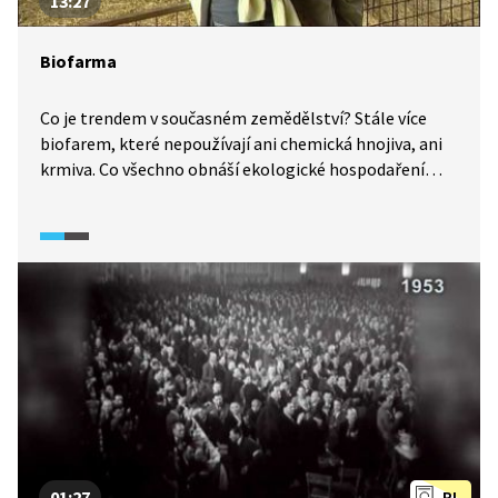
13:27
Biofarma
Co je trendem v současném zemědělství? Stále více
biofarem, které nepoužívají ani chemická hnojiva, ani
krmiva. Co všechno obnáší ekologické hospodaření
a jakými mimoprodukčními činnostmi se biofarmy
mohou zaobírat? Martin Dejdar nás zavede na dvě
z nich.
01:27
PL