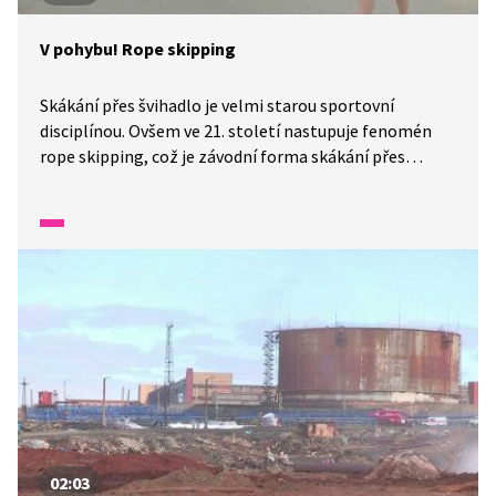
V pohybu! Rope skipping
Skákání přes švihadlo je velmi starou sportovní
disciplínou. Ovšem ve 21. století nastupuje fenomén
rope skipping, což je závodní forma skákání přes
švihadlo. Nicméně kromě samotného závodění je
švihadlo univerzální formou, kterou mohou
při tréninku využít všichni sportovci. Společně
zavítáme na trénink rope skippingových mistryň světa,
které se s námi podělí o pár fíglů a společně si
zaskáčeme.
02:03