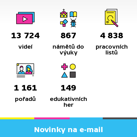
13 724
867
4 838
videí
námětů do
pracovních
výuky
listů
1 161
149
pořadů
edukativních
her
Novinky na e-mail