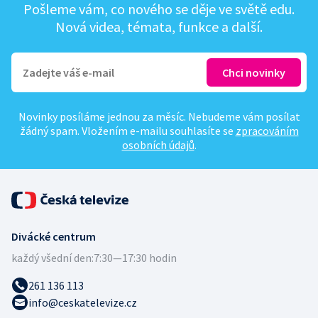
Pošleme vám, co nového se děje ve světě edu.
Nová videa, témata, funkce a další.
Novinky posíláme jednou za měsíc. Nebudeme vám posílat
žádný spam. Vložením e-mailu souhlasíte se
zpracováním
osobních údajů
.