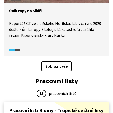
Únik ropy na Sibiři
Reportáž ČT ze sibiřského Norilsku, kde v červnu 2020
došlo k úniku ropy. Ekologická katastrofa zasáhla
region Krasnojarsky kraj v Rusku.
Zobrazit vše
Pracovní listy
15
pracovních listů
Pracovní list: Biomy - Tropické deštné lesy