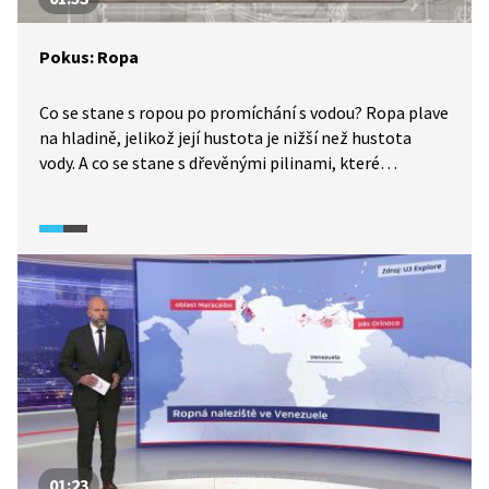
Pokus: Ropa
Co se stane s ropou po promíchání s vodou? Ropa plave
na hladině, jelikož její hustota je nižší než hustota
vody. A co se stane s dřevěnými pilinami, které
vysypeme na hladinu, na které jsou ropné skvrny? Piliny
nasáknou ropu a plavou na hladině. Jedná se o simulaci
ropné havárie, piliny jsou schopné ropu absorbovat
a tak ji dostat z hladiny vody.
01:23