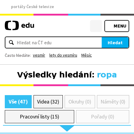
portály České televize
MENU
Hledat
vesmír
lety do vesmíru
Měsíc
Často hledáte:
Výsledky hledání:
ropa
Vše (47)
Videa (32)
Okruhy (0)
Náměty (0)
Pracovní listy (15)
Pořady (0)