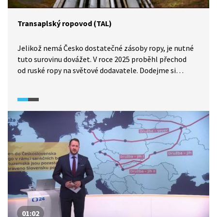
Transaplský ropovod (TAL)
Jelikož nemá Česko dostatečné zásoby ropy, je nutné
tuto surovinu dovážet. V roce 2025 proběhl přechod
od ruské ropy na světové dodavatele. Dodejme si
energii (2025) představuje fungování ropovodu TAL,
pomocí něhož je k nám nově přepravována ropa
z italského Terstu.
01:02