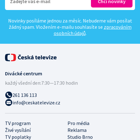
Novinky posíláme jednou za měsíc. Nebudeme vám posílat
žádný spam. Vložením e-mailu souhlasíte se
zpracováním
osobních údajů
.