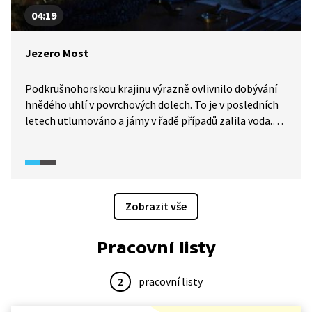
04:19
Jezero Most
Podkrušnohorskou krajinu výrazně ovlivnilo dobývání
hnědého uhlí v povrchových dolech. To je v posledních
letech utlumováno a jámy v řadě případů zalila voda.
Jezer vznikla už desítka a odborníci je plánují všechny
propojit. V roce 2021 bylo pro veřejnost otevřeno takto
vzniklé jezero u města Most, které se napouštělo celé
čtyři roky.
Zobrazit vše
Pracovní listy
2
pracovní listy