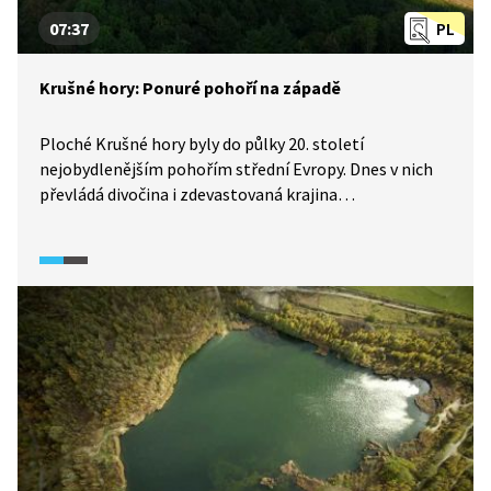
07:37
PL
Krušné hory: Ponuré pohoří na západě
Ploché Krušné hory byly do půlky 20. století
nejobydlenějším pohořím střední Evropy. Dnes v nich
převládá divočina i zdevastovaná krajina
hnědouhelných dolů. Schválně si zkuste tipnout, proč
se jim říká Krušné.