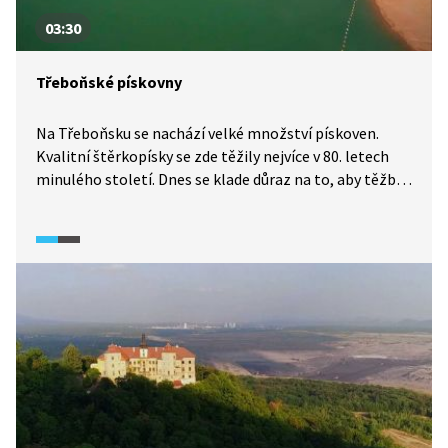
03:30
Třeboňské pískovny
Na Třeboňsku se nachází velké množství pískoven.
Kvalitní štěrkopísky se zde těžily nejvíce v 80. letech
minulého století. Dnes se klade důraz na to, aby těžba
co nejméně ovlivňovala zdejší krajinu. K rekultivaci
pískoven proto dochází již během těžby a vznikají tak
biotopy, do nichž se stěhují nové rostliny a živočichové.