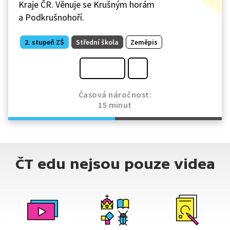
Kraje ČR. Věnuje se Krušným horám
a Podkrušnohoří.
2. stupeň ZŠ
Střední škola
Zeměpis
Časová náročnost:
15 minut
ČT edu nejsou pouze videa