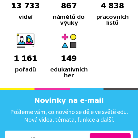
13 733
867
4 838
videí
námětů do
pracovních
výuky
listů
1 161
149
pořadů
edukativních
her
Novinky na e-mail
Pošleme vám, co nového se děje ve světě edu.
Nová videa, témata, funkce a další.