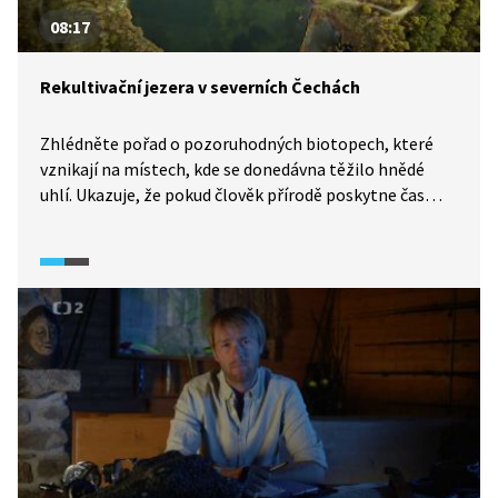
08:17
Rekultivační jezera v severních Čechách
Zhlédněte pořad o pozoruhodných biotopech, které
vznikají na místech, kde se donedávna těžilo hnědé
uhlí. Ukazuje, že pokud člověk přírodě poskytne čas
a rozumně odstartuje rekultivaci těžbou zničených
území, dokáže voda vyléčit i zdánlivě nezhojitelné
šrámy a vrátit život do zdánlivé měsíční krajiny. Pojďte
se s námi podívat na malé zázraky, které se dějí
v narušené krajině právě teď.