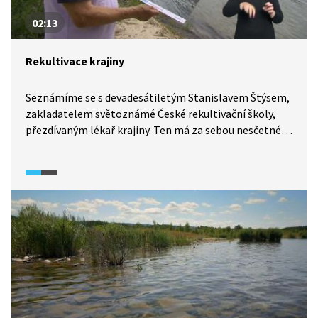
02:13
Rekultivace krajiny
Seznámíme se s devadesátiletým Stanislavem Štýsem,
zakladatelem světoznámé České rekultivační školy,
přezdívaným lékař krajiny. Ten má za sebou nesčetné
množství projektů rekultivace těžební krajiny
v Podkrušnohoří, což dokumentují jeho fotografie,
které viděli lidé v Rakousku, Německu i Holandsku
a které nyní můžeme najít v mosteckém muzeu.