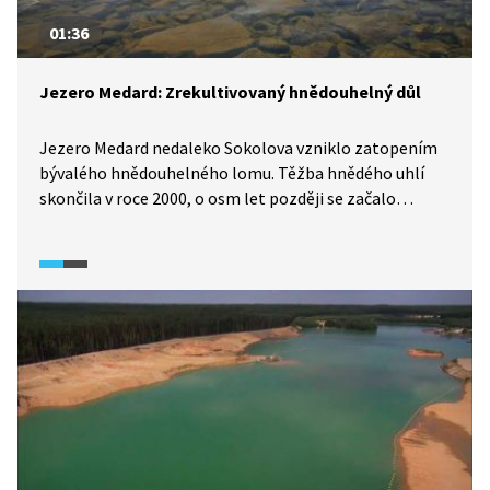
01:36
Jezero Medard: Zrekultivovaný hnědouhelný důl
Jezero Medard nedaleko Sokolova vzniklo zatopením
bývalého hnědouhelného lomu. Těžba hnědého uhlí
skončila v roce 2000, o osm let později se začalo
s napouštěním, které trvalo dlouhých osm let. Toto
umělé jezero je ukázkovým příkladem rekultivace silně
poškozené krajiny.