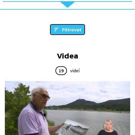
Filtrovat
Videa
19
videí