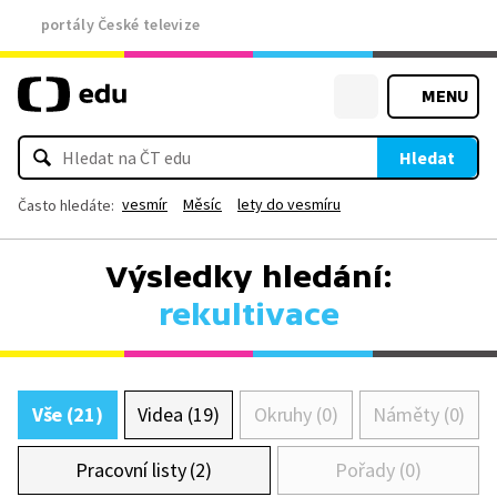
portály České televize
MENU
Hledat
vesmír
Měsíc
lety do vesmíru
Často hledáte:
Výsledky hledání:
rekultivace
Vše (21)
Videa (19)
Okruhy (0)
Náměty (0)
Pracovní listy (2)
Pořady (0)