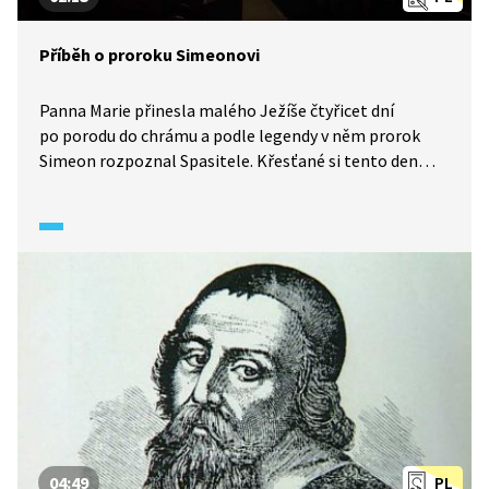
Příběh o proroku Simeonovi
Panna Marie přinesla malého Ježíše čtyřicet dní
po porodu do chrámu a podle legendy v něm prorok
Simeon rozpoznal Spasitele. Křesťané si tento den
připomínají 2. února, tedy na Hromnice, jako svátek
Uvedení Páně do chrámu.
04:49
PL