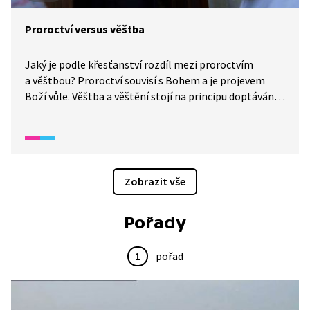
Proroctví versus věštba
Jaký je podle křesťanství rozdíl mezi proroctvím
a věštbou? Proroctví souvisí s Bohem a je projevem
Boží vůle. Věštba a věštění stojí na principu doptávání
se duchů a démonů, Božích nepřátel.
Zobrazit vše
Pořady
1
pořad