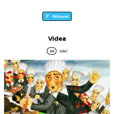
Filtrovat
Videa
24
videí
03:01