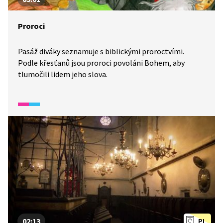
Proroci
Pasáž diváky seznamuje s biblickými proroctvími.
Podle křesťanů jsou proroci povoláni Bohem, aby
tlumočili lidem jeho slova.
02:13
PL