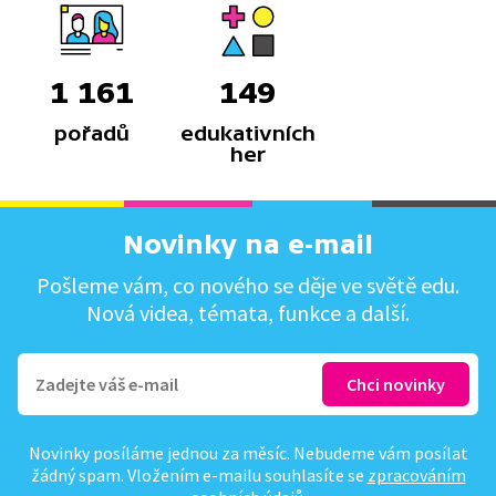
1 161
149
pořadů
edukativních
her
Novinky na e-mail
Pošleme vám, co nového se děje ve světě edu.
Nová videa, témata, funkce a další.
Novinky posíláme jednou za měsíc. Nebudeme vám posílat
žádný spam. Vložením e-mailu souhlasíte se
zpracováním