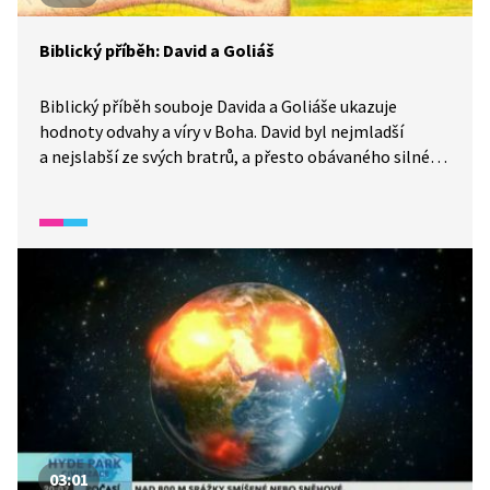
Biblický příběh: David a Goliáš
Biblický příběh souboje Davida a Goliáše ukazuje
hodnoty odvahy a víry v Boha. David byl nejmladší
a nejslabší ze svých bratrů, a přesto obávaného silného
Goliáše porazil. Následně se stal králem izraelského
lidu.
03:01