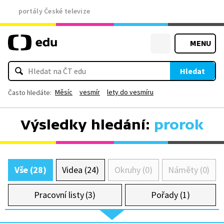
portály České televize
MENU
Hledat
Měsíc
vesmír
lety do vesmíru
Často hledáte:
Výsledky hledání:
prorok
Vše (28)
Videa (24)
Okruhy (0)
Náměty (0)
Pracovní listy (3)
Pořady (1)