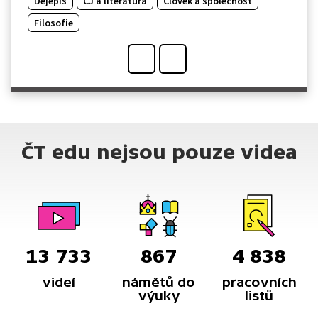
Dějepis
ČJ a literatura
Člověk a společnost
Filosofie
ČT edu nejsou pouze videa
13 733
867
4 838
videí
námětů do
pracovních
výuky
listů