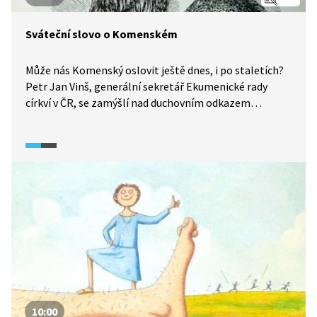
Sváteční slovo o Komenském
Může nás Komenský oslovit ještě dnes, i po staletích?
Petr Jan Vinš, generální sekretář Ekumenické rady
církví v ČR, se zamýšlí nad duchovním odkazem
Komenského, klade si otázku, jaký je „jeho“ Komenský.
Nachází přitom oporu v proroku Izajášovi.
Komenského vidí jako postavu stíhanou ranami osudu,
podobnou nalomené třtině, postavu, která se ale nikdy
nezlomí a znovu se narovná, aby pokračovala v práci
pro lidstvo…
10:00