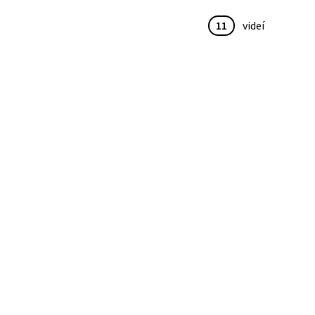
11
videí