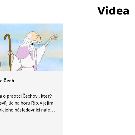
Videa
c Čech
 o praotci Čechovi, který
svůj lid na horu Říp. V jejím
ak jeho následovníci nalezli
omov a pojmenovali ho
 vůdci – Čechy.