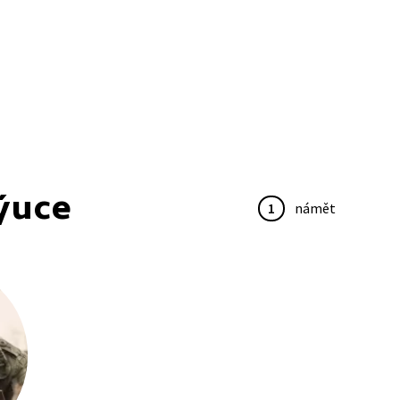
ýuce
1
námět