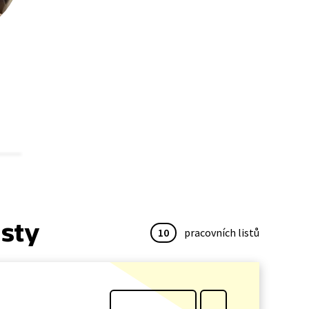
isty
10
pracovních listů