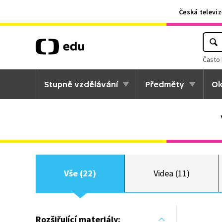
Česká televiz
Často 
Stupně vzdělávání
Předměty
Ok
Vše (22)
Videa (11)
Rozšiřující materiály: