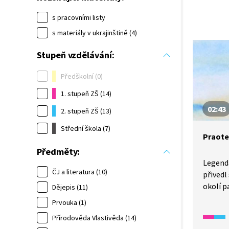
s pracovními listy
s materiály v ukrajinštině (4)
Stupeň vzdělávání:
Předškolní (0)
1. stupeň ZŠ (14)
02:43
2. stupeň ZŠ (13)
Střední škola (7)
Praote
Předměty:
Legenda
ČJ a literatura (10)
přivedl 
okolí p
Dějepis (11)
nový d
Prvouka (1)
po svém
Přírodověda Vlastivěda (14)