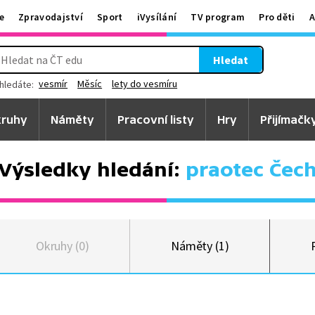
e
Zpravodajství
Sport
iVysílání
TV program
Pro děti
A
Hledat
vesmír
Měsíc
lety do vesmíru
hledáte:
ruhy
Náměty
Pracovní listy
Hry
Přijímačk
Výsledky hledání:
praotec Čec
Okruhy (0)
Náměty (1)