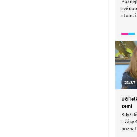
Poznejt
své dob
stolet
knězem,
do hist
Zachyti
údajně 
pověst 
na horu
Zapsal 
vzdělan
o době,
21:37
kronika
o život
UčíTelk
zemi
Když dě
s žáky 
poznat 
to byl 