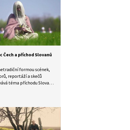
c Čech a příchod Slovanů
etradiční formou scének,
rů, reportáží a skečů
vává téma příchodu Slovanů
 území z hlediska pověstí
iografie.