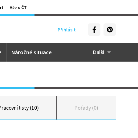
rt
Vše o ČT
Přihlásit
y
Náročné situace
Další
h
Pracovní listy (10)
Pořady (0)