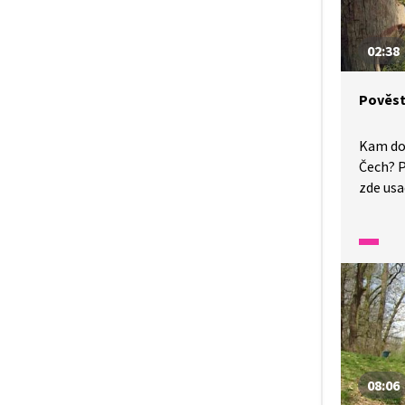
02:38
Pověst
Kam do
Čech? P
zde usa
Lech? P
ze Star
tlumoč
pro nesl
08:06