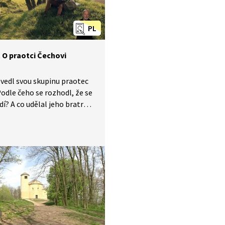
PL
 O praotci Čechovi
vedl svou skupinu praotec
odle čeho se rozhodl, že se
dí? A co udělal jeho bratr
oslouchejte vyprávění
ých pověstí českých, které je
eno do znakového jazyka
yšící.