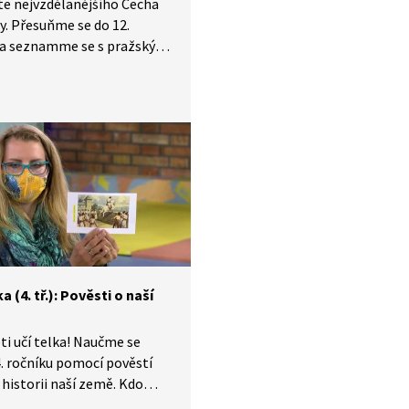
e nejvzdělanějšího Čecha
y. Přesuňme se do 12.
í a seznamme se s pražským
 který se zapsal
orie jako autor kroniky.
l v ní pověsti, které mu
vyprávěli starci, např.
O příchodu praotce Čecha
 Říp nebo O dívčí válce.
je v jazyce tehdejších
ců, v latině. Psal ale také
 ve které žil, a proto
 slouží jako zdroj poznatků
ě v českých zemích.
a (4. tř.): Pověsti o naší
ti učí telka! Naučme se
4. ročníku pomocí pověstí
historii naší země. Kdo
praotec Čech a jak se