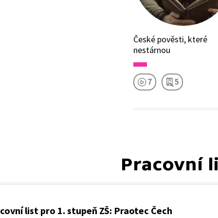
České pověsti, které
nestárnou
7
5
Pracovní l
covní list pro 1. stupeň ZŠ: Praotec Čech