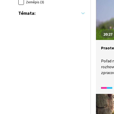
Zeměpis (3)
Témata:
20:27
Praote
Pořad n
rozhovo
zpraco
na naše
i histor