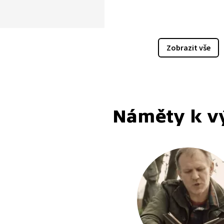
l jeho bratr. Co to vůbec
i jsou? Seznamme se
i historickými kronikáři.
me pověsti podle obrázků.
Zobrazit vše
ak se jmenoval kůň, který
z Vyšehradu?
Náměty k v