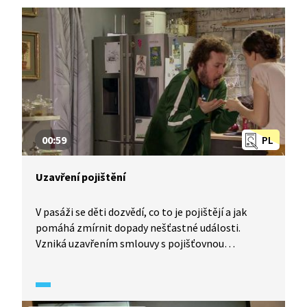
00:59
PL
Uzavření pojištění
V pasáži se děti dozvědí, co to je pojištějí a jak
pomáhá zmírnit dopady nešťastné události.
Vzniká uzavřením smlouvy s pojišťovnou
a pravidelně je pak hrazeno domluvenou platbou,
tzv. pojistným. O dané nešťastné události se mluví
jako o pojistné události. Dále jsou zmíněny
základní informace o pojištění osob, úrazovém