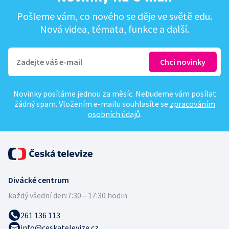
Pošleme vám, co nového se děje ve světě edu.
Nová videa, témata, funkce a další.
Novinky posíláme jednou za měsíc. Nebudeme vám posílat
žádný spam. Vložením e-mailu souhlasíte se
zpracováním
osobních údajů
.