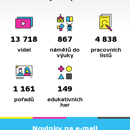
13 718
867
4 838
videí
námětů do
pracovních
výuky
listů
1 161
149
pořadů
edukativních
her
Novinky na e-mail