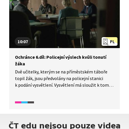
10:07
PL
Ochránce 6.díl: Policejní výslech kvůli tonutí
žáka
Dvě učitelky, kterým se na příměstském táboře
topil žák, jsou předvolány na policejní stanici
k podání vysvětlení. Vysvětlení má sloužit k tomu,
aby si příslušný orgán učinil představu o celé
situaci. Přítomen je advokát a školský
ombudsman, kteří usilují o to, aby obě učitelky
z tragické události vyšly co nejlépe.
ČT edu nejsou pouze videa