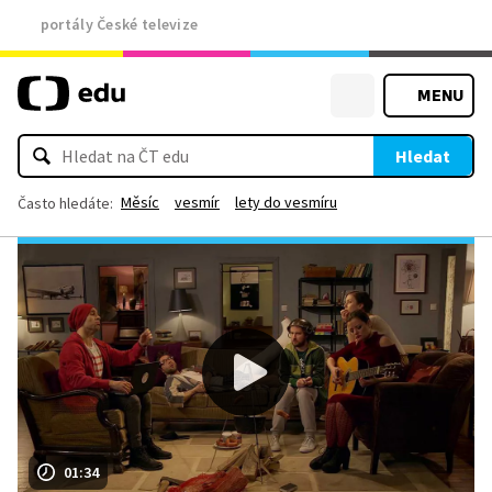
portály České televize
MENU
Hledat
Měsíc
vesmír
lety do vesmíru
Často hledáte:
01:34