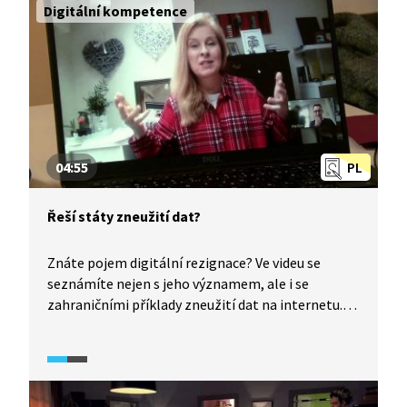
Digitální kompetence
pojištění a životní pojistce.
04:55
PL
Řeší státy zneužití dat?
Znáte pojem digitální rezignace? Ve videu se
seznámíte nejen s jeho významem, ale i se
zahraničními příklady zneužití dat na internetu.
Najmout si společnost a ovlivnit volební kampaň?
Bohužel nic nereálného ve Velké Británii, USA
či státech Evropské unie. Je možné takové chování
trestat z pohledu morálky či práva?