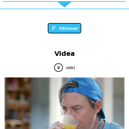
Filtrovat
Videa
8
videí