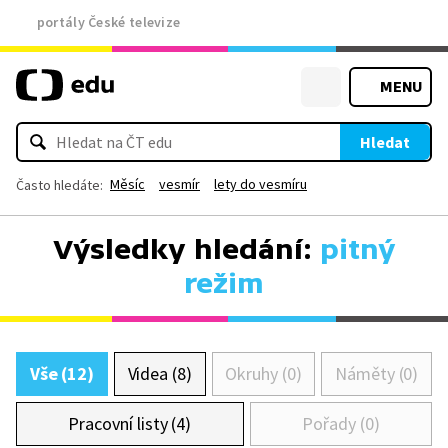
portály České televize
MENU
Hledat
Měsíc
vesmír
lety do vesmíru
Často hledáte:
Výsledky hledání:
pitný
režim
Vše (12)
Videa (8)
Okruhy (0)
Náměty (0)
Pracovní listy (4)
Pořady (0)