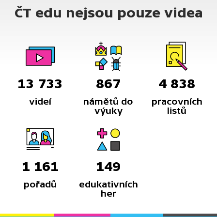
ČT edu nejsou pouze videa
13 733
867
4 838
videí
námětů do
pracovních
výuky
listů
1 161
149
pořadů
edukativních
her