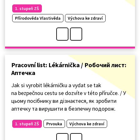
1. stupeň ZŠ
Přírodověda Vlastivěda
Výchova ke zdraví
Pracovní list: Lékárnička / Робочий лист:
Аптечка
Jak si vyrobit lékárničku a vydat se tak
na bezpečnou cestu se dozvíte v této příručce. / У
цьому посібнику ви дізнаєтеся, як зробити
аптечку та вирушити в безпечну подорож.
1. stupeň ZŠ
Prvouka
Výchova ke zdraví