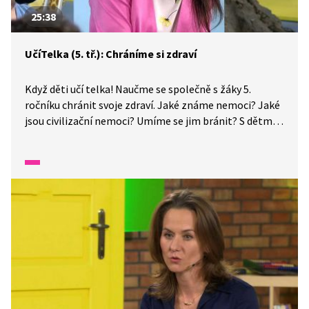
25:38
UčíTelka (5. tř.): Chráníme si zdraví
Když děti učí telka! Naučme se společně s žáky 5.
ročníku chránit svoje zdraví. Jaké známe nemoci? Jaké
jsou civilizační nemoci? Umíme se jim bránit? S dětmi
se zamýšlíme, jak žít zdravě a chránit svoje zdraví.
Vybereme potraviny, které jsou pro náš organismus
prospěšné, odhadneme naši potřebu spánku
a nezapomeneme ani na sportování.