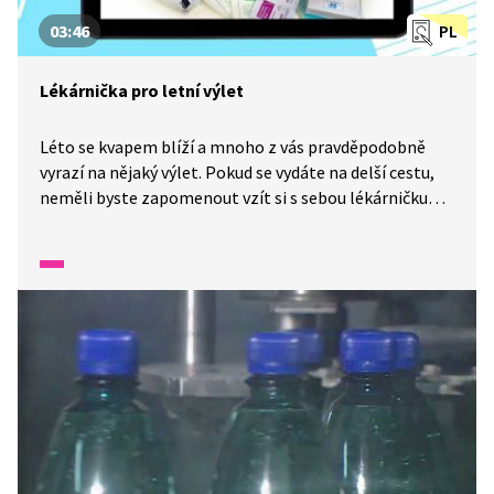
03:46
PL
Lékárnička pro letní výlet
Léto se kvapem blíží a mnoho z vás pravděpodobně
vyrazí na nějaký výlet. Pokud se vydáte na delší cestu,
neměli byste zapomenout vzít si s sebou lékárničku
a hlavně dodržovat pitný režim. Ten za vás klidně
pohlídá chytrý telefon, stačí jen použít správnou
aplikaci.