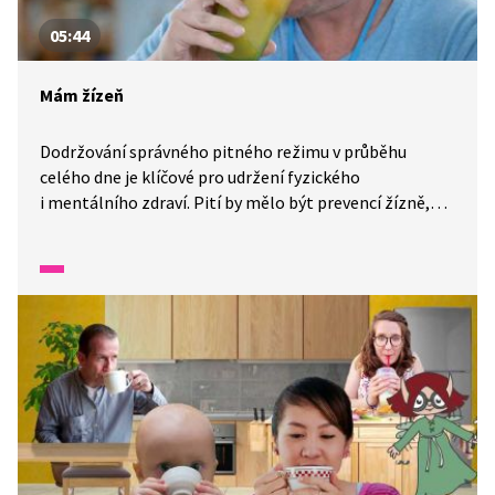
05:44
Mám žízeň
Dodržování správného pitného režimu v průběhu
celého dne je klíčové pro udržení fyzického
i mentálního zdraví. Pití by mělo být prevencí žízně,
nikoli reakcí na ni. Zdravé pití není jen o množství, ale
i o kvalitě přijímaných tekutin. Video se Servácem vám
i žákům ukáže, jak se ke správnému pitnému režimu
postavit.