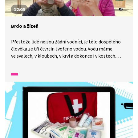
12:05
Brďo a žízeň
Přestože lidé nejsou žádní vodníci, je tělo dospělého
člověka ze tří čtvrtin tvořeno vodou. Vodu máme
ve svalech, v kloubech, v krvi a dokonce i v kostech.
Bez vody by naše tělo chřadlo. A protože během dne
spousta vody z těla odejde například pocením, musíme
ji zase do těla dodat zpátky. Jaký je pro člověka vhodný
pitný režim a jak pijí rostliny? To dnes zajímá Brďa.