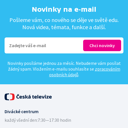
Novinky na e-mail
Pošleme vám, co nového se děje ve světě edu.
Nová videa, témata, funkce a další.
Novinky posíláme jednou za měsíc. Nebudeme vám posílat
žádný spam. Vložením e-mailu souhlasíte se
zpracováním
osobních údajů
.