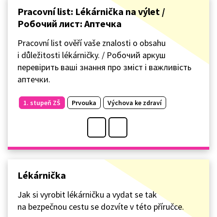
Pracovní list: Lékárnička na výlet /
Робочий лист: Аптечка
Pracovní list ověří vaše znalosti o obsahu
i důležitosti lékárničky. / Робочий аркуш
перевірить ваші знання про зміст і важливість
аптечки.
1. stupeň ZŠ
Prvouka
Výchova ke zdraví
Lékárnička
Jak si vyrobit lékárničku a vydat se tak
na bezpečnou cestu se dozvíte v této příručce.