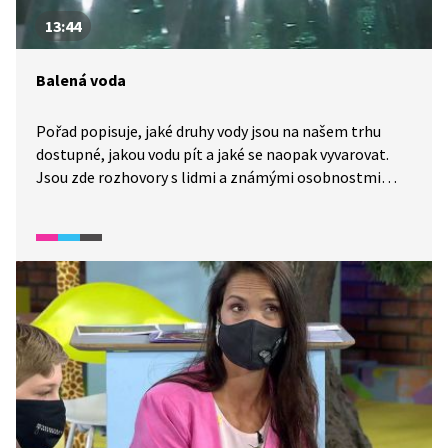
13:44
Balená voda
Pořad popisuje, jaké druhy vody jsou na našem trhu
dostupné, jakou vodu pít a jaké se naopak vyvarovat.
Jsou zde rozhovory s lidmi a známými osobnostmi
o tom, jak dodržují pitný režim. Následují rozhovory
s lékaři, kteří popisují, jaké vodě dát přednost
z hlediska jejího složení.