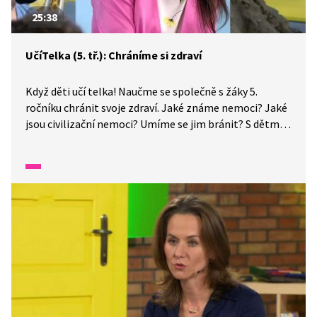
25:38
UčíTelka (5. tř.): Chráníme si zdraví
Když děti učí telka! Naučme se společně s žáky 5.
ročníku chránit svoje zdraví. Jaké známe nemoci? Jaké
jsou civilizační nemoci? Umíme se jim bránit? S dětmi
se zamýšlíme, jak žít zdravě a chránit svoje zdraví.
Vybereme potraviny, které jsou pro náš organismus
prospěšné, odhadneme naši potřebu spánku
a nezapomeneme ani na sportování.