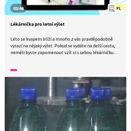
03:46
PL
Lékárnička pro letní výlet
Léto se kvapem blíží a mnoho z vás pravděpodobně
vyrazí na nějaký výlet. Pokud se vydáte na delší cestu,
neměli byste zapomenout vzít si s sebou lékárničku
a hlavně dodržovat pitný režim. Ten za vás klidně
pohlídá chytrý telefon, stačí jen použít správnou
aplikaci.