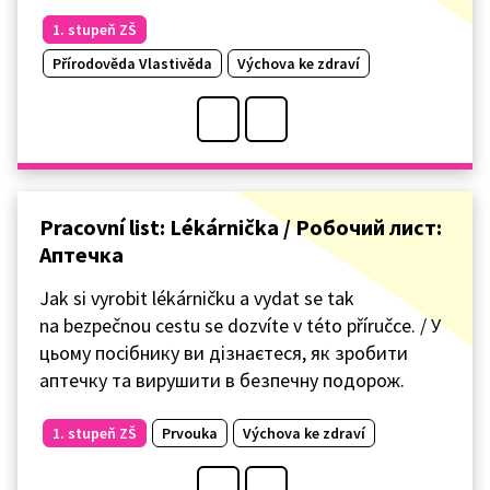
1. stupeň ZŠ
Přírodověda Vlastivěda
Výchova ke zdraví
Pracovní list: Lékárnička / Робочий лист:
Аптечка
Jak si vyrobit lékárničku a vydat se tak
na bezpečnou cestu se dozvíte v této příručce. / У
цьому посібнику ви дізнаєтеся, як зробити
аптечку та вирушити в безпечну подорож.
1. stupeň ZŠ
Prvouka
Výchova ke zdraví