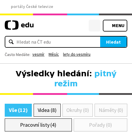
portály České televize
MENU
Hledat
vesmír
Měsíc
lety do vesmíru
Často hledáte:
Výsledky hledání:
pitný
režim
Vše (12)
Videa (8)
Okruhy (0)
Náměty (0)
Pracovní listy (4)
Pořady (0)