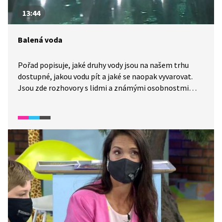
13:44
Balená voda
Pořad popisuje, jaké druhy vody jsou na našem trhu
dostupné, jakou vodu pít a jaké se naopak vyvarovat.
Jsou zde rozhovory s lidmi a známými osobnostmi
o tom, jak dodržují pitný režim. Následují rozhovory
s lékaři, kteří popisují, jaké vodě dát přednost
z hlediska jejího složení.