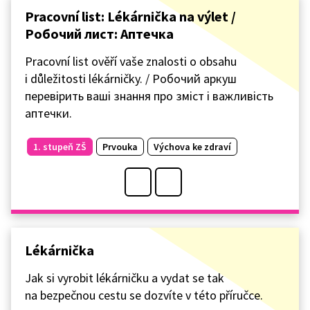
Pracovní list: Lékárnička na výlet /
Робочий лист: Аптечка
Pracovní list ověří vaše znalosti o obsahu
i důležitosti lékárničky. / Робочий аркуш
перевірить ваші знання про зміст і важливість
аптечки.
1. stupeň ZŠ
Prvouka
Výchova ke zdraví
Lékárnička
Jak si vyrobit lékárničku a vydat se tak
na bezpečnou cestu se dozvíte v této příručce.