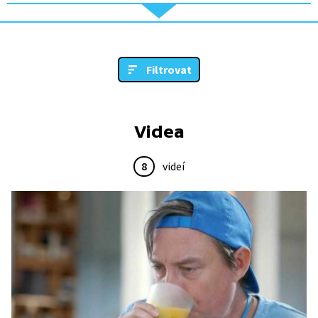
Filtrovat
Videa
8
videí