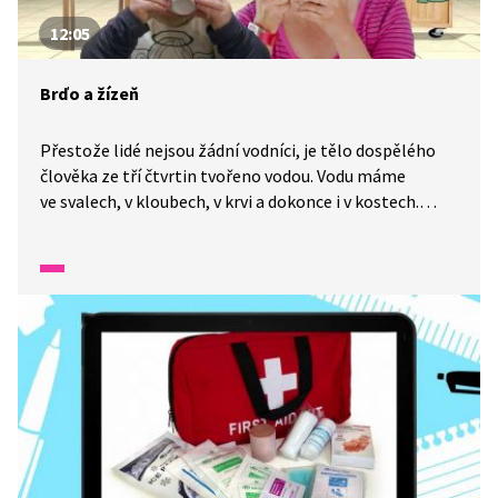
12:05
Brďo a žízeň
Přestože lidé nejsou žádní vodníci, je tělo dospělého
člověka ze tří čtvrtin tvořeno vodou. Vodu máme
ve svalech, v kloubech, v krvi a dokonce i v kostech.
Bez vody by naše tělo chřadlo. A protože během dne
spousta vody z těla odejde například pocením, musíme
ji zase do těla dodat zpátky. Jaký je pro člověka vhodný
pitný režim a jak pijí rostliny? To dnes zajímá Brďa.