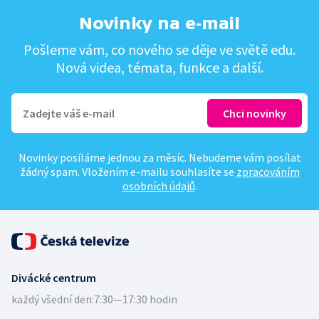
Novinky na e-mail
Pošleme vám, co nového se děje ve světě edu.
Nová videa, témata, funkce a další.
Novinky posíláme jednou za měsíc. Nebudeme vám posílat
žádný spam. Vložením e-mailu souhlasíte se
zpracováním
osobních údajů
.