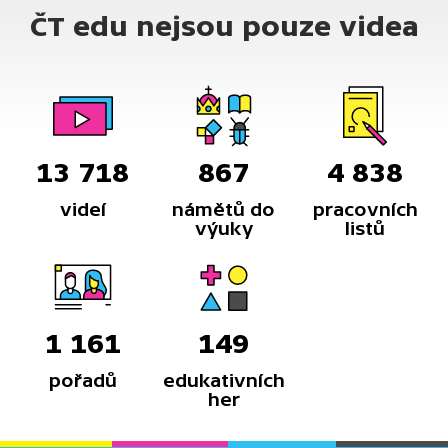
ČT edu nejsou pouze videa
13 718
867
4 838
videí
námětů do
pracovních
výuky
listů
1 161
149
pořadů
edukativních
her