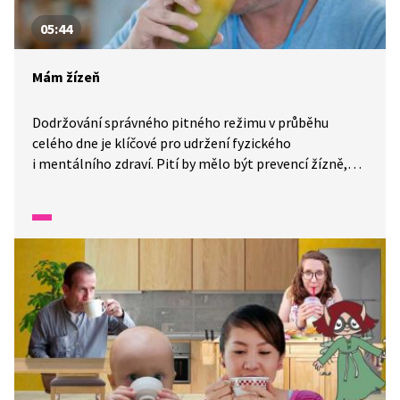
05:44
Mám žízeň
Dodržování správného pitného režimu v průběhu
celého dne je klíčové pro udržení fyzického
i mentálního zdraví. Pití by mělo být prevencí žízně,
nikoli reakcí na ni. Zdravé pití není jen o množství, ale
i o kvalitě přijímaných tekutin. Video se Servácem vám
i žákům ukáže, jak se ke správnému pitnému režimu
postavit.