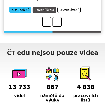
2. stupeň ZŠ
Střední škola
O vzdělávání
ČT edu nejsou pouze videa
13 733
867
4 838
videí
námětů do
pracovních
výuky
listů