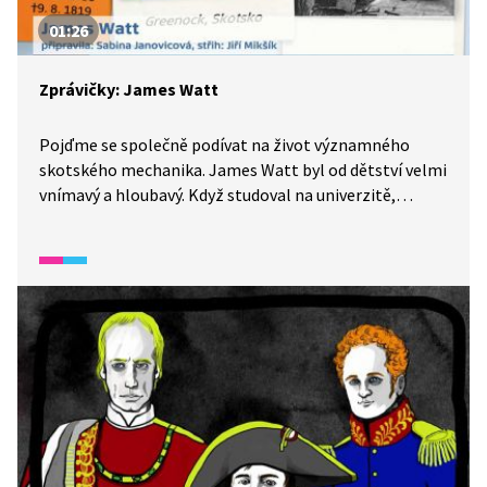
01:26
Zprávičky: James Watt
Pojďme se společně podívat na život významného
skotského mechanika. James Watt byl od dětství velmi
vnímavý a hloubavý. Když studoval na univerzitě,
osudným se mu stala oprava stroje, který se používal
k čerpání vody z dolů. Stroj byl nehospodárný a Watt
přišel s nápadem, že parní stroj musí mít oddělené
chlazení a dvousměrný tlak páry. S parním pohonem
prorazil a ten se stal základem průmyslové revoluce.