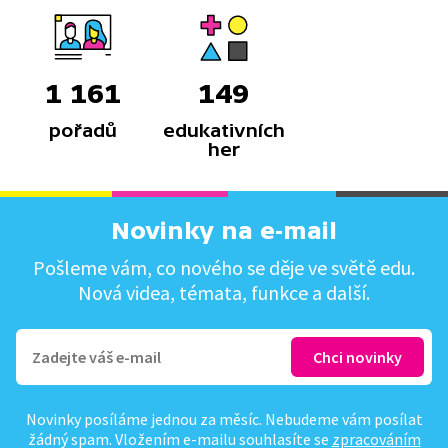
1 161
149
pořadů
edukativních
her
Novinky na e-mail
Pošleme vám, co nového se děje ve světě edu.
Nová videa, témata, funkce a další.
Novinky posíláme jednou za měsíc. Nebudeme vám posílat
žádný spam. Vložením e-mailu souhlasíte se
zpracováním