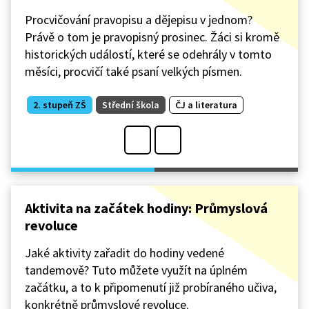
Procvičování pravopisu a dějepisu v jednom?
Právě o tom je pravopisný prosinec. Žáci si kromě
historických událostí, které se odehrály v tomto
měsíci, procvičí také psaní velkých písmen.
2. stupeň ZŠ
Střední škola
ČJ a literatura
Aktivita na začátek hodiny: Průmyslová
revoluce
Jaké aktivity zařadit do hodiny vedené
tandemově? Tuto můžete využít na úplném
začátku, a to k připomenutí již probíraného učiva,
konkrétně průmyslové revoluce.