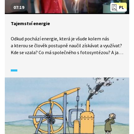
07:19
PL
Tajemství energie
Odkud pochází energie, která je všude kolem nás
a kterou se člověk postupně naučil získávat a využívat?
Kde se vzala? Co má společného s fotosyntézou? A jak
energie souvisí se vznikem civilizací? Z jakých zdrojů
budeme získávat energii v budoucnosti? Dozvíte se
velmi originální formou od známého popularizátora
vědy Michaela Londesborough, kterého určitě znáte
z České televize.