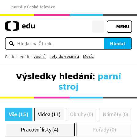
portály České televize
MENU
Hledat
vesmír
lety do vesmíru
Měsíc
Často hledáte:
Výsledky hledání:
parní
stroj
Vše (15)
Videa (11)
Okruhy (0)
Náměty (0)
Pracovní listy (4)
Pořady (0)