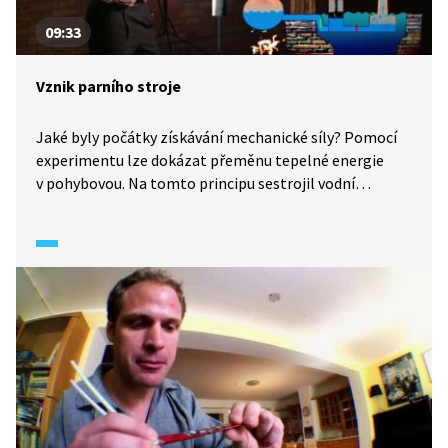
09:33
Vznik parního stroje
Jaké byly počátky získávání mechanické síly? Pomocí
experimentu lze dokázat přeměnu tepelné energie
v pohybovou. Na tomto principu sestrojil vodní
čerpadlo vynálezce Thomas Newcomen. To se stalo
základem pro vznik parního stroje. Jak se tento
vynález zrodil? Možná vás překvapí, že u toho byli
horníci.