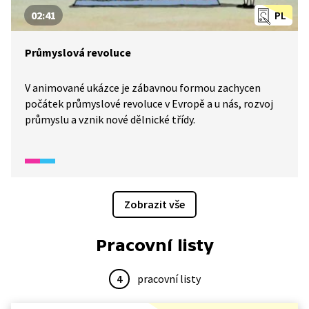
02:41
PL
Průmyslová revoluce
V animované ukázce je zábavnou formou zachycen
počátek průmyslové revoluce v Evropě a u nás, rozvoj
průmyslu a vznik nové dělnické třídy.
Zobrazit vše
Pracovní listy
4
pracovní listy