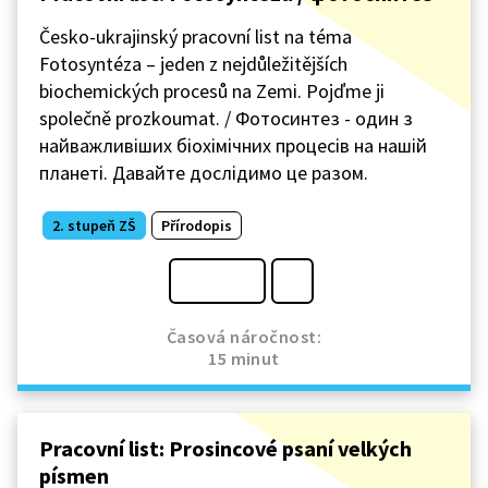
Česko-ukrajinský pracovní list na téma
Fotosyntéza – jeden z nejdůležitějších
biochemických procesů na Zemi. Pojďme ji
společně prozkoumat. / Фотосинтез - один з
найважливіших біохімічних процесів на нашій
планеті. Давайте дослідимо це разом.
2. stupeň ZŠ
Přírodopis
Časová náročnost:
15 minut
Pracovní list: Prosincové psaní velkých
písmen