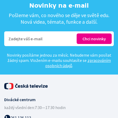
Novinky na e-mail
Pošleme vám, co nového se děje ve světě edu.
Nová videa, témata, funkce a další.
Novinky posíláme jednou za měsíc. Nebudeme vám posílat
žádný spam. Vložením e-mailu souhlasíte se
zpracováním
osobních údajů
.