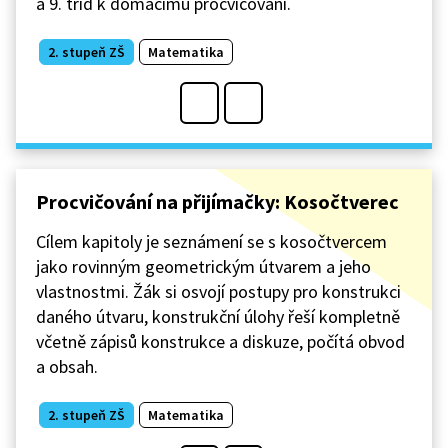
a 9. tříd k domácímu procvičování.
2. stupeň ZŠ
Matematika
Procvičování na přijímačky: Kosočtverec
Cílem kapitoly je seznámení se s kosočtvercem
jako rovinným geometrickým útvarem a jeho
vlastnostmi. Žák si osvojí postupy pro konstrukci
daného útvaru, konstrukční úlohy řeší kompletně
včetně zápisů konstrukce a diskuze, počítá obvod
a obsah.
2. stupeň ZŠ
Matematika