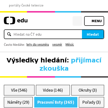
portály České televize
MENU
Hledat
lety do vesmíru
vesmír
Měsíc
Často hledáte:
Výsledky hledání:
přijímací
zkouška
Vše (546)
Videa (146)
Okruhy (3)
Náměty (29)
Pracovní listy (365)
Pořady (3)