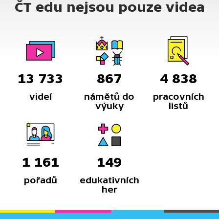
ČT edu nejsou pouze videa
13 733
867
4 838
videí
námětů do
pracovních
výuky
listů
1 161
149
pořadů
edukativních
her