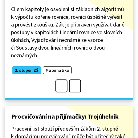
Cílem kapitoly je osvojení si základních algoritmů
k výpočtu kořene rovnice, rovnici úspěšně vyřešit
a provést zkoušku. Žák je připraven využívat dané
postupy v kapitolách Lineární rovnice ve slovních
úlohách, Vyjadřování neznámé ze vzorce
či Soustavy dvou lineárních rovnic o dvou
neznámých.
2. stupeň ZŠ
Matematika
Procvičování na přijímačky: Trojúhelník
Pracovní list slouží především žákům 2. stupně
k domácímu procvičování, může být užitečný také