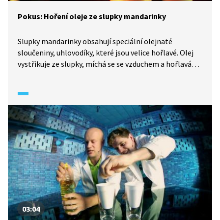
Pokus: Hoření oleje ze slupky mandarinky
Slupky mandarinky obsahují speciální olejnaté
sloučeniny, uhlovodíky, které jsou velice hořlavé. Olej
vystřikuje ze slupky, míchá se se vzduchem a hořlavá
směs se v podobě malých kuliček spaluje.
03:04