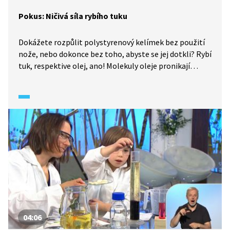
Pokus: Ničivá síla rybího tuku
Dokážete rozpůlit polystyrenový kelímek bez použití
nože, nebo dokonce bez toho, abyste se jej dotkli? Rybí
tuk, respektive olej, ano! Molekuly oleje pronikají
materiálem kelímku a narušují jeho strukturu. Proto se
kelímek rozpadne právě v místě, kde olej zůstal
na hladině vody. Ne každý olej tohle dokáže!
04:06