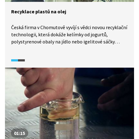
Recyklace plastů na olej
Česká firma v Chomutově vyvíjí s vědci novou recyklační
technologii, která dokáže kelímky od jogurtů,
polystyrenové obaly na jídlo nebo igelitové sáčky
proměnit na olej, ze kterého je možné vyrobit palivo,
nebo další plasty. Jednotka je schopna každý den
zpracovat tunu plastového odpadu, ze které může
vzniknout až 1000 litrů oleje. S unikátním strojem chce
firma vstoupit na trh.
01:15