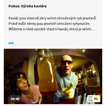
Pokus: Výroba kaviáru
Kaviár jsou vlastně jikry velmi ohrožených ryb jeseterů.
Právě kvůli němu jsou jeseteři ohroženi vyhynutím.
Můžeme si však vyrobit vlastní kaviár, který je velmi
chutný a při jehož výrobě žádnou rybu neohrozíme.
Stačí nějaké ovocné pyré, džus, želatina a olej.
09:48
PL