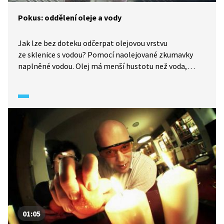
Pokus: oddělení oleje a vody
Jak lze bez doteku odčerpat olejovou vrstvu
ze sklenice s vodou? Pomocí naolejované zkumavky
naplněné vodou. Olej má menší hustotu než voda,
a proto plave na jejím povrchu a je vytlačován
do zkumavky.
01:05