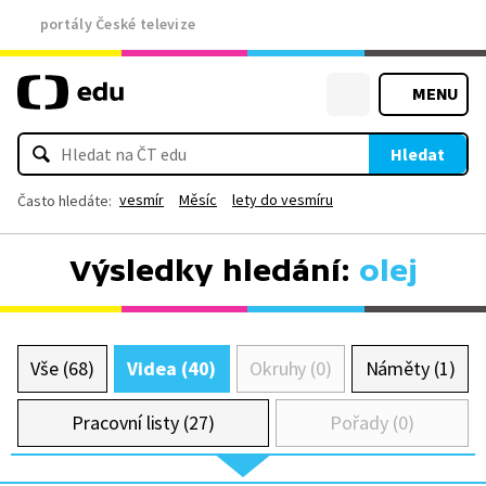
portály České televize
MENU
Hledat
vesmír
Měsíc
lety do vesmíru
Často hledáte:
Výsledky hledání:
olej
Vše (68)
Videa (40)
Okruhy (0)
Náměty (1)
Pracovní listy (27)
Pořady (0)