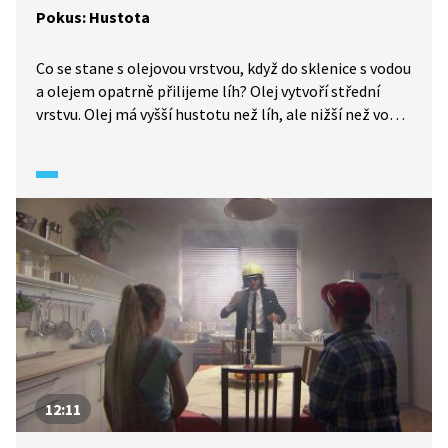
Pokus: Hustota
Co se stane s olejovou vrstvou, když do sklenice s vodou
a olejem opatrně přilijeme líh? Olej vytvoří střední
vrstvu. Olej má vyšší hustotu než líh, ale nižší než voda,
proto bude olej vytvářet střední vrstvu.
12:11