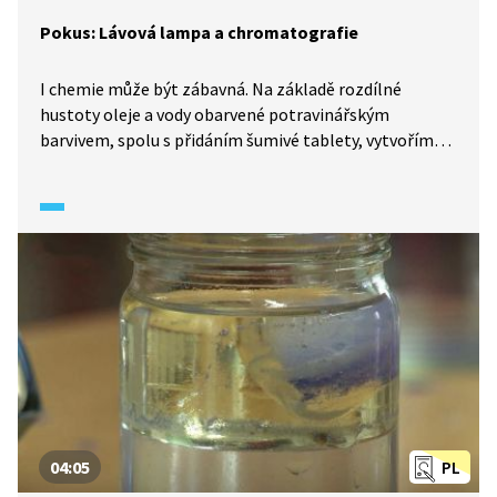
Pokus: Lávová lampa a chromatografie
I chemie může být zábavná. Na základě rozdílné
hustoty oleje a vody obarvené potravinářským
barvivem, spolu s přidáním šumivé tablety, vytvoříme
efekt lávové lampy. V dalším pokusu zjistíme, jaké
barvy obsahuje zelená fixa.
04:05
PL