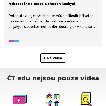
Nebezpečné situace: Nehoda v kuchyni
Pořad ukazuje, co všechno se může přihodit při vaření
bez dozoru rodičů. Je zde názorně předvedeno,
do jakých situací se mohou děti dostat, jak v kontextu
těchto reálných situací reagují a jak by naopak měly
reagovat. V závěru pořadu je i krátký test.
Další videa
ČT edu nejsou pouze videa