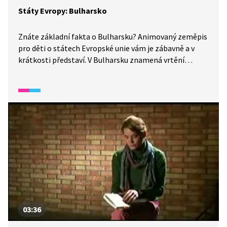
Státy Evropy: Bulharsko
Znáte základní fakta o Bulharsku? Animovaný zeměpis
pro děti o státech Evropské unie vám je zábavně a v
krátkosti představí. V Bulharsku znamená vrtění
hlavou souhlas a mají tu krásnou přírodu a mnoho
rezervací. Hlavní město Sofie je nejvýše položené
hlavní město v Evropě a říká se o něm, že roste, ale
nestárne. Chloubou Bulharska je Růžové údolí, kde se
pěstují růže na výrobu bulharského růžového oleje.
Narodil se tu prý bájný pěvec Orfeus a lidé se tu, díky
zdravé kuchyni, dožívají velmi vysokého věku.
03:36