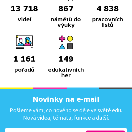
13 718
867
4 838
videí
námětů do
pracovních
výuky
listů
1 161
149
pořadů
edukativních
her
Novinky na e-mail
Pošleme vám, co nového se děje ve světě edu.
Nová videa, témata, funkce a další.