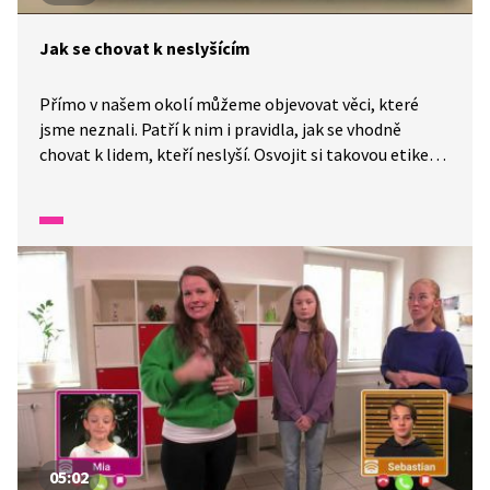
Jak se chovat k neslyšícím
Přímo v našem okolí můžeme objevovat věci, které
jsme neznali. Patří k nim i pravidla, jak se vhodně
chovat k lidem, kteří neslyší. Osvojit si takovou etiketu
může být i docela legrace. Pepa nám vysvětlí základní
pravidla, např. proč je důležité stát k neslyšícímu
čelem, aby viděl na naše ústa, a artikulovat zřetelně
a pomalu.
05:02