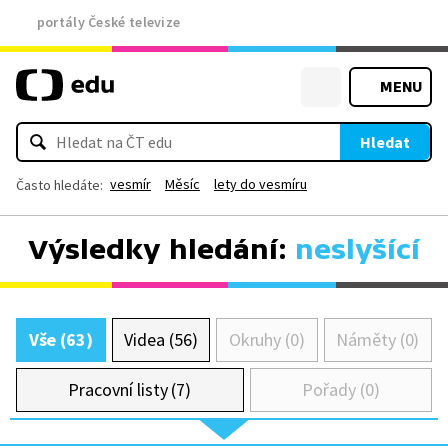
portály České televize
MENU
Hledat
vesmír
Měsíc
lety do vesmíru
Často hledáte:
Výsledky hledání:
neslyšící
Vše (63)
Videa (56)
Okruhy (0)
Náměty (0)
Pracovní listy (7)
Pořady (0)