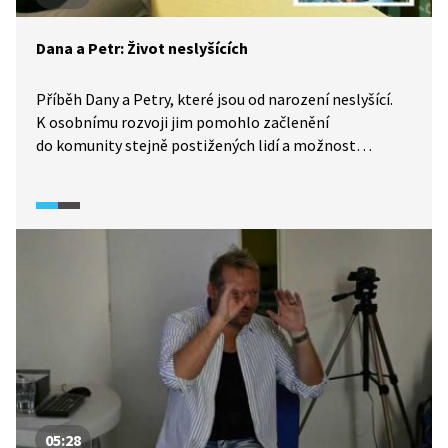
Dana a Petr: Život neslyšících
Příběh Dany a Petry, které jsou od narození neslyšící.
K osobnímu rozvoji jim pomohlo začlenění
do komunity stejně postižených lidí a možnost
věnovat se tomu, co je baví – divadlu. Díky němu se
i seznámily.
05:28