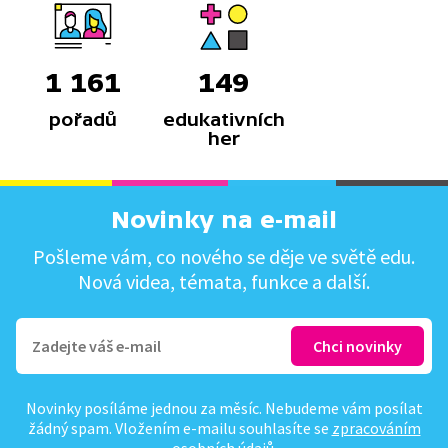
1 161
149
pořadů
edukativních
her
Novinky na e-mail
Pošleme vám, co nového se děje ve světě edu.
Nová videa, témata, funkce a další.
Novinky posíláme jednou za měsíc. Nebudeme vám posílat
žádný spam. Vložením e-mailu souhlasíte se
zpracováním