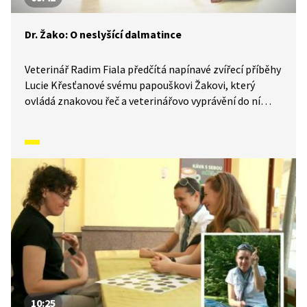
Dr. Žako: O neslyšící dalmatince
Veterinář Radim Fiala předčítá napínavé zvířecí příběhy
Lucie Křesťanové svému papouškovi Žakovi, který
ovládá znakovou řeč a veterinářovo vyprávění do ní
simultánně převádí. Pohádky o zvířátkách tak mohou
sledovat i malí neslyšící. V tomto díle si užijí pohádku
o neslyšící dalmatince, kterou nikdo nechtěl, ale
nakonec se stala hvězdou cirkusu.
10:25