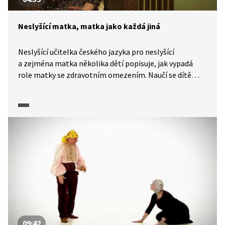
Neslyšící matka, matka jako každá jiná
Neslyšící učitelka českého jazyka pro neslyšící
a zejména matka několika dětí popisuje, jak vypadá
role matky se zdravotním omezením. Naučí se dítě
neslyšících rodičů dříve mluvit, nebo znakovat? A jak
s ním pracovat? Jaký způsobem zdravotní handicap
matky ovlivňuje vzájemný vztah s dětmi?
09:42