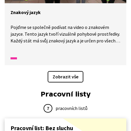
Znakový jazyk
Pojďme se společně podívat na video o znakovém
jazyce. Tento jazyk tvoří vizuálně pohybové prostředky.
Každý stát má svůj znakový jazyk a je určen pro všechny
neslyšící, ale také pro tlumočníky a všechny, kdo
komunikují s neslyšícími. Víte že první písemné známky
o znakovém jazyce pochází už ze 7. století?
Zobrazit vše
Pracovní listy
7
pracovních listů
Pracovní list: Bez sluchu