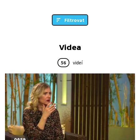
Filtrovat
Videa
56
videí
04:59