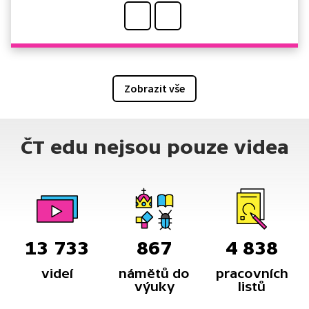
Zobrazit vše
ČT edu nejsou pouze videa
13 733
867
4 838
videí
námětů do
pracovních
výuky
listů