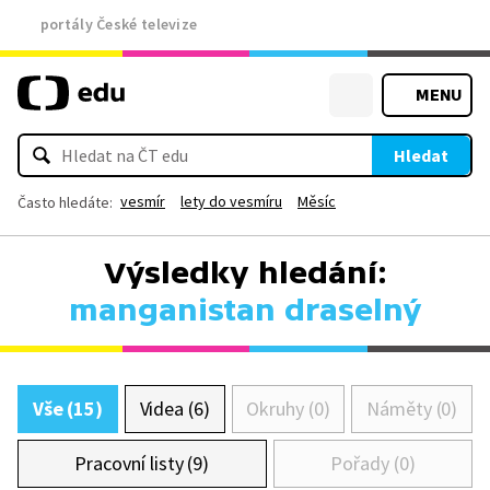
portály České televize
MENU
Hledat
vesmír
lety do vesmíru
Měsíc
Často hledáte:
Výsledky hledání:
manganistan draselný
Vše (15)
Videa (6)
Okruhy (0)
Náměty (0)
Pracovní listy (9)
Pořady (0)