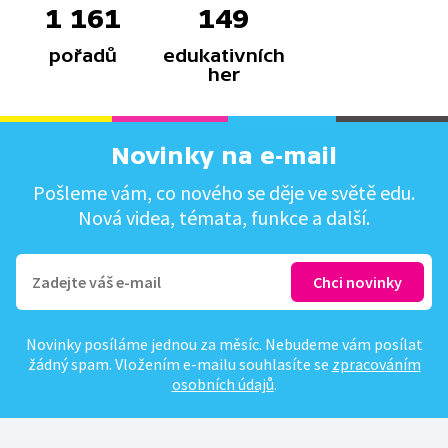
1 161
149
pořadů
edukativních
her
Novinky na e-mail
Pošleme vám, co nového se děje ve světě edu.
Nová videa, témata, funkce a další.
Novinky posíláme jednou za měsíc. Nebudeme vám posílat
žádný spam. Vložením e-mailu souhlasíte se
zpracováním
osobních údajů
.