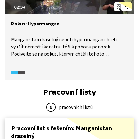
02:34
PL
Pokus: Hypermangan
Manganistan draselný neboli hypermangan chtěli
využít němečtí konstruktéři k pohonu ponorek.
Podívejte se na pokus, kterým chtěli tohoto
dosáhnout. Na druhém pokusu je ukázána prudká
oxidace hypermanganu s glycerolem vypadající jako
sopka.
Pracovní listy
9
pracovních listů
Pracovní list s řešením: Manganistan
draselný