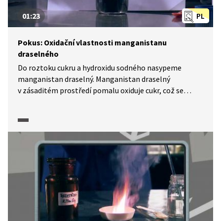
01:23
PL
Pokus: Oxidační vlastnosti manganistanu
draselného
Do roztoku cukru a hydroxidu sodného nasypeme
manganistan draselný. Manganistan draselný
v zásaditém prostředí pomalu oxiduje cukr, což se
projeví barevnou přeměnou na zelený manganan
draselný a hnědý oxid manganičitý.