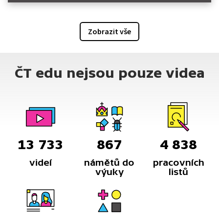
Zobrazit vše
ČT edu nejsou pouze videa
13 733
867
4 838
videí
námětů do
pracovních
výuky
listů