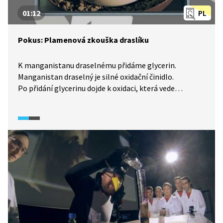
01:12
PL
Pokus: Plamenová zkouška draslíku
K manganistanu draselnému přidáme glycerin.
Manganistan draselný je silné oxidační činidlo.
Po přidání glycerinu dojde k oxidaci, která vede
k následnému vzplanutí, přičemž uvolněné draselné
ionty zbarví plamen do fialova.