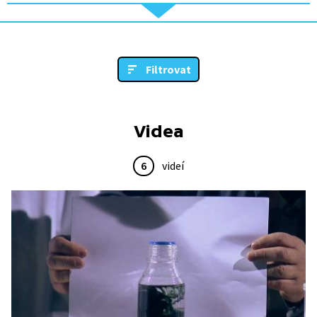
Filtrovat
Videa
6
videí