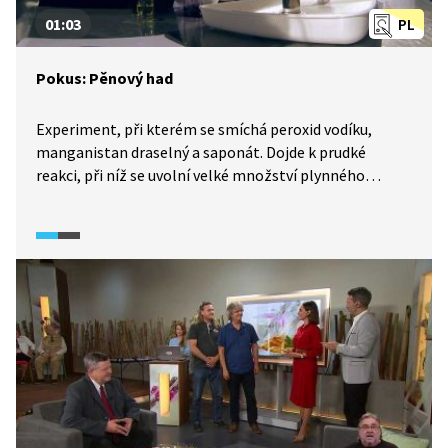
01:03
PL
Pokus: Pěnový had
Experiment, při kterém se smíchá peroxid vodíku,
manganistan draselný a saponát. Dojde k prudké
reakci, při níž se uvolní velké množství plynného
kyslíku. Ten společně se saponátem vytvoří „pěnového
hada“.