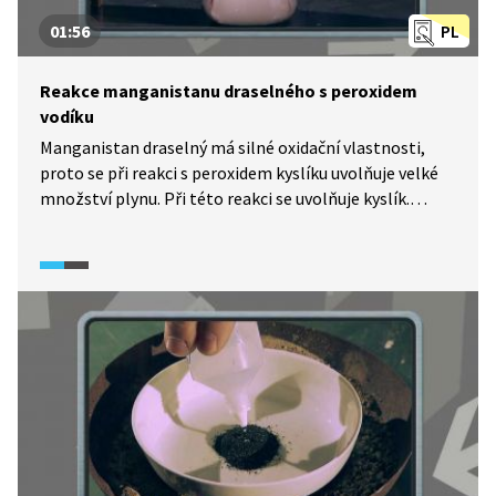
01:56
PL
Reakce manganistanu draselného s peroxidem
vodíku
Manganistan draselný má silné oxidační vlastnosti,
proto se při reakci s peroxidem kyslíku uvolňuje velké
množství plynu. Při této reakci se uvolňuje kyslík.
Přítomnost vznikajícího kyslíku je dokázána
znovuvzplanutím rozžhavené špejle, protože kyslík
podporuje hoření.