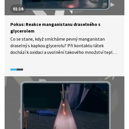
01:16
Pokus: Reakce manganistanu draselného s
glycerolem
Co se stane, když smícháme pevný manganistan
draselný s kapkou glycerolu? Při kontaktu látek
dochází k oxidaci a uvolnění takového množství tepla,
až dojde k samovznícení.