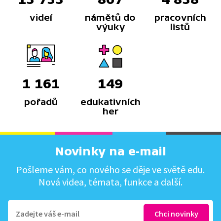
videí
námětů do
pracovních
výuky
listů
1 161
149
pořadů
edukativních
her
Novinky na e-mail
Pošleme vám, co nového se děje ve světě edu.
Nová videa, témata, funkce a další.