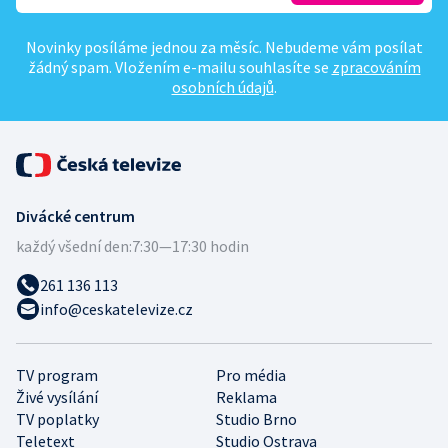
Novinky posíláme jednou za měsíc. Nebudeme vám posílat
žádný spam. Vložením e-mailu souhlasíte se
zpracováním
osobních údajů
.