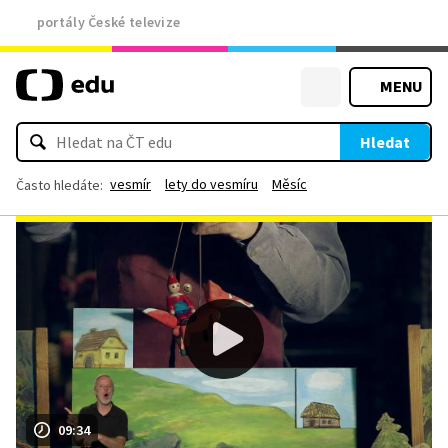
portály České televize
MENU
Hledat
vesmír
lety do vesmíru
Měsíc
Často hledáte:
09:34