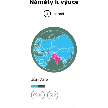
Náměty k výuce
1
námět
Jižní Asie
10
2