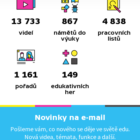
13 733
867
4 838
videí
námětů do
pracovních
výuky
listů
1 161
149
pořadů
edukativních
her
Novinky na e-mail
Pošleme vám, co nového se děje ve světě edu.
Nová videa, témata, funkce a další.