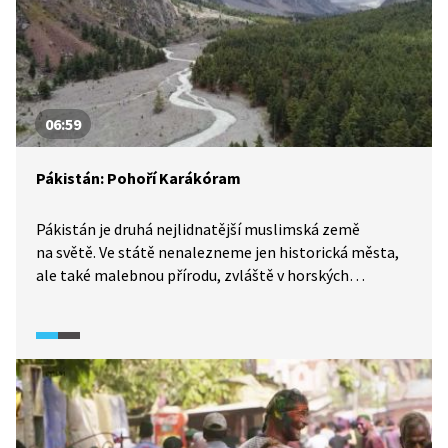
06:59
Pákistán: Pohoří Karákóram
Pákistán je druhá nejlidnatější muslimská země
na světě. Ve státě nenalezneme jen historická města,
ale také malebnou přírodu, zvláště v horských
oblastech. Nejvýznamnějším horským celkem je
pohoří Karákóram, do kterého se vypravíme.
Prohlédneme si národní park Deosai a údolí Naltar
s mnoha jezery, z nichž každé má specifickou barvu
hladiny (například modrou, zelenou, či dokonce
duhovou). Ta jsou jen jedním z důvodů, proč tuto
úchvatnou zemi navštívit.