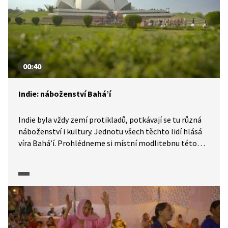
00:40
Indie: náboženství Bahá’í
Indie byla vždy zemí protikladů, potkávají se tu různá
náboženství i kultury. Jednotu všech těchto lidí hlásá
víra Bahá’í. Prohlédneme si místní modlitebnu této
víry, která vítá návštěvníky všech náboženských směrů
k vyjádření lásky mezi Bohem a člověkem.