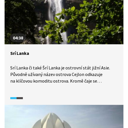
04:38
Srí Lanka
Srí Lanka či také Šrí Lanka je ostrovní stát jižní Asie.
Původně užívaný název ostrova Cejlon odkazuje
na klíčovou komoditu ostrova. Kromě čaje se
v současnosti na Srí Lance zpracovává zejména kaučuk.
Stát oslabují vleklé spory mezi většinovými Sikhálci,
vyznávajícími buddhismus, a menšinovými Tamily, kteří
se hlásí k hinduismu. Jejich nepřátelství přerostlo v 80.
letech 20. století ve vleklou občanskou válku, která
byla ukončena až po přelomu tisíciletí.