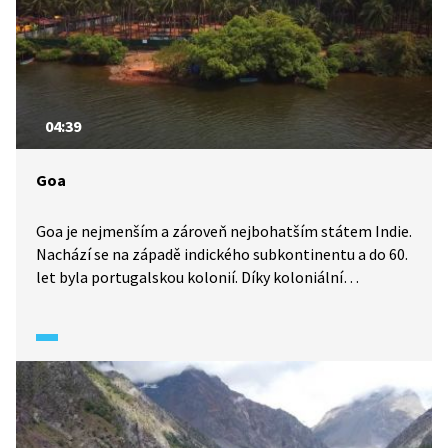
04:39
Goa
Goa je nejmenším a zároveň nejbohatším státem Indie.
Nachází se na západě indického subkontinentu a do 60.
let byla portugalskou kolonií. Díky koloniální
minulosti je značná část obyvatel regionu
křesťanského vyznání.