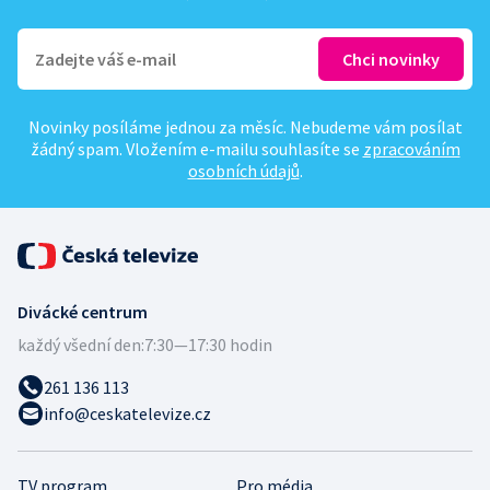
Novinky posíláme jednou za měsíc. Nebudeme vám posílat
žádný spam. Vložením e-mailu souhlasíte se
zpracováním
osobních údajů
.