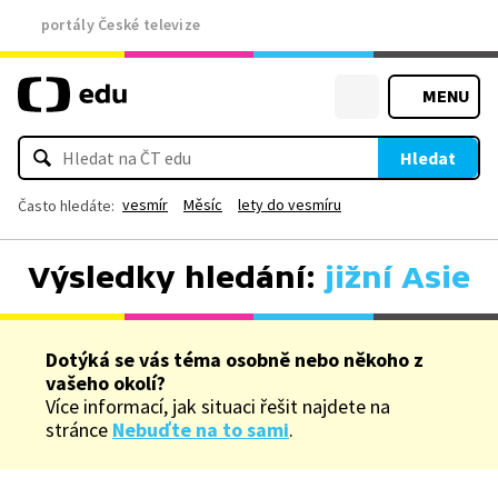
portály České televize
MENU
Hledat
vesmír
Měsíc
lety do vesmíru
Často hledáte:
Výsledky hledání:
jižní Asie
Dotýká se vás téma osobně nebo někoho z
vašeho okolí?
Více informací, jak situaci řešit najdete na
stránce
Nebuďte na to sami
.