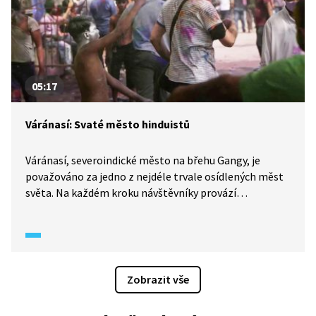
05:17
Váránasí: Svaté město hinduistů
Váránasí, severoindické město na břehu Gangy, je
považováno za jedno z nejdéle trvale osídlených měst
světa. Na každém kroku návštěvníky provází
hinduistické náboženství a jeho tradice. Proto je
Váránasí hinduisty označováno jako „svaté“ město.
Podívejte se s námi, jak vypadá oslava svátku holí,
obdoba našich Velikonoc.
Zobrazit vše