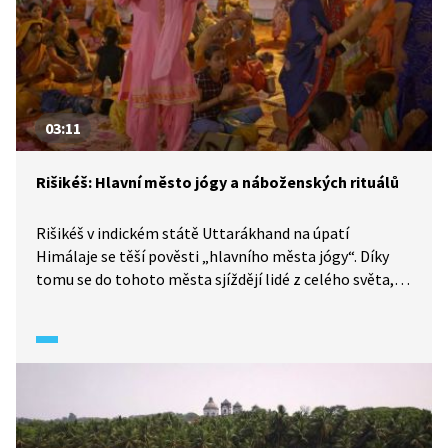
03:11
Rišikéš: Hlavní město jógy a náboženských rituálů
Rišikéš v indickém státě Uttarákhand na úpatí
Himálaje se těší pověsti „hlavního města jógy“. Díky
tomu se do tohoto města sjíždějí lidé z celého světa,
kteří chtějí proniknout do tajů indické spirituality. Jak
takové obřady vypadají, se dozvíme ve videu.