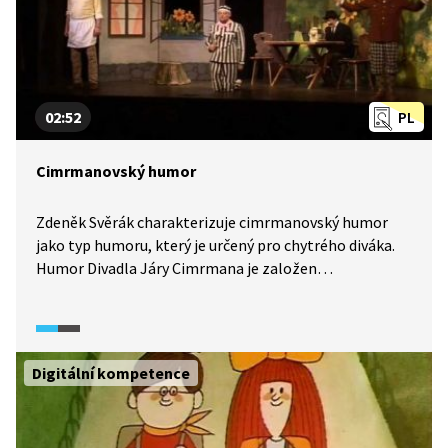
02:52
PL
Cimrmanovský humor
Zdeněk Svěrák charakterizuje cimrmanovský humor
jako typ humoru, který je určený pro chytrého diváka.
Humor Divadla Járy Cimrmana je založen
na základních školních znalostech diváků, možná
proto jsou představení divadla opakovaně vyprodávána.
Digitální kompetence