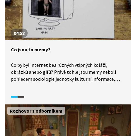
04:58
Co jsou to memy?
Co by byl internet bez různých vtipných koláží,
obrázků anebo gifů? Právě tohle jsou memy neboli
pohledem sociologie jednotky kulturní informace,
které v dnešní době nejčastěji vídáme na internetu
a sociální sítích. Odkud memy vzešly a jakou roli hrají
v komunikaci, vysvětluje pořad What the fact (2024).
Rozhovor s odborníkem