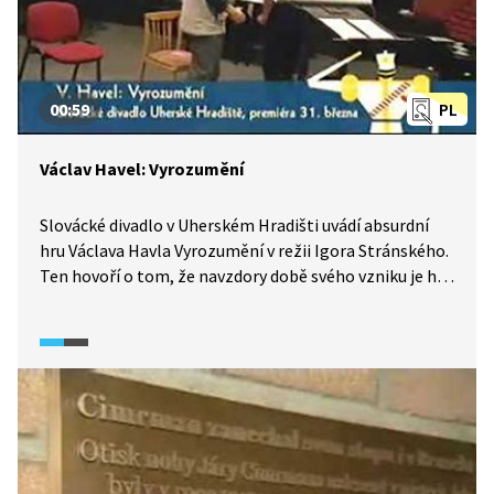
00:59
PL
Václav Havel: Vyrozumění
Slovácké divadlo v Uherském Hradišti uvádí absurdní
hru Václava Havla Vyrozumění v režii Igora Stránského.
Ten hovoří o tom, že navzdory době svého vzniku je hra
velmi aktuální.