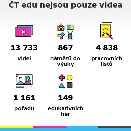
ČT edu nejsou pouze videa
13 733
867
4 838
videí
námětů do
pracovních
výuky
listů
1 161
149
pořadů
edukativních
her