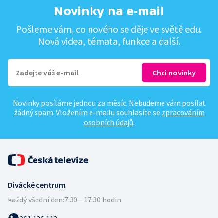
Novinky na e-mail
Pošleme vám, co nového se děje ve světě edu.
Nová videa, témata, funkce a další.
Novinky posíláme jednou za měsíc. Nebudeme vám posílat
žádný spam. Vložením e-mailu souhlasíte se
zpracováním
osobních údajů
.