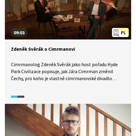
09:03
PL
Zdeněk Svěrák o Cimrmanovi
Cimrmanolog Zdeněk Svěrák jako host pořadu Hyde
Park Civilizace popisuje, jak Jára Cimrman změnil
Čechy, pro koho je vlastně cimrmanovské divadlo
určeno a čím je charakteristický jeho humor. Vysvětluje
zrod postavy Járy Cimrmana a odpovídá i na otázku, jak
Cimrman vypadal.