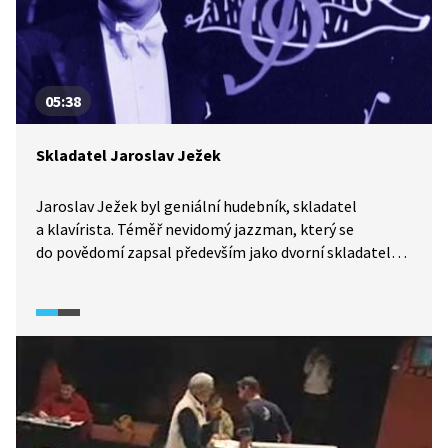
05:38
Skladatel Jaroslav Ježek
Jaroslav Ježek byl geniální hudebník, skladatel
a klavírista. Téměř nevidomý jazzman, který se
do povědomí zapsal především jako dvorní skladatel
Voskovce a Wericha. V roce 2016 by oslavil 110
narozeniny.