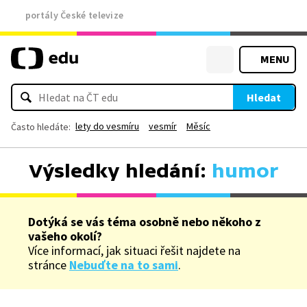
portály České televize
MENU
Hledat
lety do vesmíru
vesmír
Měsíc
Často hledáte:
Výsledky hledání:
humor
Dotýká se vás téma osobně nebo někoho z
vašeho okolí?
Více informací, jak situaci řešit najdete na
stránce
Nebuďte na to sami
.