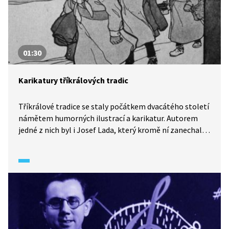
01:30
Karikatury tříkrálových tradic
Tříkrálové tradice se staly počátkem dvacátého století
námětem humorných ilustrací a karikatur. Autorem
jedné z nich byl i Josef Lada, který kromě ní zanechal
i několik pro něj typických obrázků zachycujících
obchůzky tří králů.