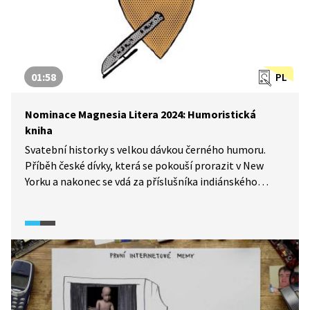
01:58
PL
Nominace Magnesia Litera 2024: Humoristická
kniha
Svatební historky s velkou dávkou černého humoru.
Příběh české dívky, která se pokouší prorazit v New
Yorku a nakonec se vdá za příslušníka indiánského
kmene nebo sbírka povídek, které přináší neotřelou
a mnohoplánovou hru s jazykem i čtenářem? Spolek
Litera uděluje každý rok ceny za nejzajímavější literární
počiny celkem v devíti kategoriích. Jaké tři knihy
v kategorii humoristická kniha se v roce 2024
probojovaly do nominací?