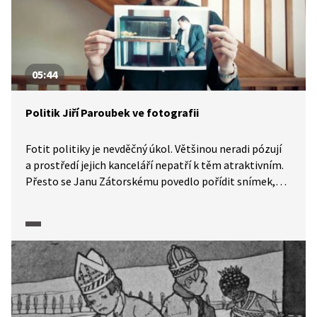
05:44
Politik Jiří Paroubek ve fotografii
Fotit politiky je nevděčný úkol. Většinou neradi pózují
a prostředí jejich kanceláří nepatří k těm atraktivním.
Přesto se Janu Zátorskému povedlo pořídit snímek,
který se stal asi jeho nejznámějším, ačkoli jako
fotoreportér má na kontě zajímavější fotografie. Je
na něm zachycen Jiří Paroubek, výrazný politik
polistopadového období, a využití symboliky
s rybičkami je pro danou dobu velmi výstižné.