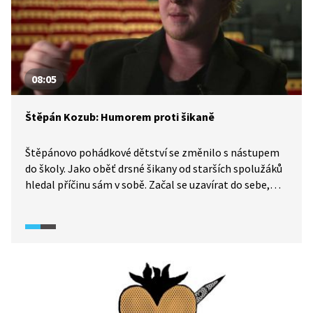
08:05
Štěpán Kozub: Humorem proti šikaně
Štěpánovo pohádkové dětství se změnilo s nástupem
do školy. Jako oběť drsné šikany od starších spolužáků
hledal příčinu sám v sobě. Začal se uzavírat do sebe,
vymýšlel si příběhy a žil ve světě své fantazie. Obraným
mechanismem se mu stal humor a smích, který uměl
ve svých spolužácích vyvolat. O proměně kluka, který
neví, co se sebou, v muže, který dokáže jít za svým
snem, vypráví Štěpán Kozub v ukázce z pořadu 13.
komnata.