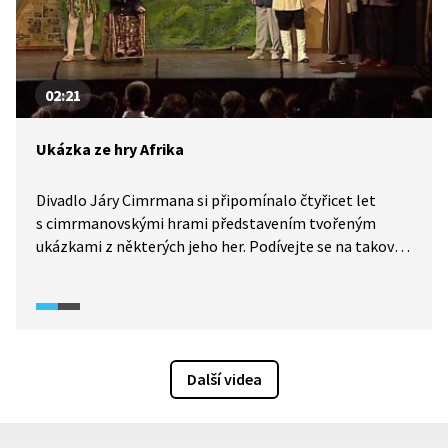
02:21
Ukázka ze hry Afrika
Divadlo Járy Cimrmana si připomínalo čtyřicet let
s cimrmanovskými hrami představením tvořeným
ukázkami z některých jeho her. Podívejte se na takovou
ukázku ze hry Afrika.
Další videa