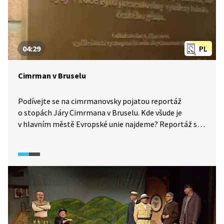
04:29
PL
Cimrman v Bruselu
Podívejte se na cimrmanovsky pojatou reportáž
o stopách Járy Cimrmana v Bruselu. Kde všude je
v hlavním městě Evropské unie najdeme? Reportáž si
všímá zejména významu Cimrmana pro evropské
záležitosti. K velikosti Cimrmana se vyjadřují také
Zdeněk Svěrák a Ladislav Smoljak.