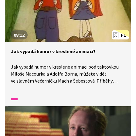
08:12
PL
Jak vypadá humor v kreslené animaci?
Jak vypadá humor v kreslené animaci pod taktovkou
Miloše Macourka a Adolfa Borna, můžete vidět
ve slavném Večerníčku Mach a Šebestová. Příběhy
o žácích 3. B, vzniklé ve Zlatém věku kreslené animace,
spojují hravost a humor s výrazným vizuálem
malovaného pozadí a ultrafánových loutek
vytvořených technikou podmalby.