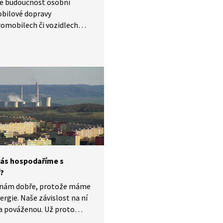
je budoucnost osobní
bilové dopravy
romobilech či vozidlech
ovými palivovými články, co
ejich masovému využití?
te se.
nás hospodaříme s
í?
e nám dobře, protože máme
ergie. Naše závislost na ní
na pováženou. Už proto
se měli soustředit na to,