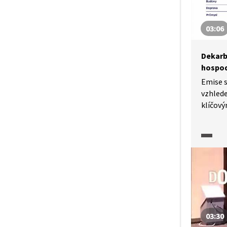
v tom, 
pocháze
03:06
závodů 
uhlí a 
Dekarb
hospod
Emise s
vzhled
klíčový
činnost
v atmos
chceme 
musíme
snížit.
odklon 
a jejic
zdroji 
03:30