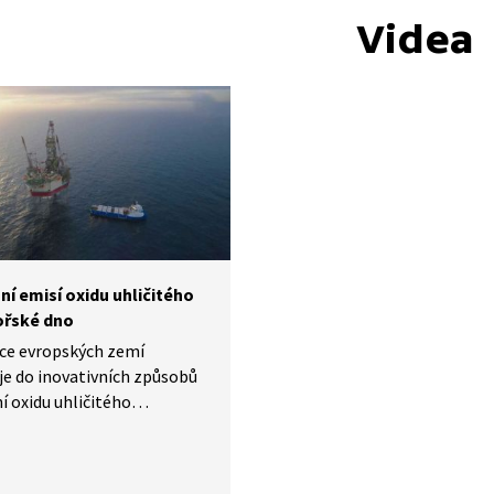
Videa
ní emisí oxidu uhličitého
řské dno
íce evropských zemí
je do inovativních způsobů
í oxidu uhličitého
ých zásobníků. Snaží se tak
své klimatické závazky.
právě spustilo jeden