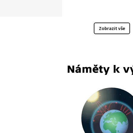
u cenu energii vyrábíme.
něte si názor klimatologa
vatele Václava Cílka
lematiku energetiky u nás
Zobrazit vše
edních 30 let, ale i na dnešní
vize do budoucna v tomto
 hospodářství.
Náměty k v