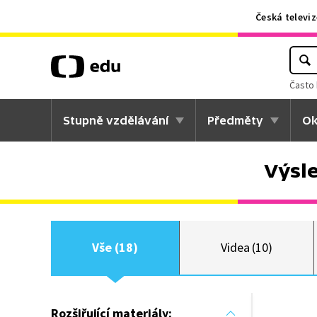
Česká televiz
Často 
Stupně vzdělávání
Předměty
Ok
Výsl
Vše (18)
Videa (10)
Rozšiřující materiály: