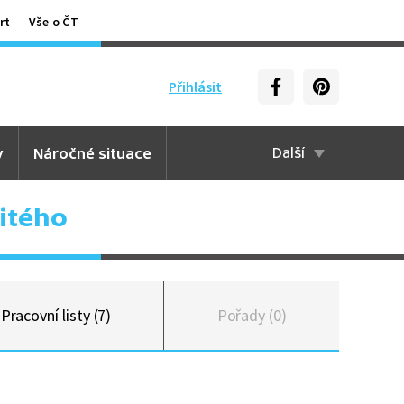
rt
Vše o ČT
Přihlásit
y
Náročné situace
Další
itého
Pracovní listy (7)
Pořady (0)