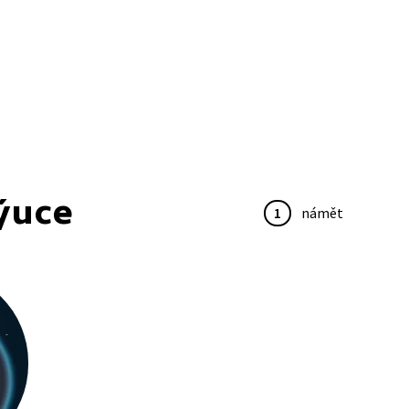
ýuce
1
námět