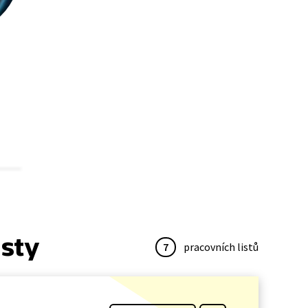
isty
7
pracovních listů