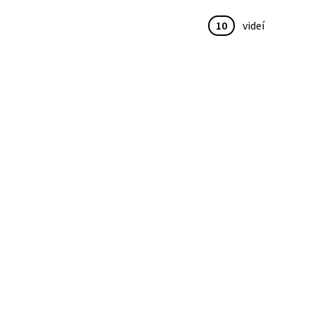
10
videí