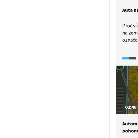
Auta n
Proč ví
na zemn
označov
ekologi
Ve srov
kataly
auta n
znečišť
výhod t
doplně
jsou ty 
02:46
Automo
pohon