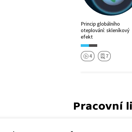
Princip globálního
oteplování: skleníkový
efekt
4
7
Pracovní l