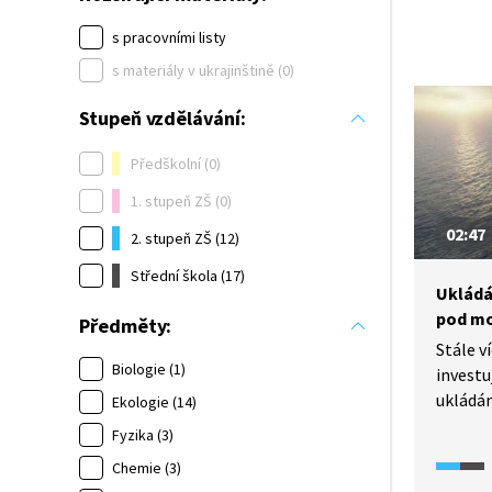
s pracovními listy
s materiály v ukrajinštině (0)
Stupeň vzdělávání:
Předškolní (0)
1. stupeň ZŠ (0)
02:47
2. stupeň ZŠ (12)
Střední škola (17)
Ukládá
pod mo
Předměty:
Stále v
Biologie (1)
investu
ukládán
Ekologie (14)
do různ
Fyzika (3)
splnit 
Chemie (3)
Dánsko 