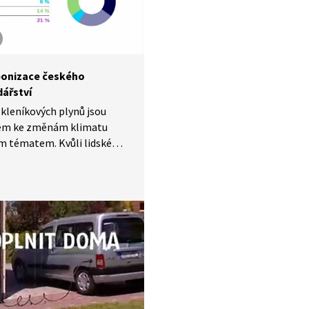
že se zachytí oxid uhličitý
jící z elektráren a jiných
založených na spalování
uloží se hluboko do země.
onizace českého
ářství
kleníkových plynů jsou
em ke změnám klimatu
m tématem. Kvůli lidské
i jejich množství
féře stále roste. Pokud
klimatickou krizi odvrátit,
 tyto emise okamžitě
 Pro Česko to znamená jasný
od spalování fosilních paliv
h nahrazení obnovitelnými
a nízkouhlíkovou výrobou.