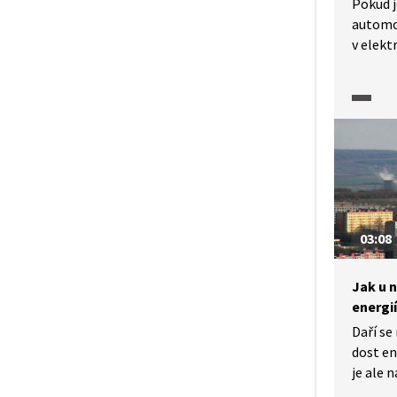
Pokud 
automo
v elekt
s vodík
brání j
Podívej
03:08
Jak u 
energi
Daří s
dost en
je ale 
bychom 