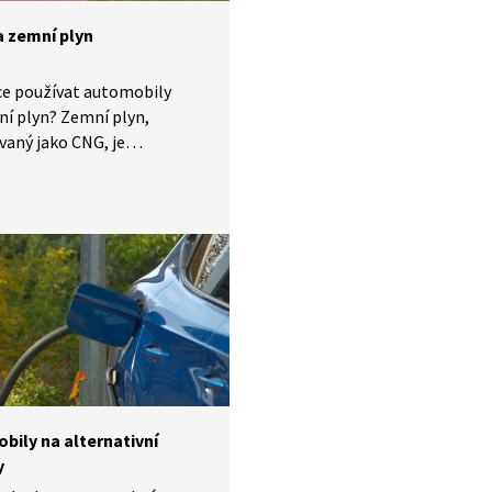
a zemní plyn
ce používat automobily
í plyn? Zemní plyn,
aný jako CNG, je
cké a spolehlivé palivo.
nání s moderními
zátory běžných automobilů,
a zemní plyn minimálně
ují ovzduší. Jednou z dalších
ohoto paliva je možnost
ní nádrže přímo doma. Jaké
další?
bily na alternativní
y