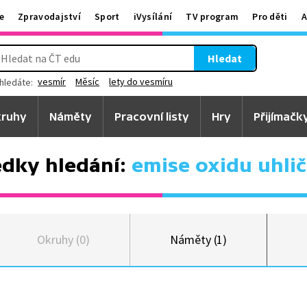
e
Zpravodajství
Sport
iVysílání
TV program
Pro děti
A
Hledat
vesmír
Měsíc
lety do vesmíru
hledáte:
ruhy
Náměty
Pracovní listy
Hry
Přijímačk
edky hledání:
emise oxidu uhlič
Okruhy (0)
Náměty (1)