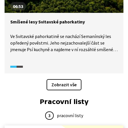
06:53
Smíšené lesy Svitavské pahorkatiny
Ve Svitavské pahorkatině se nachází Semanínský les
opředený pověstmi. Jeho nejzachovalejší část se
jmenuje Psí kuchyně a najdeme v ní rozsáhlé smíšené
porosty v čele s buky a smrky. Díky ochraně tohoto
území v podobě vyhlášení přírodní rezervace zde
můžeme sledovat přirozený koloběh lesa. Pojďte se
podívat s námi.
Zobrazit vše
Pracovní listy
3
pracovní listy