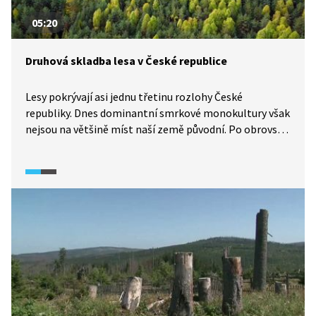
05:20
Druhová skladba lesa v České republice
Lesy pokrývají asi jednu třetinu rozlohy České
republiky. Dnes dominantní smrkové monokultury však
nejsou na většině míst naší země původní. Po obrovské
kůrovcové kalamitě posledních let se však situace
českých lesů výrazně proměňuje a druhová skladba
nově vysázených lesů je výrazně bohatší.