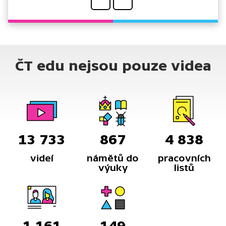
ČT edu nejsou pouze videa
13 733
867
4 838
videí
námětů do
pracovních
výuky
listů
1 161
149