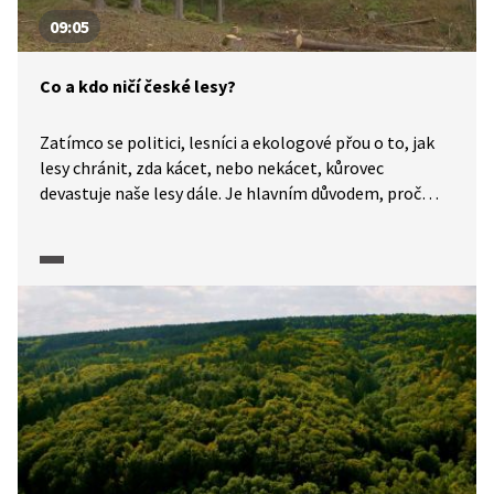
09:05
Co a kdo ničí české lesy?
Zatímco se politici, lesníci a ekologové přou o to, jak
lesy chránit, zda kácet, nebo nekácet, kůrovec
devastuje naše lesy dále. Je hlavním důvodem, proč
stále bojujeme s kůrovcem, příliš pomalá proměna
smrkové monokultury na druhově pestřejší lesy? Proč
lesníci mluví o apokalypse?