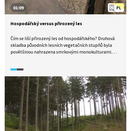
01:09
PL
Hospodářský versus přirozený les
Čím se liší přirozený les od hospodářského? Druhová
skladba původních lesních vegetačních stupňů byla
povětšinou nahrazena smrkovými monokulturami.
Především v nižších polohách, kde by se přirozeně
vyskytovaly doubravy, bučiny či lužní lesy, znamená
tato změna ztrátu biodiverzity a obranyschopnosti
proti škůdcům, jako je kůrovec.