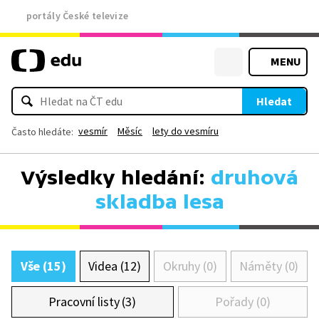
portály České televize
MENU
Hledat
vesmír
Měsíc
lety do vesmíru
Často hledáte:
Výsledky hledání:
druhová
skladba lesa
Vše (15)
Videa (12)
Okruhy (0)
Náměty (0)
Pracovní listy (3)
Pořady (0)