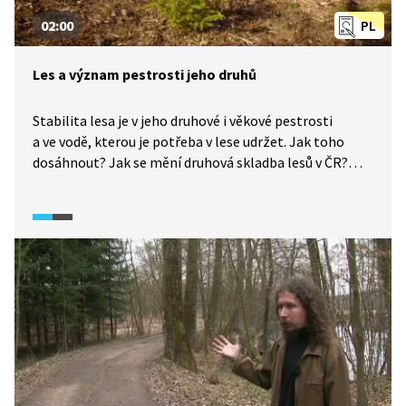
02:00
PL
Les a význam pestrosti jeho druhů
Stabilita lesa je v jeho druhové i věkové pestrosti
a ve vodě, kterou je potřeba v lese udržet. Jak toho
dosáhnout? Jak se mění druhová skladba lesů v ČR?
Proč se ustupuje od jednodruhových plantáží, tak jak je
známe v minulosti? A jak můžete pomoci i vy?