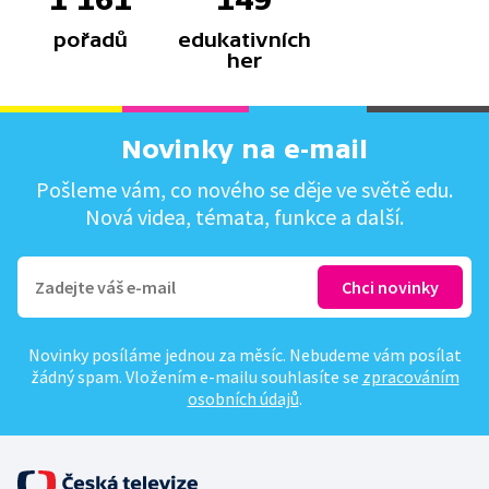
pořadů
edukativních
her
Novinky na e-mail
Pošleme vám, co nového se děje ve světě edu.
Nová videa, témata, funkce a další.
Novinky posíláme jednou za měsíc. Nebudeme vám posílat
žádný spam. Vložením e-mailu souhlasíte se
zpracováním
osobních údajů
.