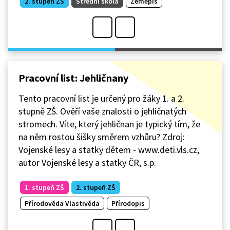
2. stupeň ZŠ
Střední škola
Zeměpis
Pracovní list: Jehličnany
Tento pracovní list je určený pro žáky 1. a 2.
stupně ZŠ. Ověří vaše znalosti o jehličnatých
stromech. Víte, který jehličnan je typický tím, že
na něm rostou šišky směrem vzhůru? Zdroj:
Vojenské lesy a statky dětem - www.deti.vls.cz,
autor Vojenské lesy a statky ČR, s.p.
1. stupeň ZŠ
2. stupeň ZŠ
Přírodověda Vlastivěda
Přírodopis