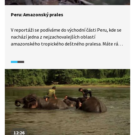
Peru: Amazonský prales
V reportáži se podíváme do východní části Peru, kde se
nachází jedna z nejzachovalejších oblastí
amazonského tropického deštného pralesa. Máte rádi
opičky? Prozkoumáme život vysoko v korunách stromů
i v bylinném patře pralesa. Vydáme se také na noční
dobrodružnou výpravu do džungle.
12:26