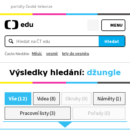
portály České televize
MENU
Hledat
Měsíc
vesmír
lety do vesmíru
Často hledáte:
Výsledky hledání:
džungle
Vše (12)
Videa (8)
Okruhy (0)
Náměty (1)
Pracovní listy (3)
Pořady (0)