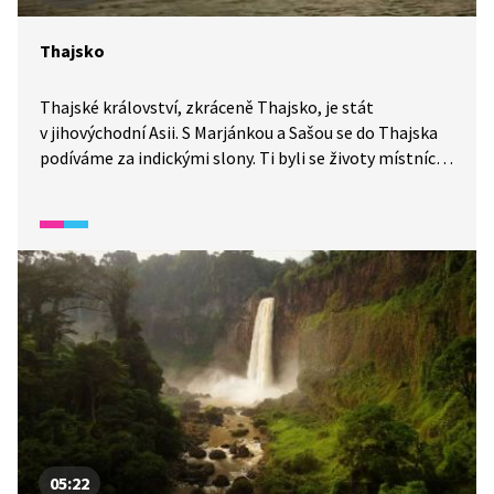
Thajsko
Thajské království, zkráceně Thajsko, je stát
v jihovýchodní Asii. S Marjánkou a Sašou se do Thajska
podíváme za indickými slony. Ti byli se životy místních
lidí vždy spjati, ale vzhledem k nešetrnému zacházení
a také kvůli pytlákům začaly jejich počty rychle klesat.
Dnes se situace výrazně zlepšila. V Thajsku nalezneme
mnoho sloních rezervací a můžeme začít tuto zemi
dokonce označovat za sloní ráj. Thajsko ale není jen
o slonech.
05:22