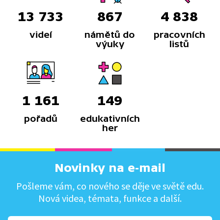
13 733
867
4 838
videí
námětů do
pracovních
výuky
listů
1 161
149
pořadů
edukativních
her
Novinky na e-mail
Pošleme vám, co nového se děje ve světě edu.
Nová videa, témata, funkce a další.