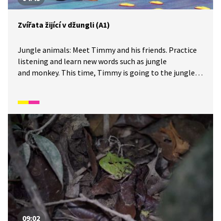
Zvířata žijící v džungli (A1)
Jungle animals: Meet Timmy and his friends. Practice
listening and learn new words such as jungle
and monkey. This time, Timmy is going to the jungle
to get to know all the wild animals. Do you know what
a safari is? Timmy and his friends will show you
everything. Seznamte se s Timmym a jeho kamarády.
Procvičte si poslech a naučte se nová slovíčka, jako
například jungle a monkey. Tentokrát se Timmy vydal
do džungle, aby poznal všechna divoká zvířata. Víte, co
je to safari? Timmy vám se svými kamarády vše ukáže.
09:02