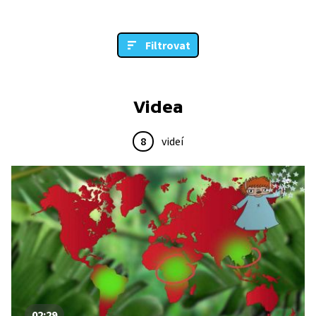
Filtrovat
Videa
8
videí
02:29