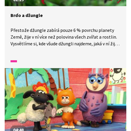
Brďo a džungle
Přestože džungle zabírá pouze 6 % povrchu planety
Země, žije v ní více než polovina všech zvířat a rostlin.
Vysvětlíme si, kde všude džungli najdeme, jaká v ní žijí
zvířata a jak nazýváme její lidské obyvatele. Dozvíme se
také, jak působením člověka džungle trpí.
04:48