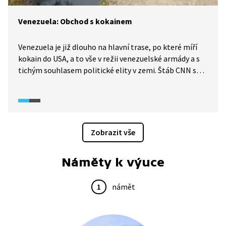
Venezuela: Obchod s kokainem
Venezuela je již dlouho na hlavní trase, po které míří
kokain do USA, a to vše v režii venezuelské armády a s
tichým souhlasem politické elity v zemi. Štáb CNN se
v roce 2019 vydal po stopách pašeráckých tras ukrytých
hluboko v džungli.
Zobrazit vše
Náměty k výuce
1
námět