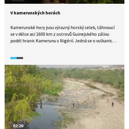
V kamerunských horách
Kamerunské hory jsou výrazný horský celek, táhnoucí
se v délce asi 1600 km z ostrovů Guinejského zálivu
podél hranic Kamerunu s Nigérií. Jedná se o vulkanické
pohoří, jehož nejvyšší horou je Kamerunská hora (4095
m), která se zvedá asi dvacet kilometrů od pobřeží.
Světově proslulý je i místní vodopád Ekom Nkam, který
patří k největším vodopádům Afriky. Právě zde byl
v roce 1984 natáčen příběh Tarzana.
02:20