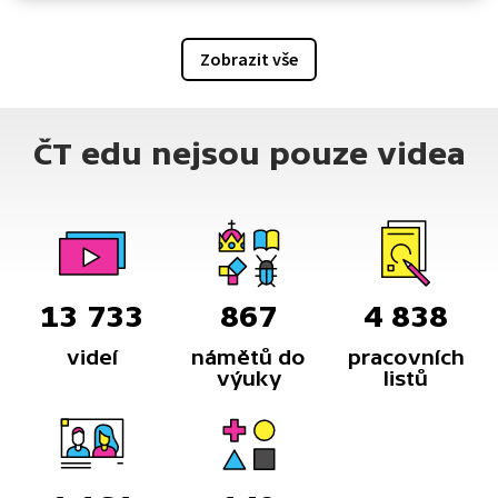
Zobrazit vše
ČT edu nejsou pouze videa
13 733
867
4 838
videí
námětů do
pracovních
výuky
listů