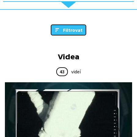
Filtrovat
Videa
43
videí