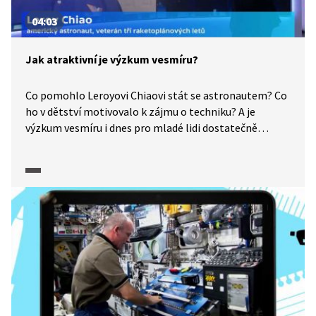
04:03
Jak atraktivní je výzkum vesmíru?
Co pomohlo Leroyovi Chiaovi stát se astronautem? Co
ho v dětství motivovalo k zájmu o techniku? A je
výzkum vesmíru i dnes pro mladé lidi dostatečně
atraktivní a motivující? Astronaut NASA Leroy Chiao
v rozhovoru s redaktorem ČT Danielem Stachem
hovoří o své snaze popularizovat vesmírný výzkum.
Jako spoluzakladatel a šéf One Orbit využívá vlastní
příběhy, aby nabídl nejen odborné veřejnosti jiný
pohled na známá témata.