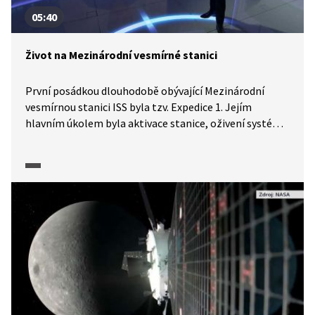
05:40
Život na Mezinárodní vesmírné stanici
První posádkou dlouhodobě obývající Mezinárodní
vesmírnou stanici ISS byla tzv. Expedice 1. Jejím
hlavním úkolem byla aktivace stanice, oživení systémů
a zabezpečení spojení se zásobovacími loděmi.
Poslechněte si, co řešili astronauti Sergej Krikaljov
a Bill Shepherd při prvním vstupu na vesmírnou stanici.
Kdo z nich tam byl první? Astronaut NASA Leroy Chiao
v rozhovoru s redaktorem ČT Danielem Stachem dále
hovoří o tom, jak se podoba stanice během doby
proměnila, proč na svou zatím poslední cestu letěl
ruskou lodí Sojuz i jaké druhy experimentů, a ne nutně
vždy vědecké, se na vesmírné stanici prováděly.