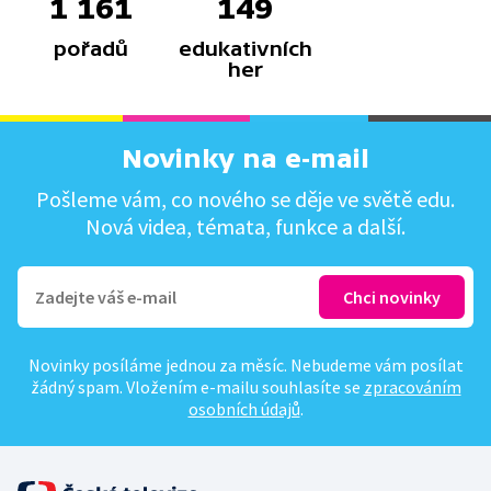
1 161
149
pořadů
edukativních
her
Novinky na e-mail
Pošleme vám, co nového se děje ve světě edu.
Nová videa, témata, funkce a další.
Novinky posíláme jednou za měsíc. Nebudeme vám posílat
žádný spam. Vložením e-mailu souhlasíte se
zpracováním
osobních údajů
.