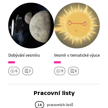
Dobývání vesmíru
Vesmír v tematické výuce
6
3
9
8
Pracovní listy
14
pracovních listů