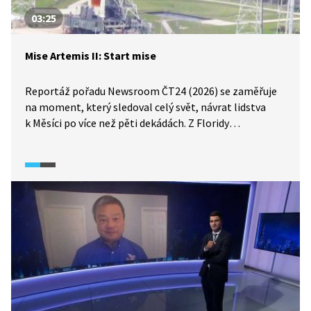
03:25
Mise Artemis II: Start mise
Reportáž pořadu Newsroom ČT24 (2026) se zaměřuje
na moment, který sledoval celý svět, návrat lidstva
k Měsíci po více než pěti dekádách. Z Floridy
odstartovala mise Artemis II. Dozvíme se, jak
o přípravě a průběhu mise informovala světová média
a jak probíhaly její první okamžiky.