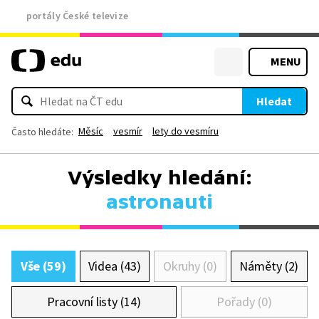
portály České televize
MENU
Hledat
Měsíc
vesmír
lety do vesmíru
Často hledáte:
Výsledky hledání:
astronauti
Vše (59)
Videa (43)
Okruhy (0)
Náměty (2)
Pracovní listy (14)
Pořady (0)