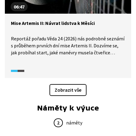
06:47
Mise Artemis II: Návrat lidstva k Měsíci
Reportáž pořadu Věda 24 (2026) nás podrobně seznámí
s průběhem prvních dní mise Artemis II. Dozvíme se,
jak probíhal start, jaké manévry musela čtveřice
astronautů provádět nebo s jakými technickými
potížemi se během mise musela vypořádat.
Zobrazit vše
Náměty k výuce
2
náměty