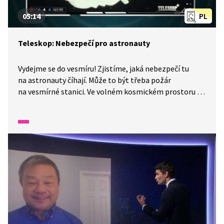
05:14
PL
Teleskop: Nebezpečí pro astronauty
Vydejme se do vesmíru! Zjistíme, jaká nebezpečí tu
na astronauty číhají. Může to být třeba požár
na vesmírné stanici. Ve volném kosmickém prostoru je
může ohrozit třeba kosmické smetí nebo kosmické
záření.