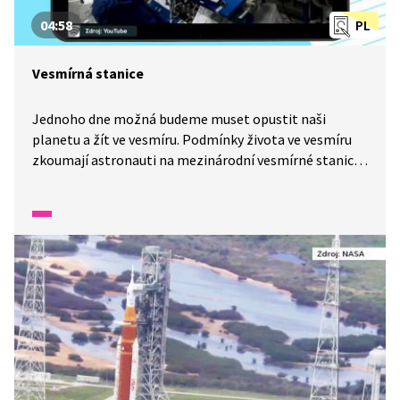
04:58
PL
Vesmírná stanice
Jednoho dne možná budeme muset opustit naši
planetu a žít ve vesmíru. Podmínky života ve vesmíru
zkoumají astronauti na mezinárodní vesmírné stanici,
která obíhá Zemi. Co všechno zahrnuje život
astronauta na stanici? To se dozvíte v reportáži
z Wifiny.