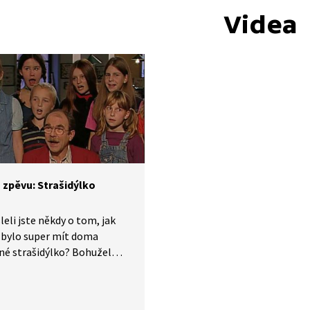
Videa
 zpěvu: Strašidýlko
eli jste někdy o tom, jak
 bylo super mít doma
né strašidýlko? Bohužel
í úplně možné, ale můžeme
m alespoň zazpívat. Písničku
 oblíbená skladatelská