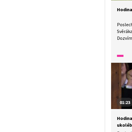
Hodina
Poslec
Svěráka
Dozvíme
proč je
pohádc
slyšet?
Honza 
společ
01:23
Hodina
ukolé