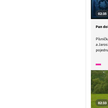
02:35
Pan do
Písničk
a Jaros
pojedn
starom
zlidověl
zapomně
neváhej
a násle
02:33