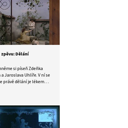
 Jaroslav Uhlíř a Zdeněk
 Tak si ji společně
ejme.
 zpěvu: Dělání
hněme si píseň Zdeňka
 a Jaroslava Uhlíře. V ní se
že právě dělání je lékem
hny trable. Zachraňme
 vyžeňme smutky
čně si zazpívejme!
te, v které pohádce jsme
uto písničku slyšet?