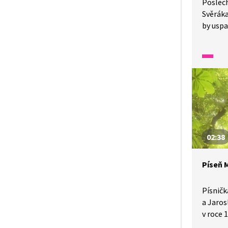
Poslec
Svěráka
by usp
a slunc
Ale pok
dozvíme
lesních
o nich 
02:38
Píseň 
Písničk
a Jarosl
v roce 
mléčného