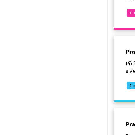
1. 
Pra
Přeč
a Ve
2. 
Pra