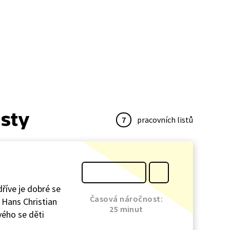
isty
7
pracovních listů
dříve je dobré se
Časová náročnost:
 Hans Christian
25 minut
vého se děti