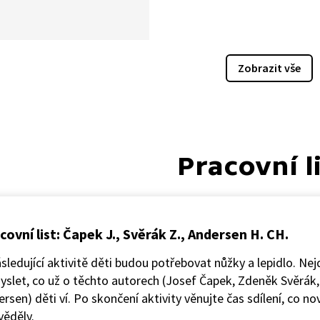
e dětí dodnes. Znáte ji i vy?
e, neváhejte si ji pustit,
e vám chytlavá melodie brzy
 pod kůži.
Zobrazit vše
Pracovní l
covní list: Čapek J., Svěrák Z., Andersen H. CH.
sledující aktivitě děti budou potřebovat nůžky a lepidlo. Nej
slet, co už o těchto autorech (Josef Čapek, Zdeněk Svěrák,
rsen) děti ví. Po skončení aktivity věnujte čas sdílení, co no
věděly.