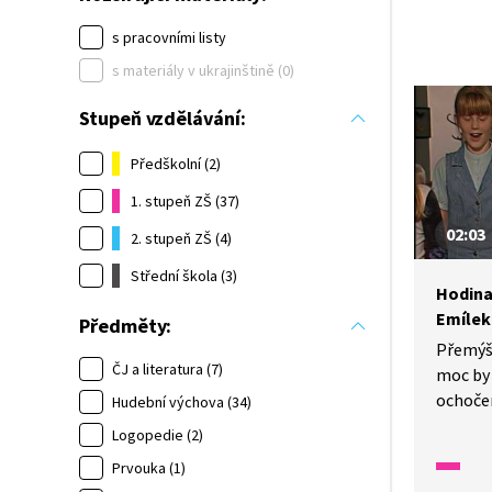
s pracovními listy
s materiály v ukrajinštině (0)
Stupeň vzdělávání:
Předškolní (2)
1. stupeň ZŠ (37)
02:03
2. stupeň ZŠ (4)
Střední škola (3)
Hodina
Emílek
Předměty:
Přemýšl
ČJ a literatura (7)
moc by
ochoče
Hudební výchova (34)
to nen
Logopedie (2)
si o to
Prvouka (1)
napsala