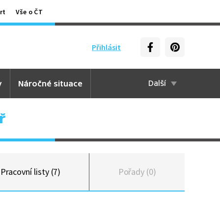
rt
Vše o ČT
Přihlásit
y
Náročné situace
Další
ř
Pracovní listy (7)
Pořady (0)