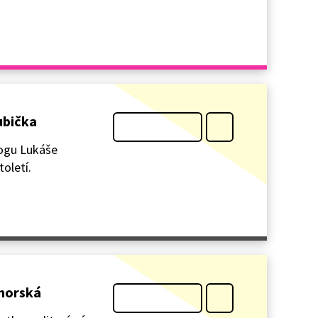
ubička
logu Lukáše
toletí.
ohorská