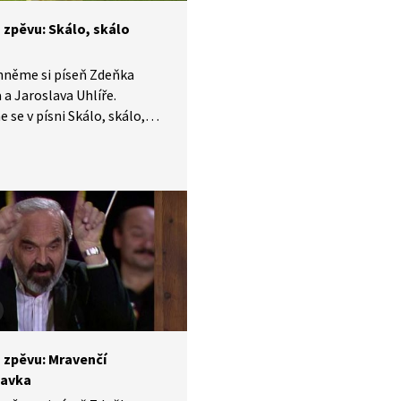
 zpěvu: Skálo, skálo
hněme si píseň Zdeňka
 a Jaroslava Uhlíře.
 se v písni Skálo, skálo,
 lásky málo? Ve které
e jsme tuto píseň mohli
 Jsme chytří nebo nám
napoví? Zazpívejme si
ně!
 zpěvu: Mravenčí
bavka