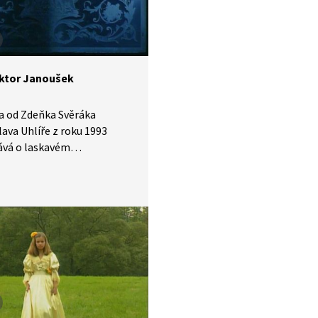
ktor Janoušek
a od Zdeňka Svěráka
lava Uhlíře z roku 1993
ává o laskavém
ódním lékaři a už téměř
a. Pokud jste ji už
li nebo ji neznáte vůbec,
te si ji pustit, poslechnout
dně také zazpívat.