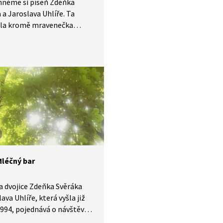
hněme si píseň Zdeňka
 a Jaroslava Uhlíře. Ta
ala kromě mravenečka
e i pořádného dospěláka.
ud nás ukolébavka neuspí,
 se něco málo ze života
 mravenců. Alespoň to, co si
myslíme my lidé.
Mléčný bar
a dvojice Zdeňka Svěráka
ava Uhlíře, která vyšla již
1994, pojednává o návštěvě
 baru. A zpívají si ji