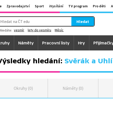
e
Zpravodajství
Sport
iVysílání
TV program
Pro děti
A
Hledat
vesmír
lety do vesmíru
Měsíc
hledáte:
ruhy
Náměty
Pracovní listy
Hry
Přijímačk
Výsledky hledání:
Svěrák a Uhlí
Okruhy (0)
Náměty (0)