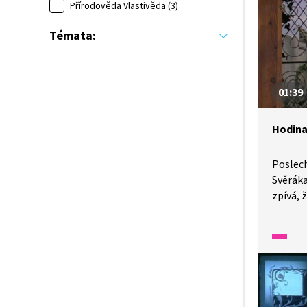
dvojice
Přírodověda Vlastivěda (3)
Svěrák.
Témata:
zazpív
01:39
Hodina
Poslec
Svěráka
zpívá, 
na všec
úsměv,
a spole
Uhodne
mohli t