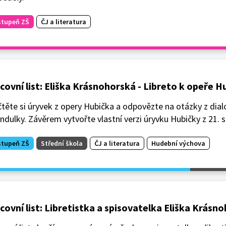
stupeň ZŠ
ČJ a literatura
covní list: Eliška Krásnohorská - Libreto k opeře H
těte si úryvek z opery Hubička a odpovězte na otázky z dia
ndulky. Závěrem vytvořte vlastní verzi úryvku Hubičky z 21. s
stupeň ZŠ
Střední škola
ČJ a literatura
Hudební výchova
covní list: Libretistka a spisovatelka Eliška Krásn