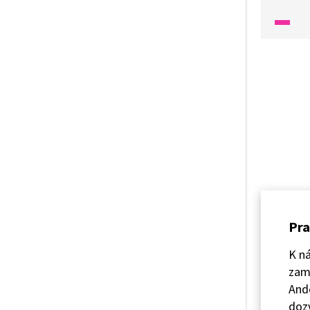
generac
Pokud n
jistě s
dostane
Pra
K ná
zamy
Ande
doz