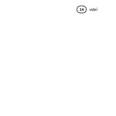
34
videí