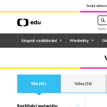
Česká televiz
Často 
Stupně vzdělávání
Předměty
Ok
Vše (41)
Videa (34)
Rozšiřující materiály: