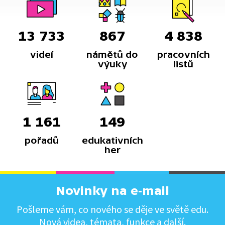
13 733
867
4 838
videí
námětů do
pracovních
výuky
listů
1 161
149
pořadů
edukativních
her
Novinky na e-mail
Pošleme vám, co nového se děje ve světě edu.
Nová videa, témata, funkce a další.