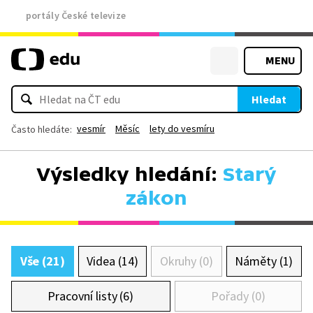
portály České televize
MENU
Hledat
vesmír
Měsíc
lety do vesmíru
Často hledáte:
Výsledky hledání:
Starý
zákon
Vše (21)
Videa (14)
Okruhy (0)
Náměty (1)
Pracovní listy (6)
Pořady (0)