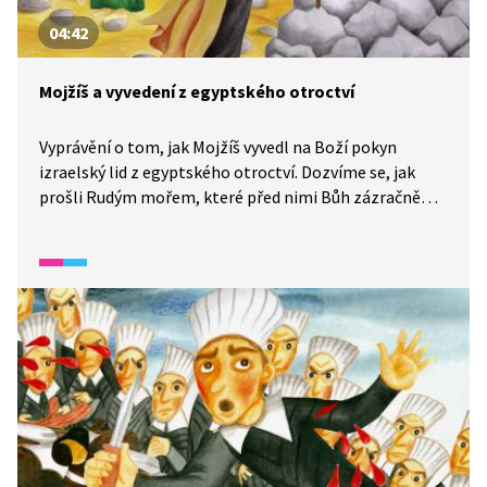
04:42
Mojžíš a vyvedení z egyptského otroctví
Vyprávění o tom, jak Mojžíš vyvedl na Boží pokyn
izraelský lid z egyptského otroctví. Dozvíme se, jak
prošli Rudým mořem, které před nimi Bůh zázračně
rozdělil, jak Bůh zajistil lidu potravu a co je to mana.
A proč to vlastně není důležité? I to se dozvíme.