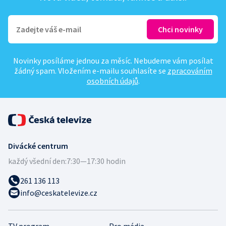
Novinky posíláme jednou za měsíc. Nebudeme vám posílat
žádný spam. Vložením e-mailu souhlasíte se
zpracováním
osobních údajů
.