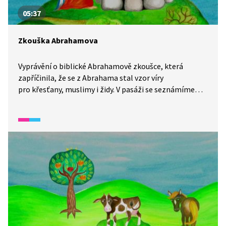
05:37
Zkouška Abrahamova
Vyprávění o biblické Abrahamově zkoušce, která
zapříčinila, že se z Abrahama stal vzor víry
pro křesťany, muslimy i židy. V pasáži se seznámíme
s osudem Abrahama a jeho jediného syna Izáka.
Podíváme se také na chrámovou horu, která je
posvátným místem hned pro několik náboženství
a kde se podle židů a křesťanů začal psát příběh celého
lidstva.