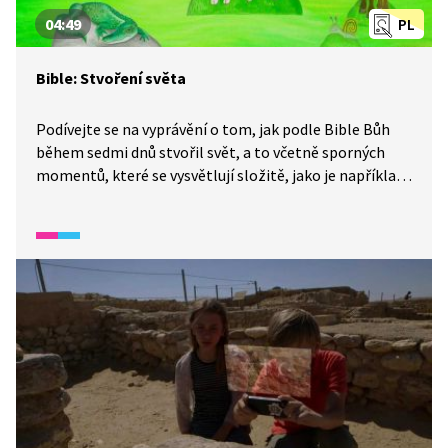
04:49
PL
Bible: Stvoření světa
Podívejte se na vyprávění o tom, jak podle Bible Bůh
během sedmi dnů stvořil svět, a to včetně sporných
momentů, které se vysvětlují složitě, jako je například
délka dne před stvořením Slunce. To přece určuje, kdy
končí a začíná den.