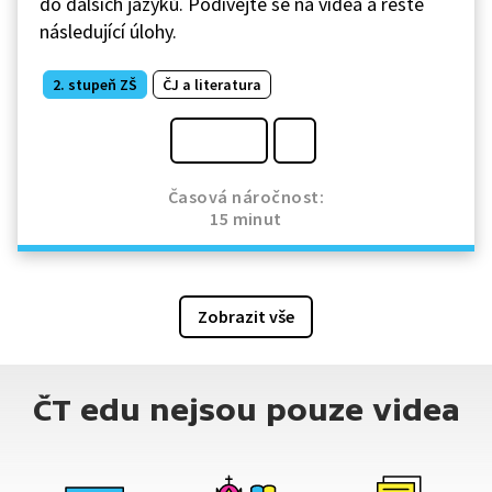
do dalších jazyků. Podívejte se na videa a řešte
následující úlohy.
2. stupeň ZŠ
ČJ a literatura
Časová náročnost:
15 minut
Zobrazit vše
ČT edu nejsou pouze videa