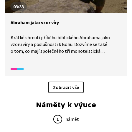
03:33
Abraham jako vzor víry
Krátké shrnutí příběhu biblického Abrahama jako
vzoru víry a poslušnosti k Bohu. Dozvíme se také
o tom, co mají společného tři monoteistická
náboženství, krom toho, že všechna věří v jednoho
boha (křesťanství, judaismus, islám). A co to vlastně
znamená víra a co je její podstatou? I to se dozvíme.
Zobrazit vše
Náměty k výuce
1
námět