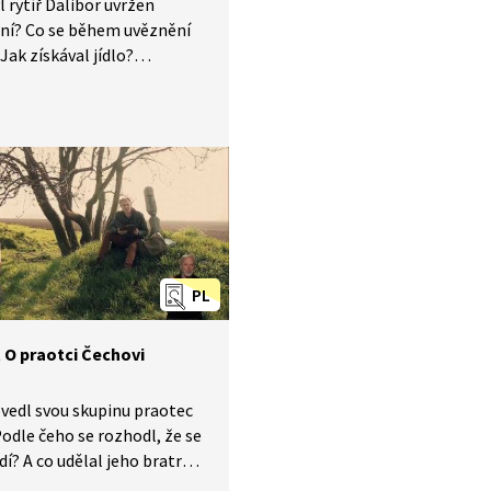
l rytíř Dalibor uvržen
ní? Co se během uvěznění
 Jak získával jídlo?
hejte vyprávění ze Starých
 pověstí, které je
eno do znakového jazyka
yšící.
PL
 O praotci Čechovi
vedl svou skupinu praotec
odle čeho se rozhodl, že se
dí? A co udělal jeho bratr
oslouchejte vyprávění