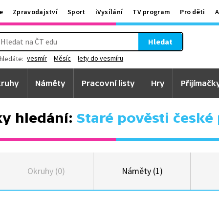
e
Zpravodajství
Sport
iVysílání
TV program
Pro děti
A
Hledat
vesmír
Měsíc
lety do vesmíru
hledáte:
ruhy
Náměty
Pracovní listy
Hry
Přijímačk
y hledání:
Staré pověsti české 
Okruhy (0)
Náměty (1)