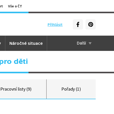
rt
Vše o ČT
Přihlásit
y
Náročné situace
Další
pro děti
Pracovní listy (9)
Pořady (1)