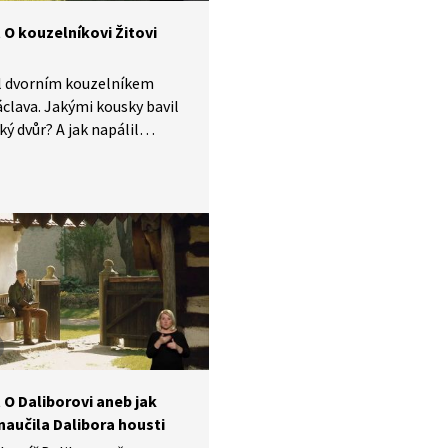
 O kouzelníkovi Žitovi
yl dvorním kouzelníkem
áclava. Jakými kousky bavil
ký dvůr? A jak napálil
íky od vévody z Bavorska?
bránil při napadení?
hejte vyprávění ze Starých
 českých, které je
eno do znakového jazyka.
 O Daliborovi aneb jak
naučila Dalibora housti