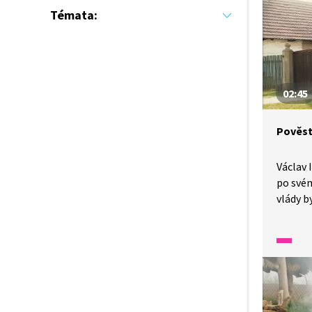
Poslouc
Témata:
pověstí
tlumoč
02:45
Pověst 
Václav 
po svém
vlády 
uprchno
do jeho
sehrály
Zuzana? 
odvděči
ze Star
tlumoč