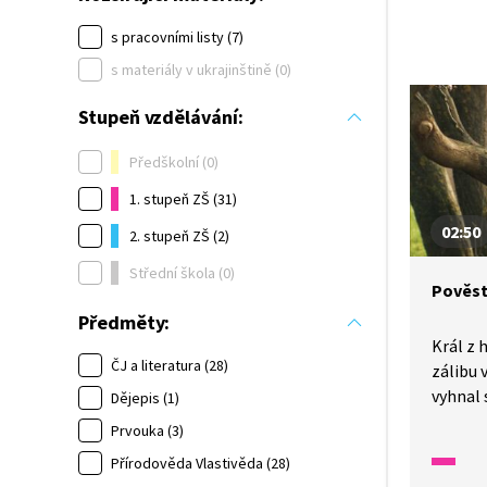
s pracovními listy (7)
s materiály v ukrajinštině (0)
Stupeň vzdělávání:
Předškolní (0)
1. stupeň ZŠ (31)
02:50
2. stupeň ZŠ (2)
Střední škola (0)
Pověst
Předměty:
Král z 
ČJ a literatura (28)
zálibu 
vyhnal 
Dějepis (1)
děťátko
Prvouka (3)
dostalo
Přírodověda Vlastivěda (28)
pověst