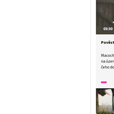
tlumoč
03:30
Pověst
Macocha
na územ
čeho do
podle p
za krut
a nenáv
vyprávě
českých
do znak