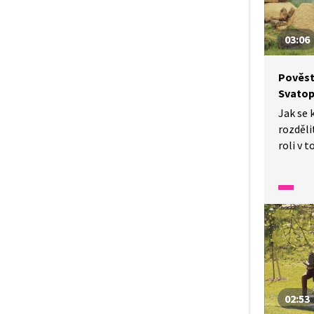
03:06
Pověst
Svatop
Jak se 
rozděli
roli v 
A jak t
Poslouc
českých
tlumoč
pro nesl
02:53