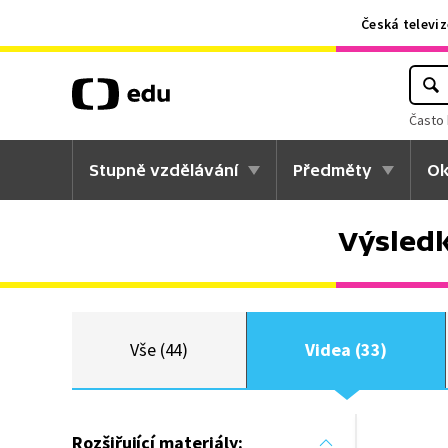
Česká televiz
Často 
Stupně vzdělávání
Předměty
Ok
Výsledk
Vše (44)
Videa (33)
Rozšiřující materiály: