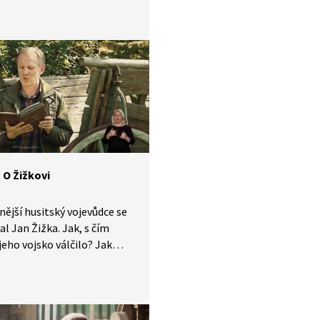
ých pověstí českých, které je
eno do znakového jazyka
yšící.
 O Žižkovi
nější husitský vojevůdce se
l Jan Žižka. Jak, s čím
 jeho vojsko válčilo? Jak
ce obelstil své nepřátele
Sudoměře? A jak přišel
 Poslouchejte vyprávění
ých pověstí českých, které je