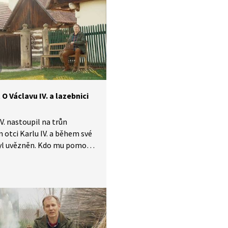
hejte vyprávění ze Starých
 českých, které je
eno do znakového jazyka.
O Václavu IV. a lazebnici
IV. nastoupil na trůn
 otci Karlu IV. a během své
byl uvězněn. Kdo mu pomohl
ut a vrátit se zpátky
 sídla? A jakou roli v tom
 lázně a krásná lazebnice
A jak se jí za to král
l? Poslouchejte vyprávění
ých pověstí českých, které je
eno do znakového jazyka.