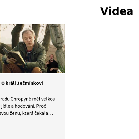
Videa
 O králi Ječmínkovi
hradu Chropyně měl velkou
v jídle a hodování. Proč
svou ženu, která čekala
? Podle čeho narozené dítě
 jméno? A kdy ho podle
i můžeme čekat?