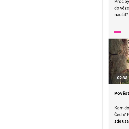
Proč by
do věze
naučil?
Poslouc
českých
tlumoč
pro nesl
02:38
Pověst
Kam do
Čech? P
zde usa
Lech? P