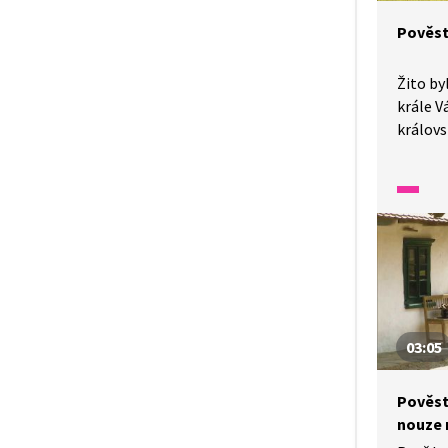
Pověst
Žito b
krále V
královs
kouzeln
Jak se 
Poslouc
pověstí
tlumoč
03:05
Pověst
nouze 