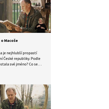
eno do znakového jazyka.
 o Macoše
 je nejhlubší propastí
í České republiky. Podle
stala své jméno? Co se
ověsti kolem ní odehrálo
ý příběh plný zoufalství
isti? Poslouchejte
ní ze Starých pověstí
, které je tlumočeno
ového jazyka.