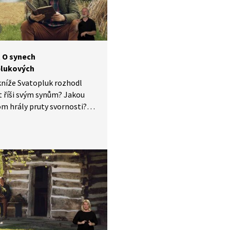
 O synech
lukových
kníže Svatopluk rozhodl
t říši svým synům? Jakou
tom hrály pruty svornosti?
o nakonec s říší dopadlo?
hejte vyprávění ze Starých
 pověstí, které je
eno do znakového jazyka
yšící.