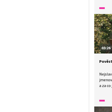
ze Star
tlumoč
pro nesl
03:26
Pověst
Nejslav
jmenova
a za co
vojevůd
poblíž 
o zrak?
ze Star