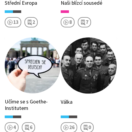
Střední Evropa
Naši blízcí sousedé
13
2
8
7
Učíme se s Goethe-
Válka
Institutem
4
6
26
0