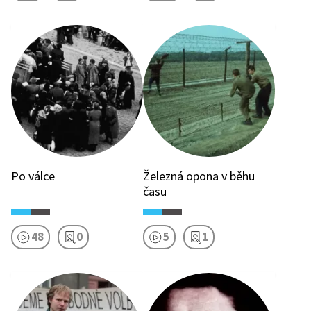
Po válce
Železná opona v běhu
času
48
0
5
1