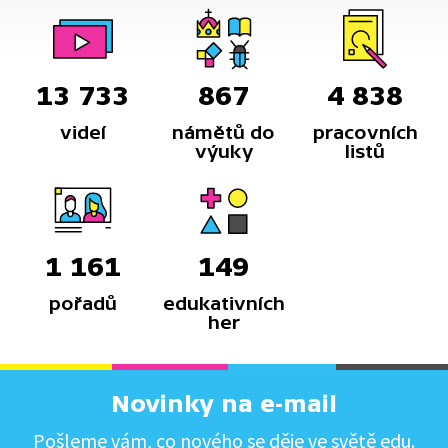
13 733
867
4 838
videí
námětů do
pracovních
výuky
listů
1 161
149
pořadů
edukativních
her
Novinky na e-mail
Pošleme vám, co nového se děje ve světě edu.