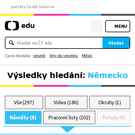
portály České televize
MENU
Hledat
vesmír
lety do vesmíru
Měsíc
Často hledáte:
Výsledky hledání:
Německo
Vše (297)
Videa (186)
Okruhy (1)
Náměty (8)
Pracovní listy (102)
Pořady (0)