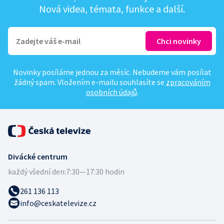
Nová videa, témata, funkce a další.
Novinky posíláme jednou za měsíc. Nebudeme vám posílat
žádný spam. Vložením e-mailu souhlasíte se
zpracováním
osobních údajů
.