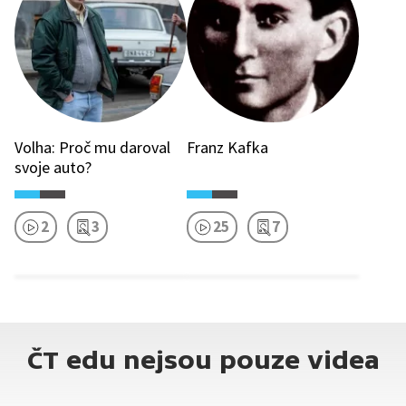
Volha: Proč mu daroval
Franz Kafka
svoje auto?
2
3
25
7
ČT edu nejsou pouze videa